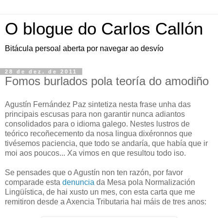
O blogue do Carlos Callón
Bitácula persoal aberta por navegar ao desvío
28 de dez. de 2011
Fomos burlados pola teoría do amodiño
Agustín Fernández Paz sintetiza nesta frase unha das
principais escusas para non garantir nunca adiantos
consolidados para o idioma galego. Nestes lustros de
teórico recoñecemento da nosa lingua dixéronnos que
tivésemos paciencia, que todo se andaría, que había que ir
moi aos poucos... Xa vimos en que resultou todo iso.
Se pensades que o Agustín non ten razón, por favor
comparade esta
denuncia
da Mesa pola Normalización
Lingüística, de hai xusto un mes, con esta carta que me
remitiron desde a Axencia Tributaria hai máis de tres anos: