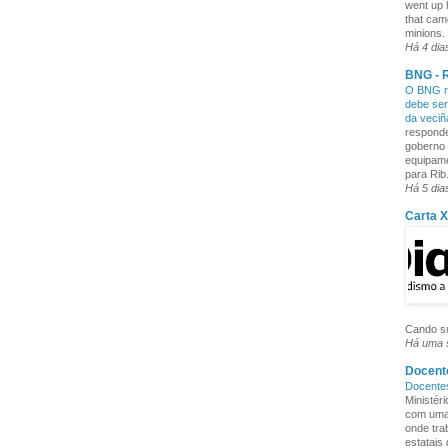
went up 
that cam
minions. 
Há 4 dia
BNG - R
O BNG re
debe ser
da veci
responde
goberno 
equipame
para Rib.
Há 5 dia
Carta 
Cando su
Há uma
Docente
Docente
Ministér
com uma 
onde tra
estatais