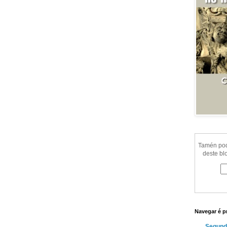
Tamén pode
deste bl
Navegar é p
Segund