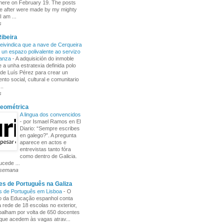
here on February 19. The posts
e after were made by my mighty
I am ...
s
ibeira
ivindica que a nave de Cerqueira
 un espazo polivalente ao servizo
ñanza
-
A adquisición do inmoble
 a unha estratexia definida polo
de Luís Pérez para crear un
nto social, cultural e comunitario
..
s
Xeométrica
A lingua dos convencidos
-
por Ismael Ramos en El
Diario: “Sempre escribes
en galego?”. A pregunta
aparece en actos e
entrevistas tanto fóra
como dentro de Galicia.
cede ...
 semana
s de Português na Galiza
s de Português em Lisboa
-
O
io da Educação espanhol conta
rede de 18 escolas no exterior,
balham por volta de 650 docentes
 que acedem às vagas atrav...