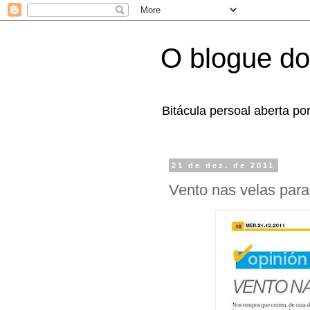
O blogue do
Bitácula persoal aberta po
21 de dez. de 2011
Vento nas velas par