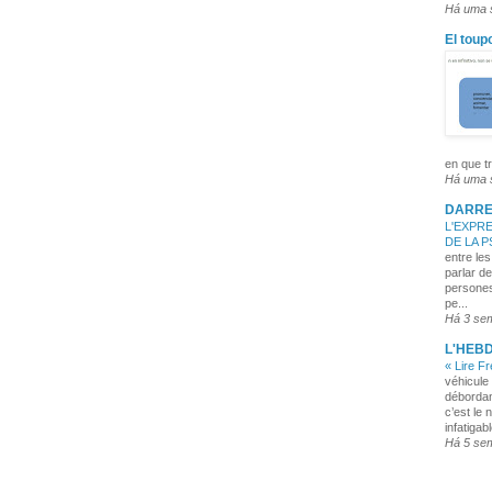
Há uma
El toup
en que tr
Há uma
DARRE
L'EXPRE
DE LA 
entre les
parlar de
persones
pe...
Há 3 se
L'HEB
« Lire F
véhicule 
débordan
c’est le 
infatigabl
Há 5 se