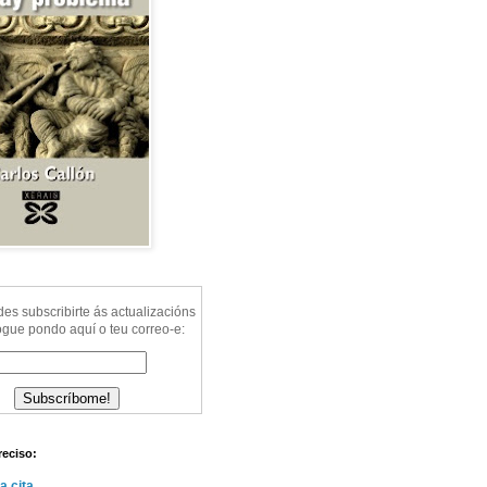
s subscribirte ás actualizacións
ogue pondo aquí o teu correo-e:
reciso:
a cita