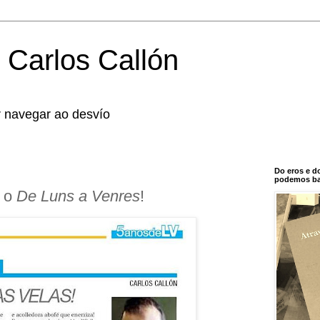
 Carlos Callón
r navegar ao desvío
Do eros e d
podemos bal
a o
De Luns a Venres
!