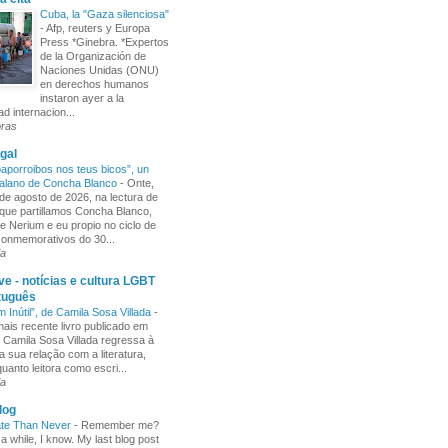
Cuba, la "Gaza silenciosa"
-
Afp, reuters y Europa
Press *Ginebra. *Expertos
de la Organización de
Naciones Unidas (ONU)
en derechos humanos
instaron ayer a la
d internacion...
oras
gal
aporroibos nos teus bicos”, un
alano de Concha Blanco
-
Onte,
de agosto de 2026, na lectura de
ue partillamos Concha Blanco,
e Nerium e eu propio no ciclo de
 conmemorativos do 30...
ia
e - notícias e cultura LGBT
tuguês
m Inútil”, de Camila Sosa Villada
-
ais recente livro publicado em
, Camila Sosa Villada regressa à
a sua relação com a literatura,
uanto leitora como escri...
ia
log
ate Than Never
-
Remember me?
 a while, I know. My last blog post