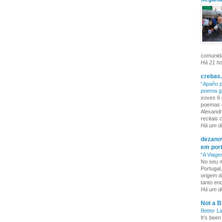
comunida
Há 21 h
crebas.
“Apaño p
poema g
xoves 6 
poemas q
Alexandr
recitais
Há um d
dezanov
em por
“A Viage
No seu m
Portugal
origem d
tanto enq
Há um d
Not a B
Better L
It’s been