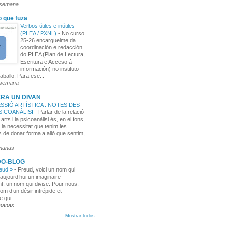
 semana
o que fuza
Verbos útiles e inútiles
(PLEA / PXNL)
-
No curso
25-26 encargueime da
coordinación e redacción
do PLEA (Plan de Lectura,
Escritura e Acceso á
información) no instituto
aballo. Para ese...
 semana
RA UN DIVAN
SSIÓ ARTÍSTICA : NOTES DES
PSICOANÀLISI
-
Parlar de la relació
 arts i la psicoanàlisi és, en el fons,
 la necessitat que tenim les
 de donar forma a allò que sentim,
manas
DO-BLOG
reud »
-
Freud, voici un nom qui
aujourd’hui un imaginaire
t, un nom qui divise. Pour nous,
nom d’un désir intrépide et
e qui ...
manas
Mostrar todos