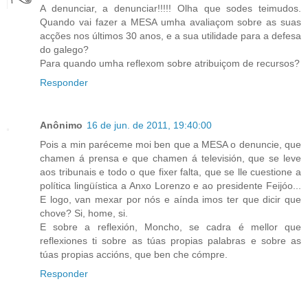
A denunciar, a denunciar!!!!! Olha que sodes teimudos.
Quando vai fazer a MESA umha avaliaçom sobre as suas
acções nos últimos 30 anos, e a sua utilidade para a defesa
do galego?
Para quando umha reflexom sobre atribuiçom de recursos?
Responder
Anônimo
16 de jun. de 2011, 19:40:00
Pois a min paréceme moi ben que a MESA o denuncie, que
chamen á prensa e que chamen á televisión, que se leve
aos tribunais e todo o que fixer falta, que se lle cuestione a
política lingüística a Anxo Lorenzo e ao presidente Feijóo...
E logo, van mexar por nós e aínda imos ter que dicir que
chove? Si, home, si.
E sobre a reflexión, Moncho, se cadra é mellor que
reflexiones ti sobre as túas propias palabras e sobre as
túas propias accións, que ben che cómpre.
Responder