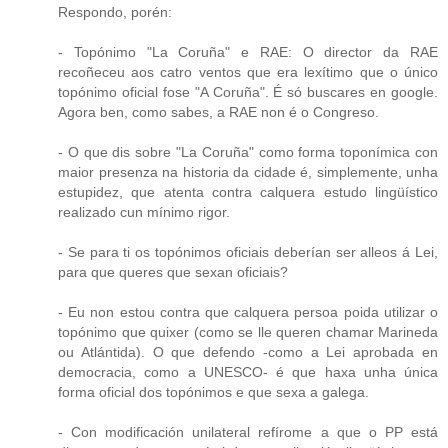
Respondo, porén:
- Topónimo "La Coruña" e RAE: O director da RAE
recoñeceu aos catro ventos que era lexítimo que o único
topónimo oficial fose "A Coruña". É só buscares en google.
Agora ben, como sabes, a RAE non é o Congreso.
- O que dis sobre "La Coruña" como forma toponímica con
maior presenza na historia da cidade é, simplemente, unha
estupidez, que atenta contra calquera estudo lingüístico
realizado cun mínimo rigor.
- Se para ti os topónimos oficiais deberían ser alleos á Lei,
para que queres que sexan oficiais?
- Eu non estou contra que calquera persoa poida utilizar o
topónimo que quixer (como se lle queren chamar Marineda
ou Atlántida). O que defendo -como a Lei aprobada en
democracia, como a UNESCO- é que haxa unha única
forma oficial dos topónimos e que sexa a galega.
- Con modificación unilateral refírome a que o PP está