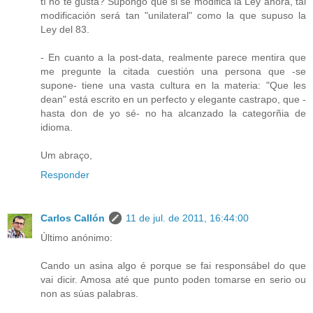
tí no te gusta? Supongo que si se modifica la Ley ahora, tal
modificación será tan "unilateral" como la que supuso la
Ley del 83.
- En cuanto a la post-data, realmente parece mentira que
me pregunte la citada cuestión una persona que -se
supone- tiene una vasta cultura en la materia: "Que les
dean" está escrito en un perfecto y elegante castrapo, que -
hasta don de yo sé- no ha alcanzado la categorñia de
idioma.
Um abraço,
Responder
Carlos Callón
11 de jul. de 2011, 16:44:00
Último anónimo:
Cando un asina algo é porque se fai responsábel do que
vai dicir. Amosa até que punto poden tomarse en serio ou
non as súas palabras.