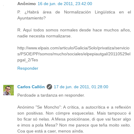
Anônimo
16 de jun. de 2011, 23:42:00
P. ¿Habrá área de Normalización Lingüística en el
Ayuntamiento?
R. Aquí todos somos normales desde hace muchos años,
nadie necesita normalizarse.
http://www.elpais.com/articulo/Galicia/Solo/privatiza/servicio
s/PSOE/PP/somos/mucho/sociales/elpepiautgal/20110529el
pgal_2/Tes
Responder
Carlos Callón
17 de jun. de 2011, 01:28:00
Perdoade a tardanza en responder.
Anónimo "Se Moncho": A crítica, a autocrítica e a reflexión
son positivas. Non cómpre esquecelas. Mais tampouco é
bo ficar só nelas. A Mesa posiciónase, di que vai facer algo
e imos a pola Mesa? Non me parece que teña moito xeito.
Coa que está a caer, menos aínda.