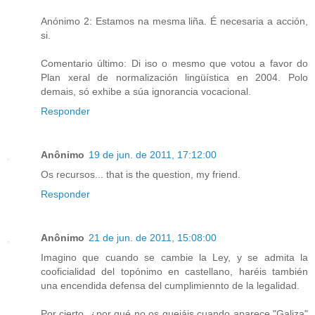
Anónimo 2: Estamos na mesma liña. É necesaria a acción,
si.
Comentario último: Di iso o mesmo que votou a favor do
Plan xeral de normalización lingüística en 2004. Polo
demais, só exhibe a súa ignorancia vocacional.
Responder
Anônimo
19 de jun. de 2011, 17:12:00
Os recursos... that is the question, my friend.
Responder
Anônimo
21 de jun. de 2011, 15:08:00
Imagino que cuando se cambie la Ley, y se admita la
cooficialidad del topónimo en castellano, haréis también
una encendida defensa del cumplimiennto de la legalidad.
Por cierto, ¿por qué no os quejáis cuando aparece "Galiza"