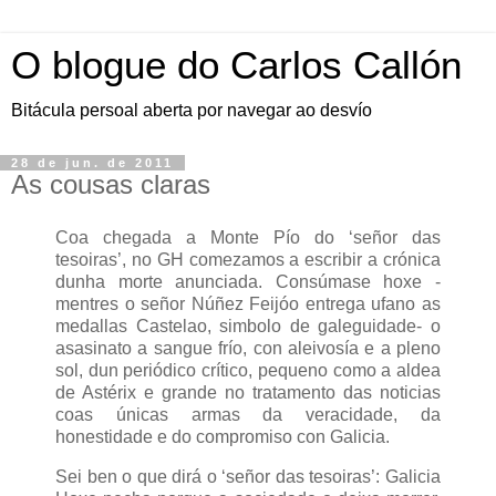
O blogue do Carlos Callón
Bitácula persoal aberta por navegar ao desvío
28 de jun. de 2011
As cousas claras
Coa chegada a Monte Pío do ‘señor das
tesoiras’, no GH comezamos a escribir a crónica
dunha morte anunciada. Consúmase hoxe -
mentres o señor Núñez Feijóo entrega ufano as
medallas Castelao, simbolo de galeguidade- o
asasinato a sangue frío, con aleivosía e a pleno
sol, dun periódico crítico, pequeno como a aldea
de Astérix e grande no tratamento das noticias
coas únicas armas da veracidade, da
honestidade e do compromiso con Galicia.
Sei ben o que dirá o ‘señor das tesoiras’: Galicia