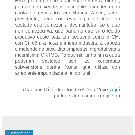
Hoxe pecha porque a sociedade o deixa morrer,
porque non vende o suficiente para ter unha
conta de resultados equilibrada. Amén, señor
presidente, pero con esa regla de tres ten
vostede que comezar a desmantelar -se é que
non comezou xa, que barrunto que si- o tecido
produtivo deste país tan pequeno como o GH,
con Citroën, a nosa primeira industria, á cabeza
e metendo no saco das empresas improdutivas a
mesmísima CRTVG. Porque nin unha nin a outra
poderían sosterse sen as xenerosas
subvencións dunha Xunta que utiliza con
arrepiante impunidade a lei do funil.
(Caetano Díaz, director de
Galicia Hoxe
.
Aquí
podedes ler o artigo completo.)
Compartilhar