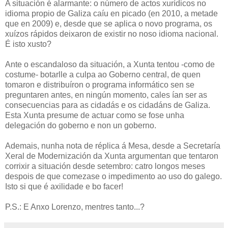
A situación é alarmante: o número de actos xurídicos no
idioma propio de Galiza caíu en picado (en 2010, a metade
que en 2009) e, desde que se aplica o novo programa, os
xuízos rápidos deixaron de existir no noso idioma nacional.
É isto xusto?
Ante o escandaloso da situación, a Xunta tentou -como de
costume- botarlle a culpa ao Goberno central, de quen
tomaron e distribuíron o programa informático sen se
preguntaren antes, en ningún momento, cales ían ser as
consecuencias para as cidadás e os cidadáns de Galiza.
Esta Xunta presume de actuar como se fose unha
delegación do goberno e non un goberno.
Ademais, nunha nota de réplica á Mesa, desde a Secretaría
Xeral de Modernización da Xunta argumentan que tentaron
corrixir a situación desde setembro: catro longos meses
despois de que comezase o impedimento ao uso do galego.
Isto si que é axilidade e bo facer!
P.S.: E Anxo Lorenzo, mentres tanto...?