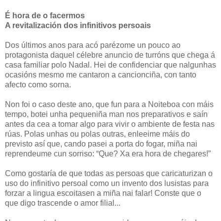
É hora de o facermos
A revitalización dos infinitivos persoais
Dos últimos anos para acó parézome un pouco ao
protagonista daquel célebre anuncio de turróns que chega á
casa familiar polo Nadal. Hei de confidenciar que nalgunhas
ocasións mesmo me cantaron a cancionciña, con tanto
afecto como sorna.
Non foi o caso deste ano, que fun para a Noiteboa con máis
tempo, botei unha pequeniña man nos preparativos e saín
antes da cea a tomar algo para vivir o ambiente de festa nas
rúas. Polas unhas ou polas outras, enleeime máis do
previsto así que, cando pasei a porta do fogar, miña nai
reprendeume cun sorriso: “Que? Xa era hora de chegares!”
Como gostaría de que todas as persoas que caricaturizan o
uso do infinitivo persoal como un invento dos lusistas para
forzar a lingua escoitasen a miña nai falar! Conste que o
que digo trascende o amor filial...