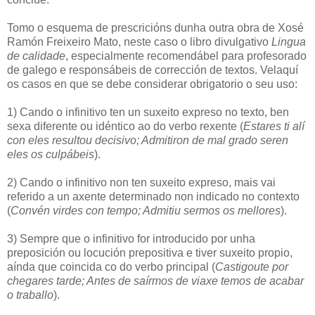
Tomo o esquema de prescricións dunha outra obra de Xosé
Ramón Freixeiro Mato, neste caso o libro divulgativo
Lingua
de calidade
, especialmente recomendábel para profesorado
de galego e responsábeis de corrección de textos. Velaquí
os casos en que se debe considerar obrigatorio o seu uso:
1) Cando o infinitivo ten un suxeito expreso no texto, ben
sexa diferente ou idéntico ao do verbo rexente (
Estares ti alí
con eles resultou decisivo; Admitiron de mal grado seren
eles os culpábeis
).
2) Cando o infinitivo non ten suxeito expreso, mais vai
referido a un axente determinado non indicado no contexto
(
Convén virdes con tempo; Admitiu sermos os mellores
).
3) Sempre que o infinitivo for introducido por unha
preposición ou locución prepositiva e tiver suxeito propio,
aínda que coincida co do verbo principal (
Castigoute por
chegares tarde; Antes de saírmos de viaxe temos de acabar
o traballo
).