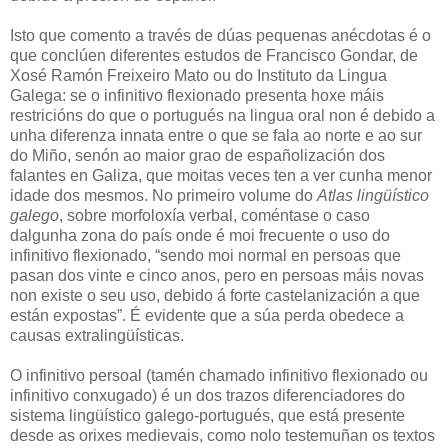
Isto que comento a través de dúas pequenas anécdotas é o
que conclúen diferentes estudos de Francisco Gondar, de
Xosé Ramón Freixeiro Mato ou do Instituto da Lingua
Galega: se o infinitivo flexionado presenta hoxe máis
restricións do que o portugués na lingua oral non é debido a
unha diferenza innata entre o que se fala ao norte e ao sur
do Miño, senón ao maior grao de españolización dos
falantes en Galiza, que moitas veces ten a ver cunha menor
idade dos mesmos. No primeiro volume do
Atlas lingüístico
galego
, sobre morfoloxía verbal, coméntase o caso
dalgunha zona do país onde é moi frecuente o uso do
infinitivo flexionado, “sendo moi normal en persoas que
pasan dos vinte e cinco anos, pero en persoas máis novas
non existe o seu uso, debido á forte castelanización a que
están expostas”. É evidente que a súa perda obedece a
causas extralingüísticas.
O infinitivo persoal (tamén chamado infinitivo flexionado ou
infinitivo conxugado) é un dos trazos diferenciadores do
sistema lingüístico galego-portugués, que está presente
desde as orixes medievais, como nolo testemuñan os textos