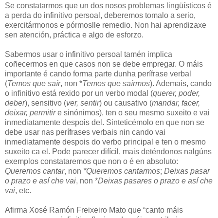
Se constatarmos que un dos nosos problemas lingüísticos é
a perda do infinitivo persoal, deberemos tomalo a serio,
exercitármonos e pórmoslle remedio. Non hai aprendizaxe
sen atención, práctica e algo de esforzo.
Sabermos usar o infinitivo persoal tamén implica
coñecermos en que casos non se debe empregar. O máis
importante é cando forma parte dunha perífrase verbal
(
Temos que saír
, non *
Temos que saírmos
). Ademais, cando
o infinitivo está rexido por un verbo modal (
querer, poder,
deber
), sensitivo (
ver, sentir
) ou causativo (
mandar, facer,
deixar, permitir
e sinónimos), ten o seu mesmo suxeito e vai
inmediatamente despois del. Sinteticémolo en que non se
debe usar nas perífrases verbais nin cando vai
inmediatamente despois do verbo principal e ten o mesmo
suxeito ca el. Pode parecer difícil, mais deténdonos nalgúns
exemplos constataremos que non o é en absoluto:
Queremos cantar
, non
*Queremos cantarmos
;
Deixas pasar
o prazo e así che vai
, non *
Deixas pasares o prazo e así che
vai
, etc.
Afirma Xosé Ramón Freixeiro Mato que “canto máis