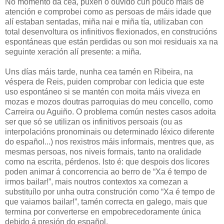
No momento da cea, puxen o ouvido cun pouco máis de
atención e comprobei como as persoas de máis idade que
alí estaban sentadas, miña nai e miña tía, utilizaban con
total desenvoltura os infinitivos flexionados, en construcións
espontáneas que están perdidas ou son moi residuais xa na
seguinte xeración alí presente: a miña.
Uns días máis tarde, nunha cea tamén en Ribeira, na
véspera de Reis, puiden comprobar con ledicia que este
uso espontáneo si se mantén con moita máis viveza en
mozas e mozos doutras parroquias do meu concello, como
Carreira ou Aguiño. O problema común nestes casos adoita
ser que só se utilizan os infinitivos persoais (ou as
interpolacións pronominais ou determinado léxico diferente
do español...) nos rexistros máis informais, mentres que, as
mesmas persoas, nos niveis formais, tanto na oralidade
como na escrita, pérdenos. Isto é: que despois dos licores
poden animar á concorrencia ao berro de “Xa é tempo de
irmos bailar!”, mais noutros contextos xa comezan a
substituílo por unha outra construción como “Xa é tempo de
que vaiamos bailar!”, tamén correcta en galego, mais que
termina por converterse en empobrecedoramente única
debido á presión do español.