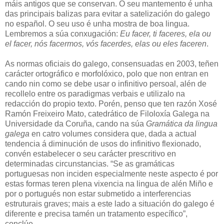
máis antigos que se conservan. O seu mantemento é unha
das principais balizas para evitar a satelización do galego
no español. O seu uso é unha mostra de boa lingua.
Lembremos a súa conxugación:
Eu facer, ti faceres, ela ou
el facer, nós facermos, vós facerdes, elas ou eles faceren
.
As normas oficiais do galego, consensuadas en 2003, teñen
carácter ortográfico e morfolóxico, polo que non entran en
cando nin como se debe usar o infinitivo persoal, alén de
recollelo entre os paradigmas verbais e utilizalo na
redacción do propio texto. Porén, penso que ten razón Xosé
Ramón Freixeiro Mato, catedrático de Filoloxía Galega na
Universidade da Coruña, cando na súa
Gramática da lingua
galega
en catro volumes considera que, dada a actual
tendencia á diminución de usos do infinitivo flexionado,
convén estabelecer o seu carácter prescritivo en
determinadas circunstancias. “Se as gramáticas
portuguesas non inciden especialmente neste aspecto é por
estas formas teren plena vixencia na lingua de alén Miño e
por o portugués non estar submetido a interferencias
estruturais graves; mais a este lado a situación do galego é
diferente e precisa tamén un tratamento específico”,
conclúe.