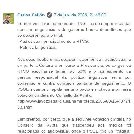
Carlos Callón
7 de jan. de 2008, 21:48:00
Eu non vou falar no nome do BNG, mais cómpre recordar
que nas negociacións de goberno houbo dous flecos que
se deixaron para o final:
- Audiovisual, principalmente a RTVG.
- Política Lingüística.
Nos dous houbo unha decisión "salomónica": audiovisual ía
en parte a Cultura e en parte a Presidencia, os cargos da
RTVG escollíanse tamén ao 50% e o nomeamento da
persoa responsábel da política lingüística sería por
consenso e cunha comisión paritaria de seguimento. O
PSOE incumpriu rapidamente o pacto e motivou a primeira
votación dividida no Consello da Xunta:
http://www.lavozdegalicia.es/hemeroteca/2005/09/15/40724
53.shtml
Lembremos, por certo, que a seguinte votación dividida no
Consello da Xunta que trascendeu aos medios foi
relacionada co audiovisual, onde o PSOE fixo un "trágala"