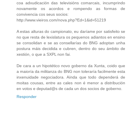
coa adxudicación das televisións comarcais, incumprindo
novamente os acordos e rompendo as formas de
convivencia cos seus socios:
http://www.vieiros.com/nova.php?Ed=1&id=51219
A estas alturas do campionato, eu daríame por satisfeito se
no que resta de lexislatura os pequenos adiantos en ensino
se consolidan e se as consellarías do BNG adoptan unha
postura máis decidida e cubren, dentro do seu ámbito de
xestión, o que a SXPL non fai.
De cara a un hipotético novo goberno da Xunta, coido que
a maioría da militanza do BNG non toleraría facilmente esta
inxenuidade negociadora. Aínda que todo dependerá de
moitas cousas, entre as cales non é menor a distribución
en votos e deputad@s de cada un dos socios de goberno.
Responder