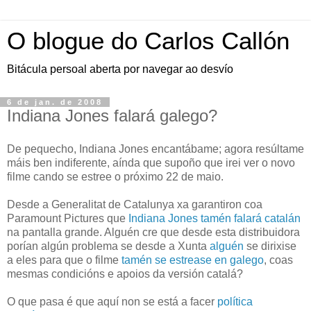
O blogue do Carlos Callón
Bitácula persoal aberta por navegar ao desvío
6 de jan. de 2008
Indiana Jones falará galego?
De pequecho, Indiana Jones encantábame; agora resúltame
máis ben indiferente, aínda que supoño que irei ver o novo
filme cando se estree o próximo 22 de maio.
Desde a Generalitat de Catalunya xa garantiron coa
Paramount Pictures que
Indiana Jones tamén falará catalán
na pantalla grande. Alguén cre que desde esta distribuidora
porían algún problema se desde a Xunta
alguén
se dirixise
a eles para que o filme
tamén se estrease en galego
, coas
mesmas condicións e apoios da versión catalá?
O que pasa é que aquí non se está a facer
política