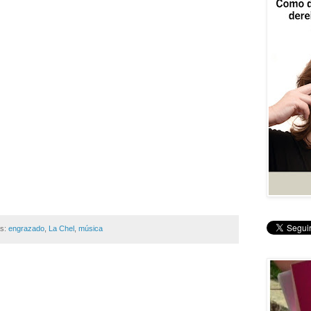
as:
engrazado
,
La Chel
,
música