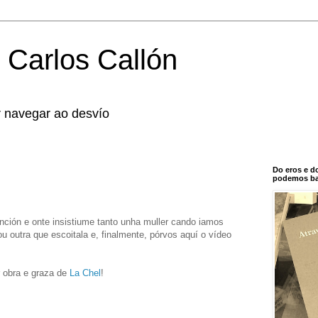
 Carlos Callón
r navegar ao desvío
Do eros e d
podemos bal
nción e onte insistiume tanto unha muller cando iamos
 outra que escoitala e, finalmente, pórvos aquí o vídeo
r obra e graza de
La Chel
!