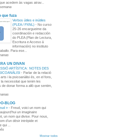
 que acedem às vagas atrav...
 semana
o que fuza
Verbos útiles e inútiles
(PLEA / PXNL)
-
No curso
25-26 encargueime da
coordinación e redacción
do PLEA (Plan de Lectura,
Escritura e Acceso á
información) no instituto
aballo. Para ese...
manas
RA UN DIVAN
SSIÓ ARTÍSTICA : NOTES DES
PSICOANÀLISI
-
Parlar de la relació
 arts i la psicoanàlisi és, en el fons,
 la necessitat que tenim les
 de donar forma a allò que sentim,
manas
DO-BLOG
reud »
-
Freud, voici un nom qui
aujourd’hui un imaginaire
t, un nom qui divise. Pour nous,
nom d’un désir intrépide et
e qui ...
mês
Mostrar todos