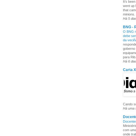
It’s been
went up 
that cam
minions. 
Há 5 dia
BNG - R
O BNG re
debe ser
da veci
responde
goberno 
equipame
para Rib.
Há 6 dia
Carta 
Cando su
Há uma
Docente
Docente
Ministér
com uma 
onde tra