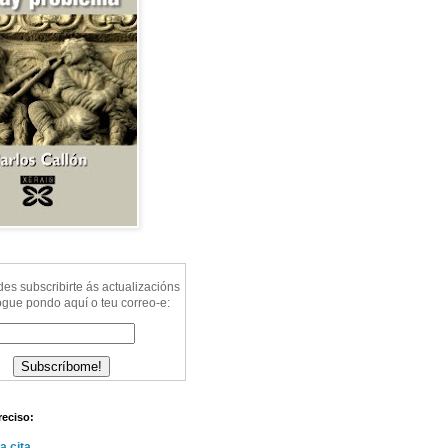
s subscribirte ás actualizacións
ogue pondo aquí o teu correo-e:
reciso:
a cita