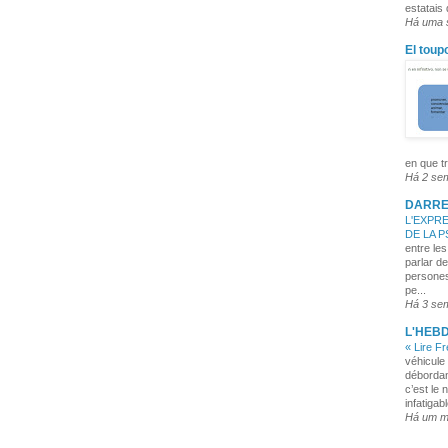
estatais
Há uma
El toup
en que tr
Há 2 se
DARRE
L'EXPRE
DE LA 
entre les
parlar de
persones
pe...
Há 3 se
L'HEB
« Lire F
véhicule 
débordan
c’est le 
infatigabl
Há um 