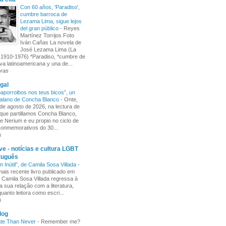
Con 60 años, 'Paradiso',
cumbre barroca de
Lezama Lima, sigue lejos
del gran público
-
Reyes
Martínez Torrijos Foto
Iván Cañas La novela de
José Lezama Lima (La
1910-1976) *Paradiso, *cumbre de
iva latinoamericana y una de...
oras
gal
aporroibos nos teus bicos”, un
alano de Concha Blanco
-
Onte,
de agosto de 2026, na lectura de
ue partillamos Concha Blanco,
e Nerium e eu propio no ciclo de
 conmemorativos do 30...
s
e - notícias e cultura LGBT
tuguês
m Inútil”, de Camila Sosa Villada
-
ais recente livro publicado em
, Camila Sosa Villada regressa à
a sua relação com a literatura,
uanto leitora como escri...
s
log
ate Than Never
-
Remember me?