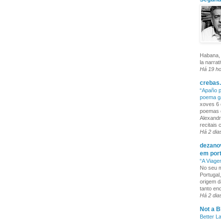
Habana, 
la narrat
Há 19 h
crebas.
“Apaño p
poema g
xoves 6 
poemas q
Alexandr
recitais
Há 2 dia
dezanov
em por
“A Viage
No seu m
Portugal
origem d
tanto enq
Há 2 dia
Not a B
Better L