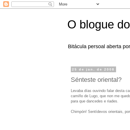
O blogue do
Bitácula persoal aberta po
25 de jan. de 2008
Sénteste oriental?
Levaba días ouvindo falar desta ca
camiño de Lugo, que non me quedou
para que dancedes e riades.
Chimpón! Sentídevos orientais, po