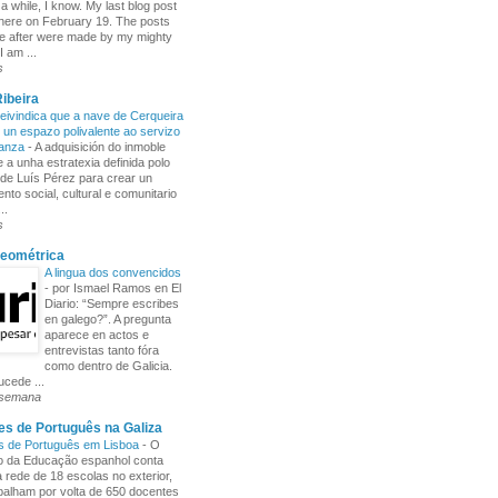
 a while, I know. My last blog post
here on February 19. The posts
e after were made by my mighty
I am ...
s
ibeira
ivindica que a nave de Cerqueira
 un espazo polivalente ao servizo
ñanza
-
A adquisición do inmoble
 a unha estratexia definida polo
de Luís Pérez para crear un
nto social, cultural e comunitario
..
s
Xeométrica
A lingua dos convencidos
-
por Ismael Ramos en El
Diario: “Sempre escribes
en galego?”. A pregunta
aparece en actos e
entrevistas tanto fóra
como dentro de Galicia.
cede ...
 semana
s de Português na Galiza
s de Português em Lisboa
-
O
io da Educação espanhol conta
rede de 18 escolas no exterior,
balham por volta de 650 docentes