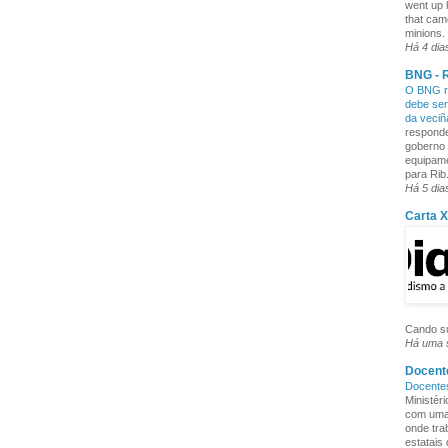
went up 
that cam
minions. 
Há 4 dia
BNG - R
O BNG re
debe ser
da veci
responde
goberno 
equipame
para Rib.
Há 5 dia
Carta 
Cando su
Há uma
Docente
Docente
Ministér
com uma 
onde tra
estatais