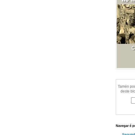
Tamén pode
deste bl
Navegar é p
Segund