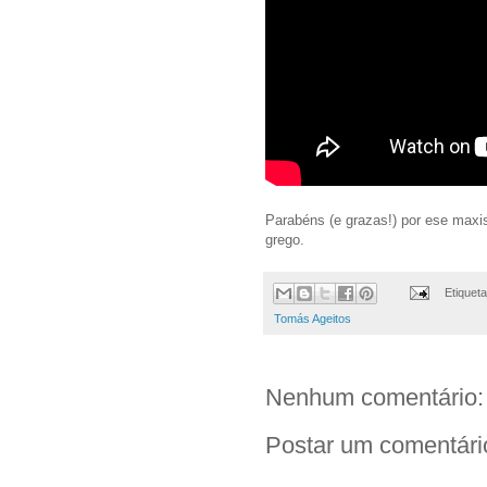
Parabéns (e grazas!) por ese maxis
grego.
Etiquet
Tomás Ageitos
Nenhum comentário:
Postar um comentári