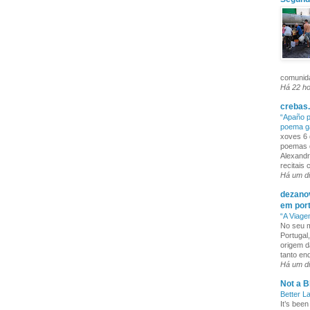
comunida
Há 22 h
crebas.
“Apaño p
poema g
xoves 6 
poemas q
Alexandr
recitais
Há um d
dezanov
em por
“A Viage
No seu m
Portugal
origem d
tanto enq
Há um d
Not a B
Better L
It’s been