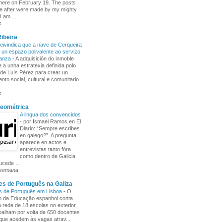
here on February 19. The posts
e after were made by my mighty
I am ...
s
ibeira
ivindica que a nave de Cerqueira
 un espazo polivalente ao servizo
ñanza
-
A adquisición do inmoble
 a unha estratexia definida polo
de Luís Pérez para crear un
nto social, cultural e comunitario
..
s
Xeométrica
A lingua dos convencidos
-
por Ismael Ramos en El
Diario: “Sempre escribes
en galego?”. A pregunta
aparece en actos e
entrevistas tanto fóra
como dentro de Galicia.
cede ...
 semana
s de Português na Galiza
s de Português em Lisboa
-
O
io da Educação espanhol conta
rede de 18 escolas no exterior,
balham por volta de 650 docentes
 que acedem às vagas atrav...