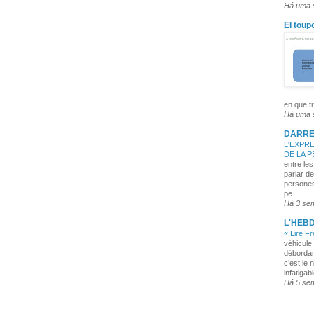
Há uma
El toup
en que tr
Há uma
DARRE
L'EXPRE
DE LA 
entre les
parlar de
persones
pe...
Há 3 se
L'HEB
« Lire F
véhicule 
débordan
c’est le 
infatigabl
Há 5 se