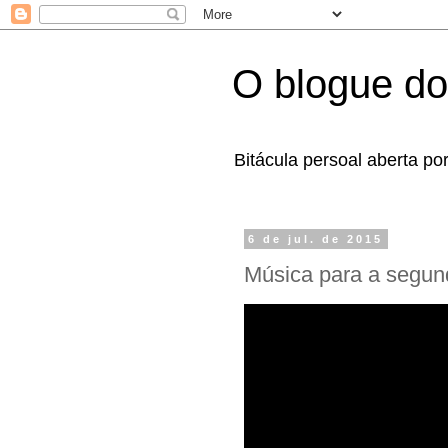
O blogue do
Bitácula persoal aberta po
6 de jul. de 2015
Música para a segund