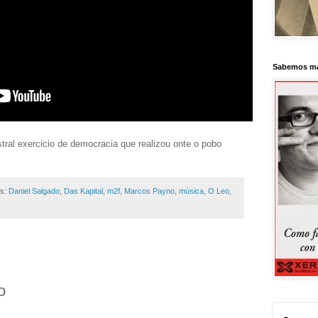
Sabemos má
tral exercicio de democracia que realizou onte o pobo
as:
Daniel Salgado
,
Das Kapital
,
m2f
,
Marcos Payno
,
música
,
O Leo
,
o