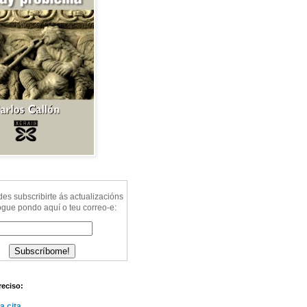
s subscribirte ás actualizacións
ogue pondo aquí o teu correo-e:
reciso:
a cita