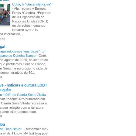
Cuba, la "Gaza silenciosa"
-
Afp, reuters y Europa
Press *Ginebra. *Expertos
de la Organización de
Naciones Unidas (ONU)
en derechos humanos
instaron ayer a la
d internacion...
oras
gal
aporroibos nos teus bicos”, un
alano de Concha Blanco
-
Onte,
de agosto de 2026, na lectura de
ue partillamos Concha Blanco,
e Nerium e eu propio no ciclo de
 conmemorativos do 30...
ia
e - notícias e cultura LGBT
tuguês
m Inútil”, de Camila Sosa Villada
-
ais recente livro publicado em
, Camila Sosa Villada regressa à
a sua relação com a literatura,
uanto leitora como escri...
ia
log
ate Than Never
-
Remember me?
 a while, I know. My last blog post