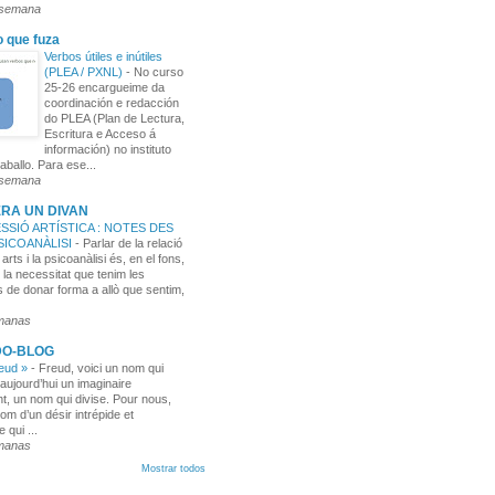
 semana
o que fuza
Verbos útiles e inútiles
(PLEA / PXNL)
-
No curso
25-26 encargueime da
coordinación e redacción
do PLEA (Plan de Lectura,
Escritura e Acceso á
información) no instituto
aballo. Para ese...
 semana
RA UN DIVAN
SSIÓ ARTÍSTICA : NOTES DES
PSICOANÀLISI
-
Parlar de la relació
 arts i la psicoanàlisi és, en el fons,
 la necessitat que tenim les
 de donar forma a allò que sentim,
manas
DO-BLOG
reud »
-
Freud, voici un nom qui
aujourd’hui un imaginaire
t, un nom qui divise. Pour nous,
nom d’un désir intrépide et
e qui ...
manas
Mostrar todos