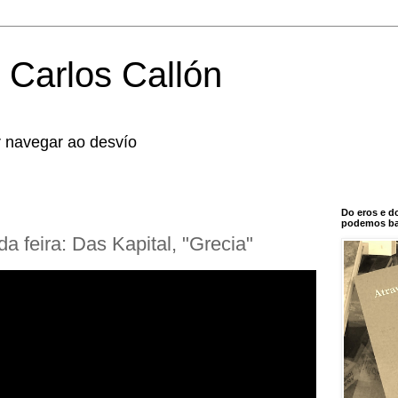
 Carlos Callón
r navegar ao desvío
Do eros e d
podemos bal
a feira: Das Kapital, "Grecia"