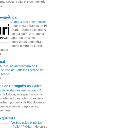
nto social, cultural e comunitario
..
s
Xeométrica
A lingua dos convencidos
-
por Ismael Ramos en El
Diario: “Sempre escribes
en galego?”. A pregunta
aparece en actos e
entrevistas tanto fóra
como dentro de Galicia.
cede ...
s
gal
a Rúa, na antecámara do I
de Poesía Battallón Literario da
a Morte
-
s
s de Português na Galiza
s de Português em Lisboa
-
O
io da Educação espanhol conta
rede de 18 escolas no exterior,
balham por volta de 650 docentes
 que acedem às vagas atrav...
 semana
o que fuza
Verbos útiles e inútiles
(PLEA / PXNL)
-
No curso