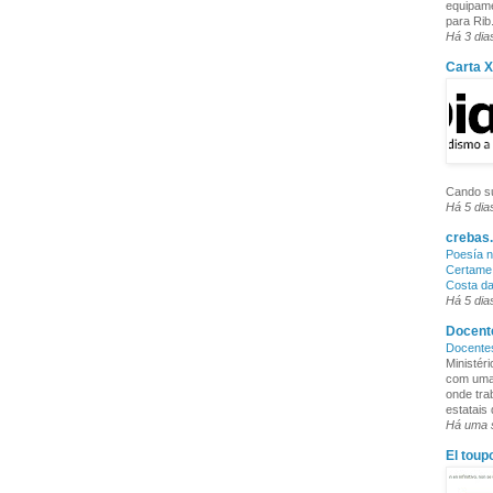
equipame
para Rib.
Há 3 dia
Carta 
Cando su
Há 5 dia
crebas.
Poesía n
Certame 
Costa d
Há 5 dia
Docente
Docente
Ministér
com uma 
onde tra
estatais
Há uma
El toup