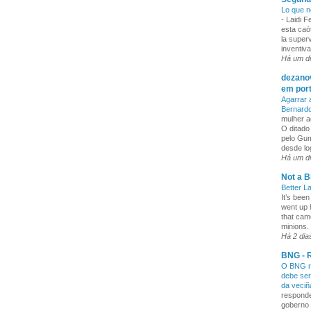
Lo que n
-
Laidi 
esta caó
la superv
inventiva
Há um d
dezanov
em por
Agarrar 
Bernard
mulher a
O ditado
pelo Gum
desde lo
Há um d
Not a B
Better L
It’s been
went up 
that cam
minions. 
Há 2 dia
BNG - R
O BNG re
debe ser
da veci
responde
goberno 