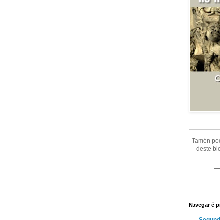
Tamén pode
deste bl
Navegar é p
Segund