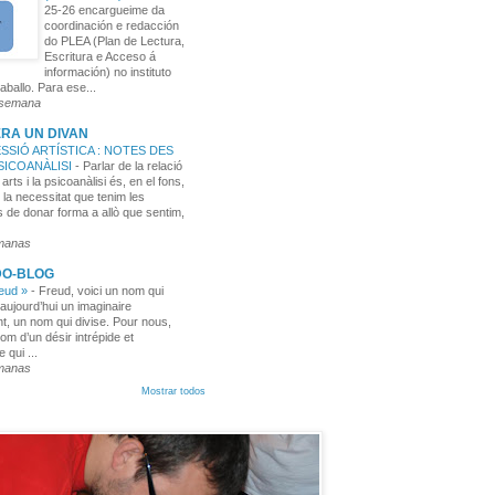
25-26 encargueime da
coordinación e redacción
do PLEA (Plan de Lectura,
Escritura e Acceso á
información) no instituto
aballo. Para ese...
 semana
RA UN DIVAN
SSIÓ ARTÍSTICA : NOTES DES
PSICOANÀLISI
-
Parlar de la relació
 arts i la psicoanàlisi és, en el fons,
 la necessitat que tenim les
 de donar forma a allò que sentim,
manas
DO-BLOG
reud »
-
Freud, voici un nom qui
aujourd’hui un imaginaire
t, un nom qui divise. Pour nous,
nom d’un désir intrépide et
e qui ...
manas
Mostrar todos