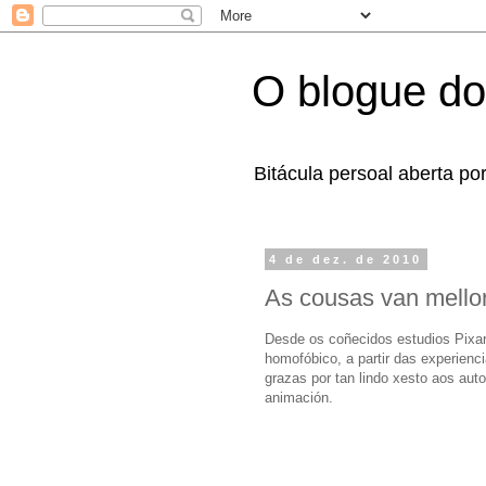
O blogue do
Bitácula persoal aberta po
4 de dez. de 2010
As cousas van mello
Desde os coñecidos estudios Pixar 
homofóbico, a partir das experien
grazas por tan lindo xesto aos aut
animación.