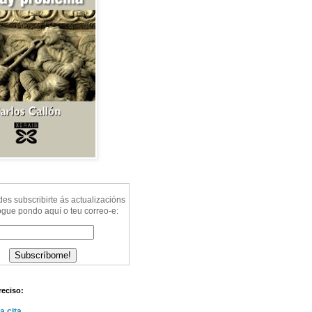
s subscribirte ás actualizacións
ogue pondo aquí o teu correo-e:
reciso:
a cita