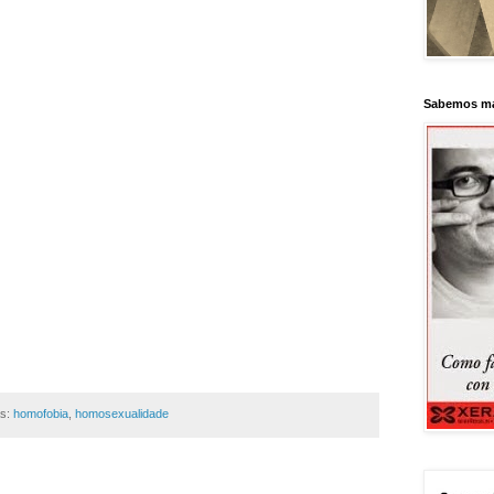
Sabemos má
as:
homofobia
,
homosexualidade