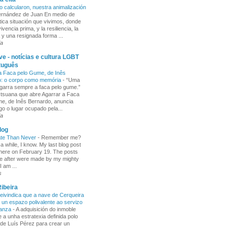
o calcularon, nuestra animalización
Fernández de Juan En medio de
tica situación que vivimos, donde
ivencia prima, y la resiliencia, la
 y una resignada forma ...
ia
e - notícias e cultura LGBT
tuguês
a Faca pelo Gume, de Inês
o: o corpo como memória
-
“Uma
garra sempre a faca pelo gume.”
 tsuana que abre Agarrar a Faca
e, de Inês Bernardo, anuncia
go o lugar ocupado pela...
ia
log
ate Than Never
-
Remember me?
 a while, I know. My last blog post
here on February 19. The posts
e after were made by my mighty
I am ...
s
ibeira
ivindica que a nave de Cerqueira
 un espazo polivalente ao servizo
ñanza
-
A adquisición do inmoble
 a unha estratexia definida polo
de Luís Pérez para crear un