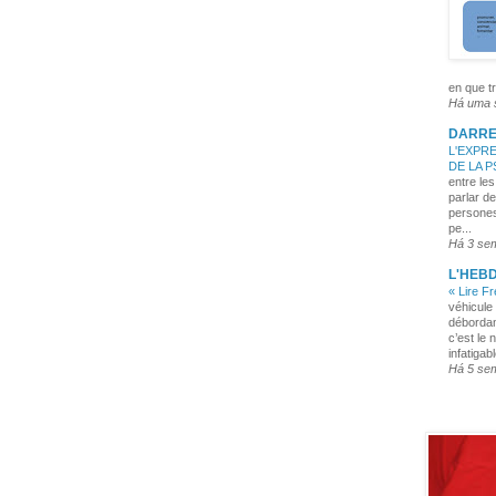
en que tr
Há uma
DARRE
L'EXPRE
DE LA 
entre les
parlar de
persones
pe...
Há 3 se
L'HEB
« Lire F
véhicule 
débordan
c’est le 
infatigabl
Há 5 se