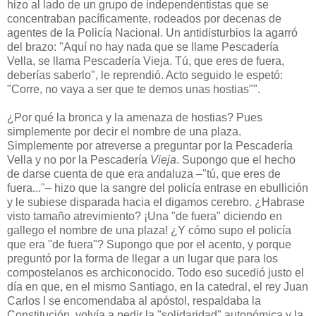
hizo al lado de un grupo de independentistas que se
concentraban pacíficamente, rodeados por decenas de
agentes de la Policía Nacional. Un antidisturbios la agarró
del brazo: "Aquí no hay nada que se llame Pescadería
Vella, se llama Pescadería Vieja. Tú, que eres de fuera,
deberías saberlo", le reprendió. Acto seguido le espetó:
"Corre, no vaya a ser que te demos unas hostias"".
¿Por qué la bronca y la amenaza de hostias? Pues
simplemente por decir el nombre de una plaza.
Simplemente por atreverse a preguntar por la Pescadería
Vella y no por la Pescadería
Vieja
. Supongo que el hecho
de darse cuenta de que era andaluza –"tú, que eres de
fuera..."– hizo que la sangre del policía entrase en ebullición
y le subiese disparada hacia el digamos cerebro. ¿Habrase
visto tamaño atrevimiento? ¡Una "de fuera" diciendo en
gallego el nombre de una plaza! ¿Y cómo supo el policía
que era "de fuera"? Supongo que por el acento, y porque
preguntó por la forma de llegar a un lugar que para los
compostelanos es archiconocido. Todo eso sucedió justo el
día en que, en el mismo Santiago, en la catedral, el rey Juan
Carlos I se encomendaba al apóstol, respaldaba la
Constitución, volvía a pedir la "solidaridad" autonómica y la