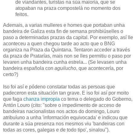
de viandantes, turistas na súa maioría, que se
atopaban na praza compostelá no momento dos
feitos.
Ademais, a varias mulleres e homes que portaban unha
bandeira de Galiza esta fin de semana prohibiúselles o
paso a determinadas prazas da capital. Por exemplo, así lle
aconteceu a quen chegou tarde ao acto que o BNG
organiza na Praza da Quintana. Tentaron acceder a través
da praza de Pratarías, mais non se lles permitiu o paso por
levaren unha bandeira cunha estrela... (Se levasen unha
bandeira española con
aguilucho
, que acontecería, por
certo?)
Iso foi así e pódeno constatar todas as persoas que
padeceron esta situación tan grave. E iso foi así por moito
que faga
chanza impropia
co tema o delegado do Goberno,
Antón Louro (cito: "
sobre o impedimento de acceso de
bandeiras nacionalistas nos actos do domingo, Louro
atribuíuno a unha 'información equivocada' e indicou que
durante a súa presenza nos mesmos viu 'bandeiras con
todas as cores, galegas e de todo tipo', sinalou
").