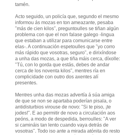
tamén.
Acto seguido, un policía que, segundo el mesmo
informou ás mozas en ton ameazante, pesaba
"más de cien kilos", preguntoulles se tiñan algún
problema con que el non falase galego -lingua
que estaban a utilizar para comunicarse entre
elas-. A continuación espetoulles que "yo corro
más rápido que vosotras, seguro", e dirixíndose
a unha das mozas, a que tiña máis cerca, díxolle:
"Tú, con lo gorda que estás, debes de andar
cerca de los noventa kilos", mentres ría en
complicidade con outro dos axentes alí
presentes.
Mentres unha das mozas advertía á súa amiga
de que se non se apartaba poderían pisala, o
antidisturbios virouse de novo: "Si te piso, ¡te
jodes!". E ao permitir de novo a circulación aos
peóns, a modo de despedida, berroulles: "A ver
si camináis tan lento cuando vaya detrás de
vosotras". Todo iso ante a mirada atónita do resto