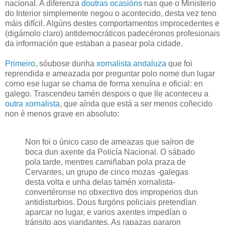
nacional. A diferenza
doutras
ocasións
nas que o Ministerio
do Interior simplemente negou o acontecido, desta vez teno
máis difícil. Algúns destes comportamentos improcedentes e
(digámolo claro) antidemocráticos padecéronos profesionais
da información que estaban a pasear pola cidade.
Primeiro
, sóubose dunha
xornalista andaluza
que foi
reprendida e ameazada por preguntar polo nome dun lugar
como ese lugar se chama de forma xenuína e oficial: en
galego. Trascendeu tamén despois o que lle aconteceu a
outra xornalista
, que aínda que está a ser menos coñecido
non é menos grave en absoluto:
Non foi o único caso de ameazas que saíron de
boca dun axente da Policía Nacional. O sábado
pola tarde, mentres camiñaban pola praza de
Cervantes, un grupo de cinco mozas -galegas
desta volta e unha delas tamén xornalista-
convertéronse no obxectivo dos improperios dun
antidisturbios. Dous furgóns policiais pretendían
aparcar no lugar, e varios axentes impedían o
tránsito aos viandantes. As rapazas pararon