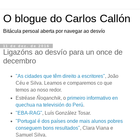
O blogue do Carlos Callón
Bitácula persoal aberta por navegar ao desvío
11 de dez. de 2016
Ligazóns ao desvío para un once de
decembro
"As cidades que têm direito a escritores"
, João
Céu e Silva. Leamos e comparemos co que
temos ao noso redor.
Estréase
Ñoqanchik
, o
primeiro informativo en
quechua na televisión do Perú
.
"EBA-RAG"
, Luís González Tosar.
"Portugal é dos países onde mais alunos pobres
conseguem bons resultados"
, Clara Viana e
Samuel Silva.