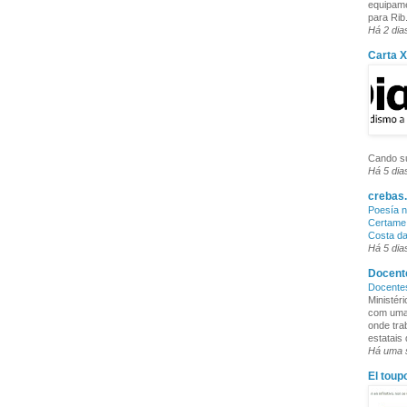
equipame
para Rib.
Há 2 dia
Carta 
Cando su
Há 5 dia
crebas.
Poesía n
Certame 
Costa d
Há 5 dia
Docente
Docente
Ministér
com uma 
onde tra
estatais
Há uma
El toup