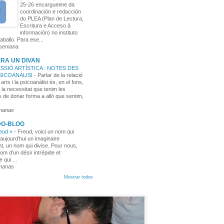
25-26 encargueime da
coordinación e redacción
do PLEA (Plan de Lectura,
Escritura e Acceso á
información) no instituto
aballo. Para ese...
 semana
RA UN DIVAN
SSIÓ ARTÍSTICA : NOTES DES
PSICOANÀLISI
-
Parlar de la relació
 arts i la psicoanàlisi és, en el fons,
 la necessitat que tenim les
 de donar forma a allò que sentim,
manas
DO-BLOG
reud »
-
Freud, voici un nom qui
aujourd’hui un imaginaire
t, un nom qui divise. Pour nous,
nom d’un désir intrépide et
e qui ...
manas
Mostrar todos