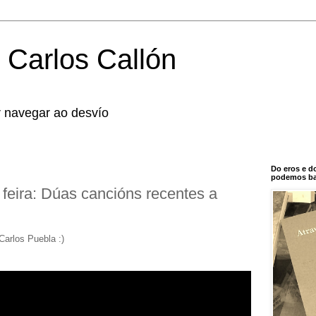
 Carlos Callón
r navegar ao desvío
Do eros e d
podemos bal
 feira: Dúas cancións recentes a
Carlos Puebla :)