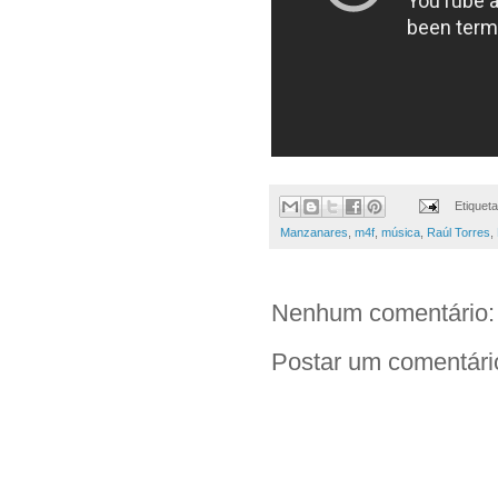
Etiquet
Manzanares
,
m4f
,
música
,
Raúl Torres
,
Nenhum comentário:
Postar um comentári