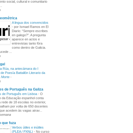
nto social, cultural e comunitario
..
s
Xeométrica
A lingua dos convencidos
-
por Ismael Ramos en El
Diario: “Sempre escribes
en galego?”. A pregunta
aparece en actos e
entrevistas tanto fóra
como dentro de Galicia.
cede ...
s
gal
a Rúa, na antecámara do I
de Poesía Battallón Literario da
a Morte
-
s
s de Português na Galiza
s de Português em Lisboa
-
O
io da Educação espanhol conta
rede de 18 escolas no exterior,
balham por volta de 650 docentes
 que acedem às vagas atrav...
 semana
o que fuza
Verbos útiles e inútiles
(PLEA / PXNL)
-
No curso