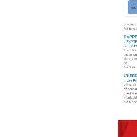
en que tr
Há uma
DARRE
L'EXPRE
DE LA 
entre les
parlar de
persones
pe...
Há 2 se
L'HEB
« Lire F
véhicule 
débordan
c’est le 
infatigabl
Há 5 se