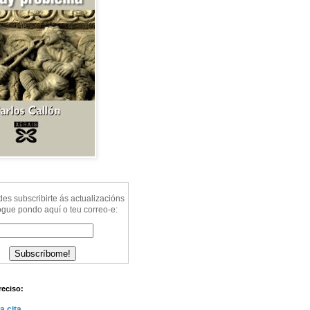
s subscribirte ás actualizacións
ogue pondo aquí o teu correo-e:
reciso:
a cita