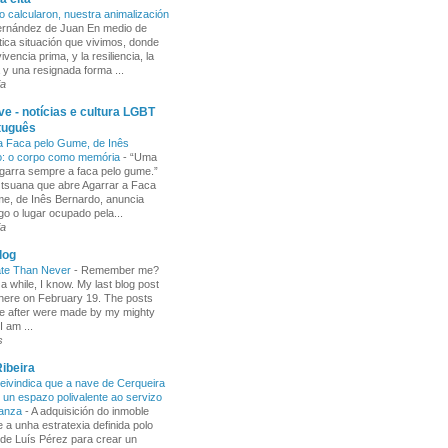
o calcularon, nuestra animalización
Fernández de Juan En medio de
tica situación que vivimos, donde
ivencia prima, y la resiliencia, la
 y una resignada forma ...
ia
e - notícias e cultura LGBT
tuguês
a Faca pelo Gume, de Inês
o: o corpo como memória
-
“Uma
garra sempre a faca pelo gume.”
 tsuana que abre Agarrar a Faca
e, de Inês Bernardo, anuncia
go o lugar ocupado pela...
ia
log
ate Than Never
-
Remember me?
 a while, I know. My last blog post
here on February 19. The posts
e after were made by my mighty
I am ...
s
ibeira
ivindica que a nave de Cerqueira
 un espazo polivalente ao servizo
ñanza
-
A adquisición do inmoble
 a unha estratexia definida polo
de Luís Pérez para crear un