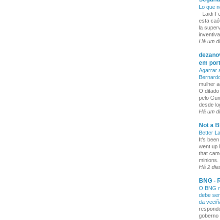
Lo que n
-
Laidi 
esta caó
la superv
inventiva
Há um d
dezanov
em por
Agarrar 
Bernard
mulher a
O ditado
pelo Gum
desde lo
Há um d
Not a B
Better L
It’s been
went up 
that cam
minions. 
Há 2 dia
BNG - R
O BNG re
debe ser
da veci
responde
goberno 