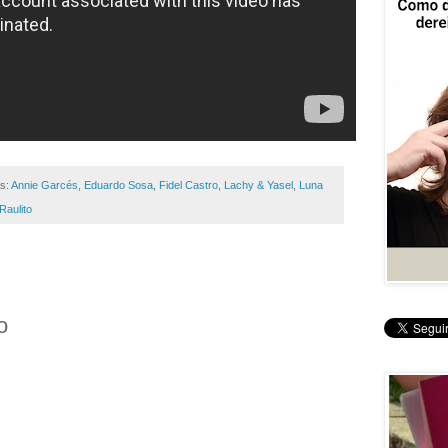
as:
Annie Garcés
,
Eduardo Sosa
,
Fidel Castro
,
Lachy & Yasel
,
Luna
Raulito
o