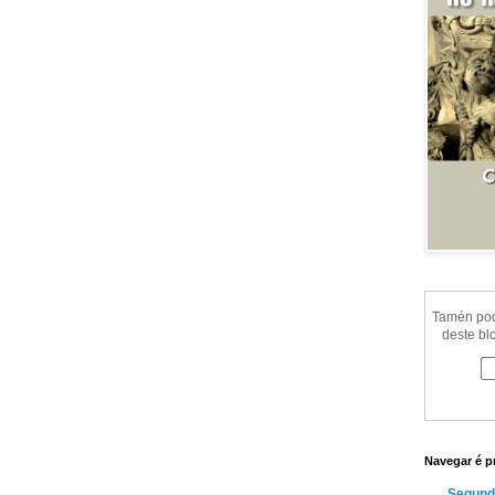
Tamén pode
deste bl
Navegar é p
Segund