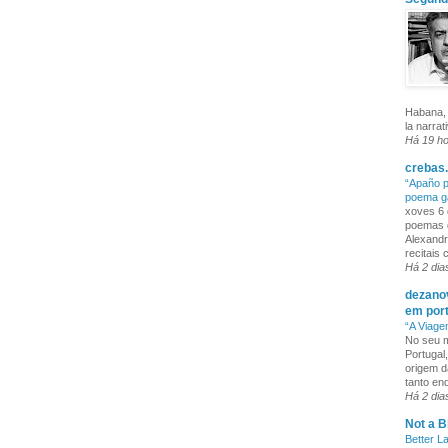
Habana, 
la narrat
Há 19 h
crebas.
“Apaño p
poema g
xoves 6 
poemas q
Alexandr
recitais
Há 2 dia
dezanov
em por
“A Viage
No seu m
Portugal
origem d
tanto enq
Há 2 dia
Not a B
Better L