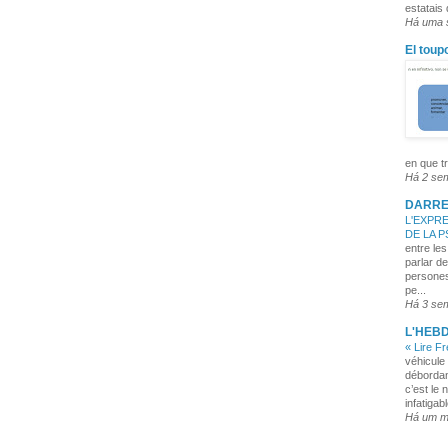
estatais
Há uma
El toup
en que tr
Há 2 se
DARRE
L'EXPRE
DE LA 
entre les
parlar de
persones
pe...
Há 3 se
L'HEB
« Lire F
véhicule 
débordan
c’est le 
infatigabl
Há um 