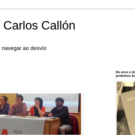
 Carlos Callón
r navegar ao desvío
Do eros e d
podemos bal