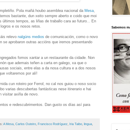
ompletiño. Pola mañá houbo asemblea nacional da
Mesa
,
batemos bastante, dun xeito sempre aberto e coido que moi
s últimos tempos, as liñas de traballo cara ao futuro... En
 logros e os nosos retos.
Sabemos má
áis relevo
nalgúns
medios
de comunicación, como o novo
n se aprobaron outras accións que iremos presentando
ongregados fomos xantar a un restaurante da cidade. Non
nón que ademais teñen a carta en galego, xa que o
ausas sociais, entre elas a da nosa cultura e a dos nosos
que voltaremos por alí!
da cun roteiro por Ferrol, no cal nos guiou o noso socio
o varias descubertas fantásticas nese itinerario e hai
 visitar axiña de novo.
entos e redescubrimentos. Dan gusto os días así para
as:
A Mesa
,
Carlos Outeiro
,
Francisco Rodríguez
,
Iria Taibo
,
lingua
,