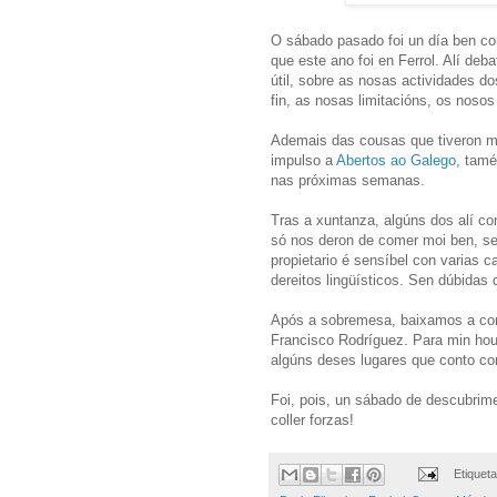
O sábado pasado foi un día ben c
que este ano foi en Ferrol. Alí de
útil, sobre as nosas actividades do
fin, as nosas limitacións, os nosos
Ademais das cousas que tiveron m
impulso a
Abertos ao Galego
, tamé
nas próximas semanas.
Tras a xuntanza, algúns dos alí c
só nos deron de comer moi ben, se
propietario é sensíbel con varias c
dereitos lingüísticos. Sen dúbidas 
Após a sobremesa, baixamos a comi
Francisco Rodríguez. Para min houb
algúns deses lugares que conto con
Foi, pois, un sábado de descubrim
coller forzas!
Etiquet