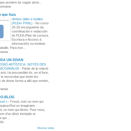
 que acedem às vagas atrav...
 semana
o que fuza
Verbos útiles e inútiles
(PLEA / PXNL)
-
No curso
25-26 encargueime da
coordinación e redacción
do PLEA (Plan de Lectura,
Escritura e Acceso á
información) no instituto
aballo. Para ese...
manas
RA UN DIVAN
SSIÓ ARTÍSTICA : NOTES DES
PSICOANÀLISI
-
Parlar de la relació
 arts i la psicoanàlisi és, en el fons,
 la necessitat que tenim les
 de donar forma a allò que sentim,
manas
DO-BLOG
reud »
-
Freud, voici un nom qui
aujourd’hui un imaginaire
t, un nom qui divise. Pour nous,
nom d’un désir intrépide et
e qui ...
mês
Mostrar todos