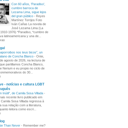
Con 60 años, 'Paradiso',
cumbre barroca de
Lezama Lima, sigue lejos
del gran público
-
Reyes
Martínez Torrijos Foto
Iván Cañas La novela de
José Lezama Lima (La
1910-1976) *Paradiso, *cumbre de
iva latinoamericana y una de...
oras
gal
aporroibos nos teus bicos”, un
alano de Concha Blanco
-
Onte,
de agosto de 2026, na lectura de
ue partillamos Concha Blanco,
e Nerium e eu propio no ciclo de
 conmemorativos do 30...
s
e - notícias e cultura LGBT
tuguês
m Inútil”, de Camila Sosa Villada
-
ais recente livro publicado em
, Camila Sosa Villada regressa à
a sua relação com a literatura,
uanto leitora como escri...
s
log
ate Than Never
-
Remember me?