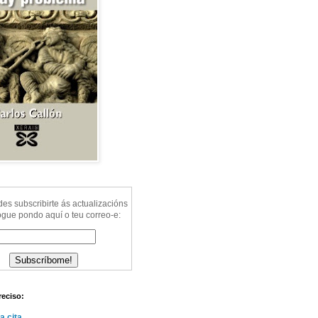
s subscribirte ás actualizacións
ogue pondo aquí o teu correo-e:
reciso:
a cita