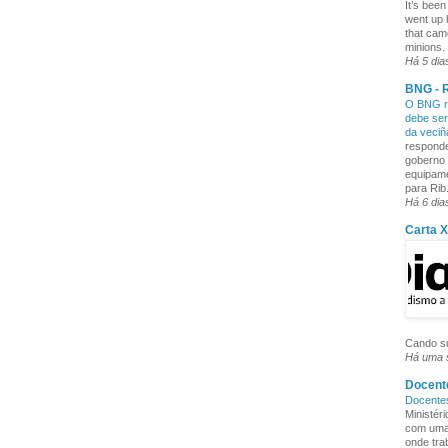
It’s been
went up 
that cam
minions. 
Há 5 dia
BNG - R
O BNG re
debe ser
da veci
responde
goberno 
equipame
para Rib.
Há 6 dia
Carta 
Cando su
Há uma
Docente
Docente
Ministér
com uma 
onde tra