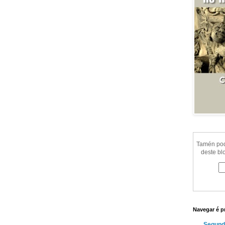
Tamén pode
deste bl
Navegar é p
Segund