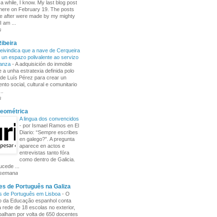
 a while, I know. My last blog post
here on February 19. The posts
e after were made by my mighty
I am ...
s
ibeira
ivindica que a nave de Cerqueira
 un espazo polivalente ao servizo
ñanza
-
A adquisición do inmoble
 a unha estratexia definida polo
de Luís Pérez para crear un
nto social, cultural e comunitario
..
s
Xeométrica
A lingua dos convencidos
-
por Ismael Ramos en El
Diario: “Sempre escribes
en galego?”. A pregunta
aparece en actos e
entrevistas tanto fóra
como dentro de Galicia.
cede ...
 semana
s de Português na Galiza
s de Português em Lisboa
-
O
io da Educação espanhol conta
rede de 18 escolas no exterior,
balham por volta de 650 docentes