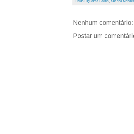
Paulo Filgueiras Fachal
,
Susana Ménde
Nenhum comentário:
Postar um comentári