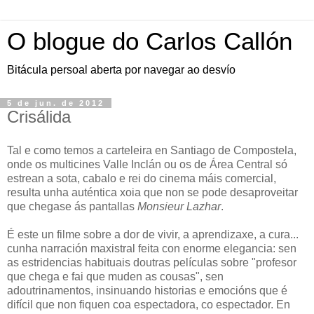
O blogue do Carlos Callón
Bitácula persoal aberta por navegar ao desvío
5 de jun. de 2012
Crisálida
Tal e como temos a carteleira en Santiago de Compostela,
onde os multicines Valle Inclán ou os de Área Central só
estrean a sota, cabalo e rei do cinema máis comercial,
resulta unha auténtica xoia que non se pode desaproveitar
que chegase ás pantallas
Monsieur Lazhar
.
É este un filme sobre a dor de vivir, a aprendizaxe, a cura...
cunha narración maxistral feita con enorme elegancia: sen
as estridencias habituais doutras películas sobre "profesor
que chega e fai que muden as cousas", sen
adoutrinamentos, insinuando historias e emocións que é
difícil que non fiquen coa espectadora, co espectador. En