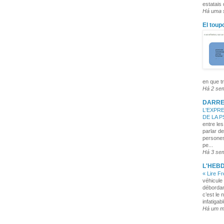
estatais
Há uma
El toup
en que tr
Há 2 se
DARRE
L'EXPRE
DE LA 
entre les
parlar de
persones
pe...
Há 3 se
L'HEB
« Lire F
véhicule 
débordan
c’est le 
infatigabl
Há um 