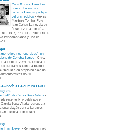
Con 60 años, 'Paradiso',
cumbre barroca de
Lezama Lima, sigue lejos
del gran público
-
Reyes
Martínez Torrijos Foto
Iván Cañas La novela de
José Lezama Lima (La
1910-1976) *Paradiso, *cumbre de
iva latinoamericana y una de...
oras
gal
aporroibos nos teus bicos”, un
alano de Concha Blanco
-
Onte,
de agosto de 2026, na lectura de
ue partillamos Concha Blanco,
e Nerium e eu propio no ciclo de
 conmemorativos do 30...
s
e - notícias e cultura LGBT
tuguês
m Inútil”, de Camila Sosa Villada
-
ais recente livro publicado em
, Camila Sosa Villada regressa à
a sua relação com a literatura,
uanto leitora como escri...
s
log
ate Than Never
-
Remember me?