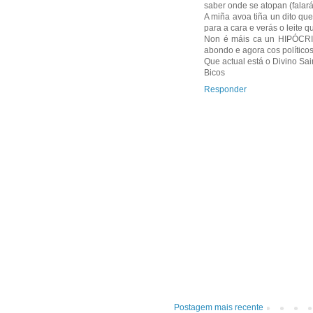
saber onde se atopan (falará
A miña avoa tiña un dito qu
para a cara e verás o leite q
Non é máis ca un HIPÓCRITA
abondo e agora cos político
Que actual está o Divino Sai
Bicos
Responder
Postagem mais recente