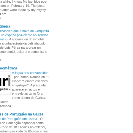
 a while, I know. My last blog post
here on February 19. The posts
e after were made by my mighty
I am ...
s
ibeira
ivindica que a nave de Cerqueira
 un espazo polivalente ao servizo
ñanza
-
A adquisición do inmoble
 a unha estratexia definida polo
de Luís Pérez para crear un
nto social, cultural e comunitario
..
s
Xeométrica
A lingua dos convencidos
-
por Ismael Ramos en El
Diario: “Sempre escribes
en galego?”. A pregunta
aparece en actos e
entrevistas tanto fóra
como dentro de Galicia.
cede ...
 semana
s de Português na Galiza
s de Português em Lisboa
-
O
io da Educação espanhol conta
rede de 18 escolas no exterior,
balham por volta de 650 docentes