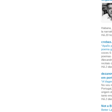
Habana, 
la narrat
Há 20 h
crebas.
“Apaño p
poema g
xoves 6 
poemas q
Alexandr
recitais
Há 2 dia
dezanov
em por
“A Viage
No seu m
Portugal
origem d
tanto enq
Há 2 dia
Not a B
Better L