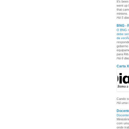
It’s been
went up 
that cam
minions. 
Há 5 dia
BNG - R
O BNG re
debe ser
da veci
responde
goberno 
equipame
para Rib.
Há 6 dia
Carta 
Cando su
Há uma
Docente
Docente
Ministér
com uma 
onde tra