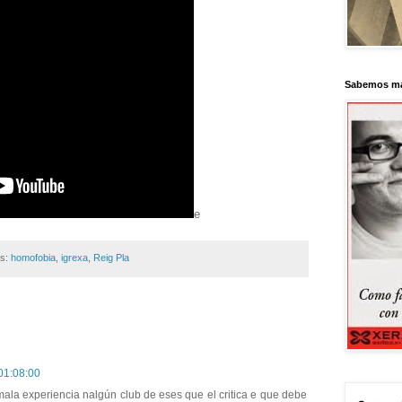
Sabemos má
e
as:
homofobia
,
igrexa
,
Reig Pla
 01:08:00
ala experiencia nalgún club de eses que el critica e que debe