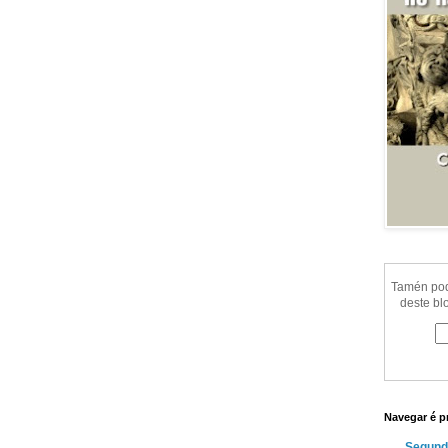
Tamén pode
deste bl
Navegar é p
Segund