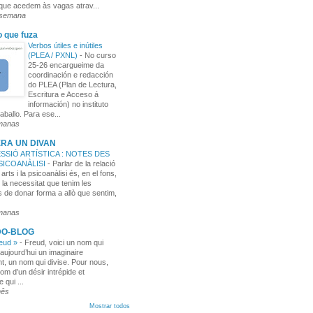
 que acedem às vagas atrav...
 semana
o que fuza
Verbos útiles e inútiles
(PLEA / PXNL)
-
No curso
25-26 encargueime da
coordinación e redacción
do PLEA (Plan de Lectura,
Escritura e Acceso á
información) no instituto
aballo. Para ese...
manas
RA UN DIVAN
SSIÓ ARTÍSTICA : NOTES DES
PSICOANÀLISI
-
Parlar de la relació
 arts i la psicoanàlisi és, en el fons,
 la necessitat que tenim les
 de donar forma a allò que sentim,
manas
DO-BLOG
reud »
-
Freud, voici un nom qui
aujourd’hui un imaginaire
t, un nom qui divise. Pour nous,
nom d’un désir intrépide et
e qui ...
mês
Mostrar todos