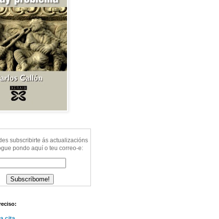
s subscribirte ás actualizacións
ogue pondo aquí o teu correo-e:
reciso:
a cita