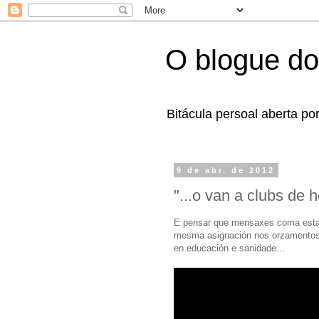
O blogue do
Bitácula persoal aberta po
9 de abr. de 2012
"...o van a clubs de 
E pensar que mensaxes coma esta 
mesma asignación nos orzamentos 
en educación e sanidade...