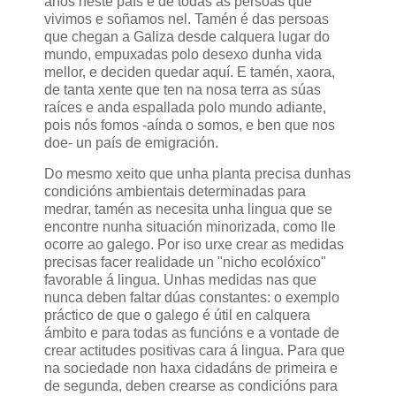
anos neste país é de todas as persoas que
vivimos e soñamos nel. Tamén é das persoas
que chegan a Galiza desde calquera lugar do
mundo, empuxadas polo desexo dunha vida
mellor, e deciden quedar aquí. E tamén, xaora,
de tanta xente que ten na nosa terra as súas
raíces e anda espallada polo mundo adiante,
pois nós fomos -aínda o somos, e ben que nos
doe- un país de emigración.
Do mesmo xeito que unha planta precisa dunhas
condicións ambientais determinadas para
medrar, tamén as necesita unha lingua que se
encontre nunha situación minorizada, como lle
ocorre ao galego. Por iso urxe crear as medidas
precisas facer realidade un "nicho ecolóxico"
favorable á lingua. Unhas medidas nas que
nunca deben faltar dúas constantes: o exemplo
práctico de que o galego é útil en calquera
ámbito e para todas as funcións e a vontade de
crear actitudes positivas cara á lingua. Para que
na sociedade non haxa cidadáns de primeira e
de segunda, deben crearse as condicións para