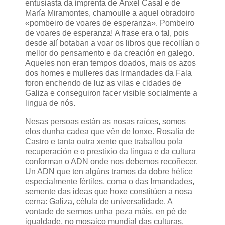
entusiasta da imprenta de Ánxel Casal e de
María Miramontes, chamoulle a aquel obradoiro
«pombeiro de voares de esperanza». Pombeiro
de voares de esperanza! A frase era o tal, pois
desde alí botaban a voar os libros que recollían o
mellor do pensamento e da creación en galego.
Aqueles non eran tempos doados, mais os azos
dos homes e mulleres das Irmandades da Fala
foron enchendo de luz as vilas e cidades de
Galiza e conseguiron facer visible socialmente a
lingua de nós.
Nesas persoas están as nosas raíces, somos
elos dunha cadea que vén de lonxe. Rosalía de
Castro e tanta outra xente que traballou pola
recuperación e o prestixio da lingua e da cultura
conforman o ADN onde nos debemos recoñecer.
Un ADN que ten algúns tramos da dobre hélice
especialmente fértiles, coma o das Irmandades,
semente das ideas que hoxe constitúen a nosa
cerna: Galiza, célula de universalidade. A
vontade de sermos unha peza máis, en pé de
igualdade, no mosaico mundial das culturas.