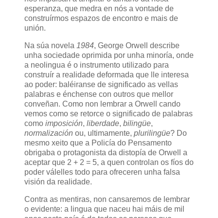
esperanza, que medra en nós a vontade de
construírmos espazos de encontro e mais de
unión.
Na súa novela
1984
, George Orwell describe
unha sociedade oprimida por unha minoría, onde
a neolingua é o instrumento utilizado para
construír a realidade deformada que lle interesa
ao poder: baléiranse de significado as vellas
palabras e énchense con outros que mellor
conveñan. Como non lembrar a Orwell cando
vemos como se retorce o significado de palabras
como
imposición
,
liberdade
,
bilingüe
,
normalización
ou, ultimamente,
plurilingüe
? Do
mesmo xeito que a Policía do Pensamento
obrigaba o protagonista da distopía de Orwell a
aceptar que 2 + 2 = 5, a quen controlan os fíos do
poder válelles todo para ofreceren unha falsa
visión da realidade.
Contra as mentiras, non cansaremos de lembrar
o evidente: a lingua que naceu hai máis de mil