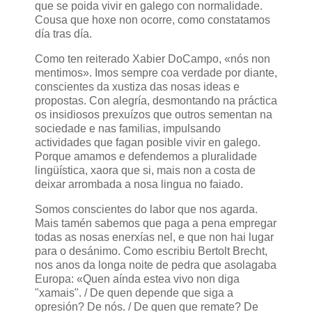
que se poida vivir en galego con normalidade.
Cousa que hoxe non ocorre, como constatamos
día tras día.
Como ten reiterado Xabier DoCampo, «nós non
mentimos». Imos sempre coa verdade por diante,
conscientes da xustiza das nosas ideas e
propostas. Con alegría, desmontando na práctica
os insidiosos prexuízos que outros sementan na
sociedade e nas familias, impulsando
actividades que fagan posible vivir en galego.
Porque amamos e defendemos a pluralidade
lingüística, xaora que si, mais non a costa de
deixar arrombada a nosa lingua no faiado.
Somos conscientes do labor que nos agarda.
Mais tamén sabemos que paga a pena empregar
todas as nosas enerxías nel, e que non hai lugar
para o desánimo. Como escribiu Bertolt Brecht,
nos anos da longa noite de pedra que asolagaba
Europa: «Quen aínda estea vivo non diga
"xamais". / De quen depende que siga a
opresión? De nós. / De quen que remate? De