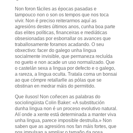
Non foron fáciles as épocas pasadas e
tampouco non o son os tempos que nos toca
vivir. Non é preciso reiterarmos aquí as
agresións destes últimos anos, cunha boa parte
das elites políticas, financeiras e mediáticas
obsesionadas por esborrallar os avances que
traballosamente foramos acadando. O seu
obxectivo: facer do galego unha lingua
socialmente invisible, que permaneza recluída
no gueto e non acade un uso normalizado. Que
o castelán sexa a lingua por defecto e o galego,
a rareza, a lingua oculta. Tratala coma un bonsai
ao que cómpre retallarlle as pólas que se
obstinan en medrar máis do permitido.
Que ilusos! Non coñecen as palabras do
sociolingüista Colin Baker: «A substitución
dunha lingua non é un proceso evolutivo natural.
Alí onde a xente está determinada a manter viva
unha lingua, parece imposible destruíla.» Non
saben que as agresións nos fan máis fortes, que
nos impulsan a ampliar o tamaño da nosa