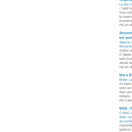
Lo que n
-
Laidi 
esta caó
la superv
inventiva
Há um d
dezanov
em por
Agarrar 
Bernard
mulher a
O ditado
pelo Gum
desde lo
Há um d
Not a B
Better L
It’s been
went up 
that cam
minions. 
Há 2 dia
BNG - R
O BNG re
debe ser
da veci
responde
goberno 