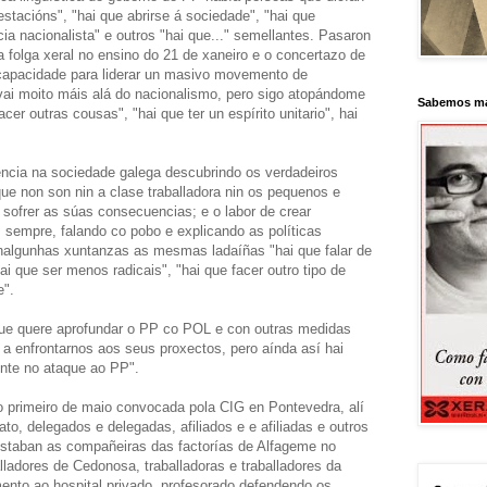
stacións", "hai que abrirse á sociedade", "hai que
cia nacionalista" e outros "hai que..." semellantes. Pasaron
a folga xeral no ensino do 21 de xaneiro e o concertazo de
apacidade para liderar un masivo movemento de
vai moito máis alá do nacionalismo, pero sigo atopándome
Sabemos má
er outras cousas", "hai que ter un espírito unitario", hai
encia na sociedade galega descubrindo os verdadeiros
ue non son nin a clase traballadora nin os pequenos e
sofrer as súas consecuencias; e o labor de crear
sempre, falando co pobo e explicando as políticas
 nalgunhas xuntanzas as mesmas ladaíñas "hai que falar de
ai que ser menos radicais", "hai que facer outro tipo de
e".
 que quere aprofundar o PP co POL e con outras medidas
 enfrontarnos aos seus proxectos, pero aínda así hai
ente no ataque ao PP".
o primeiro de maio convocada pola CIG en Pontevedra, alí
o, delegados e delegadas, afiliados e e afiliadas e outros
Estaban as compañeiras das factorías de Alfageme no
lladores de Cedonosa, traballadoras e traballadores da
nto ao hospital privado, profesorado defendendo os