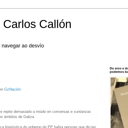
 Carlos Callón
r navegar ao desvío
Do eros e d
podemos bal
 en
GzNación
:
 se repite demasiado a miúdo en conversas e xuntanzas
s ámbitos de Galiza.
ica lingüística do goberno do PP había persoas que dicían