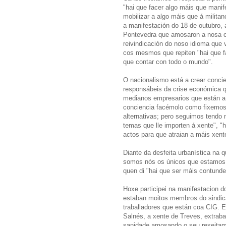
"hai que facer algo máis que manife
mobilizar a algo máis que á militan
a manifestación do 18 de outubro, 
Pontevedra que amosaron a nosa c
reivindicación do noso idioma que 
cos mesmos que repiten "hai que fac
que contar con todo o mundo".
O nacionalismo está a crear conci
responsábeis da crise económica q
medianos empresarios que están a 
conciencia facémolo como fixemos 
alternativas; pero seguimos tendo
temas que lle importen á xente", "h
actos para que atraian a máis xent
Diante da desfeita urbanística na
somos nós os únicos que estamos a
quen di "hai que ser máis contund
Hoxe participei na manifestacion d
estaban moitos membros do sindicat
traballadores que están coa CIG. 
Salnés, a xente de Treves, extraba
sanidade amosando o seu rexeitame