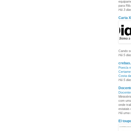
equipame
para Rib.
Há 3 dia
Carta 
Cando su
Há 5 dia
crebas.
Poesía n
Certame 
Costa d
Há 5 dia
Docente
Docente
Ministér
com uma 
onde tra
estatais
Há uma
El toup