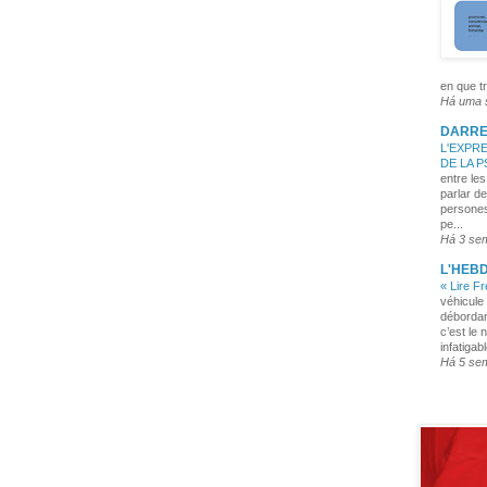
en que tr
Há uma
DARRE
L'EXPRE
DE LA 
entre les
parlar de
persones
pe...
Há 3 se
L'HEB
« Lire F
véhicule 
débordan
c’est le 
infatigabl
Há 5 se