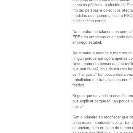
servizos públicos, o alcalde de Po
moitas persoas e colectivos afect
medidas que queren aplicar o PSO
sindicalismo estatal.
Na marcha fun falando con compañe
EREs en empresas que cando daban 
emprego estábel.
Ao rematar a marcha e mentres ía c
ningún porque até agora apenas co
Nese momento pensei que ao mellor
que non foi así, pois de estaren f
os "hai que..." tampouco desta vez
traballadores e traballadoras non é
festivo.
Seguro que na vindeira ocasión terá
que explicar porque foi tan pouca 
mellor"
Son o primeiro en recoñecer que de
unha maior introdución social, ta
actuación; pero co paso do tempo 