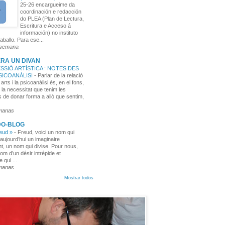
25-26 encargueime da
coordinación e redacción
do PLEA (Plan de Lectura,
Escritura e Acceso á
información) no instituto
aballo. Para ese...
 semana
RA UN DIVAN
SSIÓ ARTÍSTICA : NOTES DES
PSICOANÀLISI
-
Parlar de la relació
 arts i la psicoanàlisi és, en el fons,
 la necessitat que tenim les
 de donar forma a allò que sentim,
manas
DO-BLOG
reud »
-
Freud, voici un nom qui
aujourd’hui un imaginaire
t, un nom qui divise. Pour nous,
nom d’un désir intrépide et
e qui ...
manas
Mostrar todos