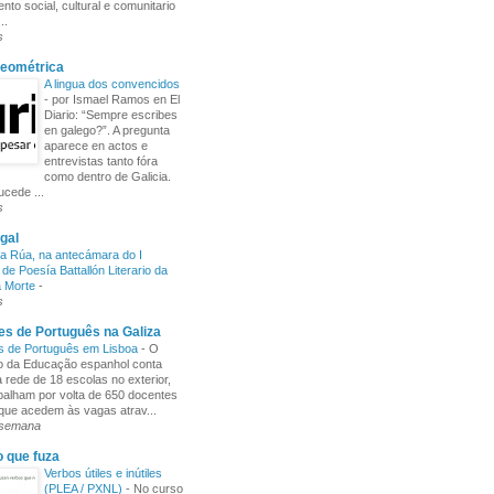
nto social, cultural e comunitario
..
s
Xeométrica
A lingua dos convencidos
-
por Ismael Ramos en El
Diario: “Sempre escribes
en galego?”. A pregunta
aparece en actos e
entrevistas tanto fóra
como dentro de Galicia.
cede ...
s
gal
a Rúa, na antecámara do I
de Poesía Battallón Literario da
a Morte
-
s
s de Português na Galiza
s de Português em Lisboa
-
O
io da Educação espanhol conta
rede de 18 escolas no exterior,
balham por volta de 650 docentes
 que acedem às vagas atrav...
 semana
o que fuza
Verbos útiles e inútiles
(PLEA / PXNL)
-
No curso