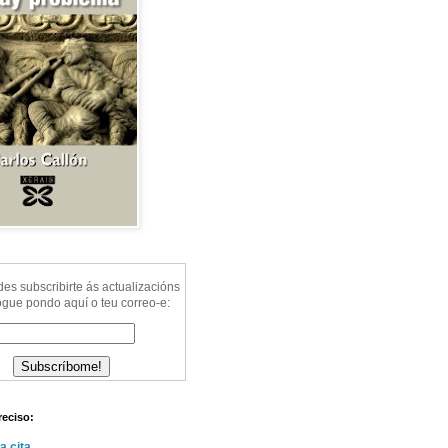
s subscribirte ás actualizacións
ogue pondo aquí o teu correo-e:
reciso:
a cita