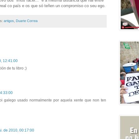
ctivo dos "imos facer..." é a mesma distancia que hai entre
eal co país e os que só teñen un compromiso co seu ego.
as:
artigos
,
Duarte Correa
0, 12:41:00
n de tu libro ;)
14:33:00
moi galego usado normalmente por aquela xente que non ten
i. de 2010, 00:17:00