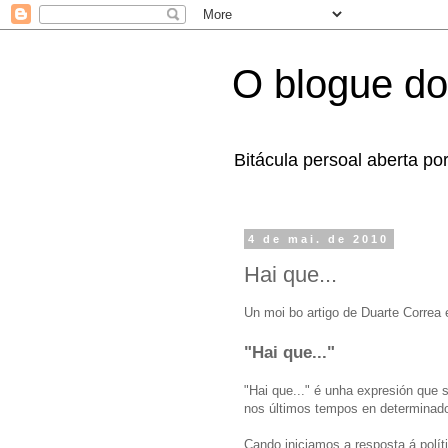
O blogue do
Bitácula persoal aberta po
4 de mai. de 2010
Hai que...
Un moi bo artigo de Duarte Correa
"Hai que..."
"Hai que..." é unha expresión que
nos últimos tempos en determinado
Cando iniciamos a resposta á polít