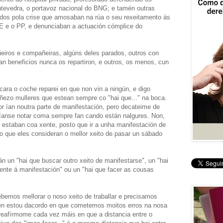
ntevedra, o portavoz nacional do BNG; e tamén outras
ados pola crise que amosaban na rúa o seu rexeitamento ás
E e o PP, e denunciaban a actuación cómplice do
iros e compañeiras, algúns deles parados, outros con
beneficios nunca os repartiron, e outros, os menos, cun
ara o coche reparei en que non vin a ningún, e digo
ñezo mulleres que estean sempre co "hai que..." na boca.
 ían noutra parte de manifestación, pero decateime de
aríanse notar coma sempre fan cando están nalgures. Non,
 estaban coa xente, posto que ir a unha manifestación de
 o que eles consideran o mellor xeito de pasar un sábado
n un "hai que buscar outro xeito de manifestarse", un "hai
xente á manifestación" ou un "hai que facer as cousas
bemos mellorar o noso xeito de traballar e precisamos
mén estou dacordo en que cometemos moitos erros na nosa
reafírmome cada vez máis en que a distancia entre o