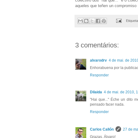
colectivo dos "hai que..." e o cole
aqueles que teñen un compromiso r
Etiquet
3 comentários:
alvarodrv
4 de mai. de 201
Enhorabuena por la publicació
Responder
Dilaida
4 de mai. de 2010, 
"Hai que..." Éche un dito 
pensado facer nada.
Responder
Carlos Callón
27 de ma
Grazas, Álvaro!