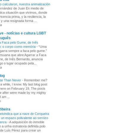
o calcularon, nuestra animalización
Fernández de Juan En medio de
tica situación que vivimos, donde
ivencia prima, y la resiliencia, la
 y una resignada forma ...
ia
e - notícias e cultura LGBT
tuguês
a Faca pelo Gume, de Inês
o: o corpo como memória
-
“Uma
garra sempre a faca pelo gume.”
 tsuana que abre Agarrar a Faca
e, de Inês Bernardo, anuncia
go o lugar ocupado pela...
ia
log
ate Than Never
-
Remember me?
 a while, I know. My last blog post
here on February 19. The posts
e after were made by my mighty
I am ...
s
ibeira
ivindica que a nave de Cerqueira
 un espazo polivalente ao servizo
ñanza
-
A adquisición do inmoble
 a unha estratexia definida polo
de Luís Pérez para crear un