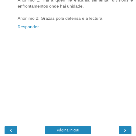
Anónimo 1: Hai a quen lle encanta sementar divisións e
enfrontamentos onde hai unidade.
Anónimo 2: Grazas pola defensa e a lectura.
Responder
‹
›
Página inicial