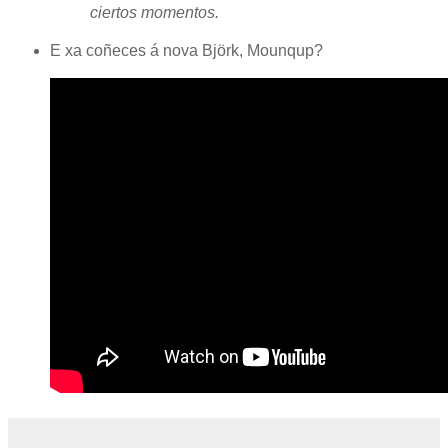
ciertos momentos.
E xa coñeces á nova Björk, Mounqup?