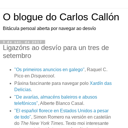
O blogue do Carlos Callón
Bitácula persoal aberta por navegar ao desvío
3 de set. de 2017
Ligazóns ao desvío para un tres de
setembro
"Os primeiros anuncios en galego"
, Raquel C.
Pico en
Disquecool
.
Páxina fascinante para navegar polo
Xardín das
Delicias
.
"De avarías, almacéns baleiros e abusos
telefónicos"
, Alberte Blanco Casal.
"El español florece en Estados Unidos a pesar
de todo"
, Simon Romero na versión en castelán
do
The New York Times
. Texto moi interesante