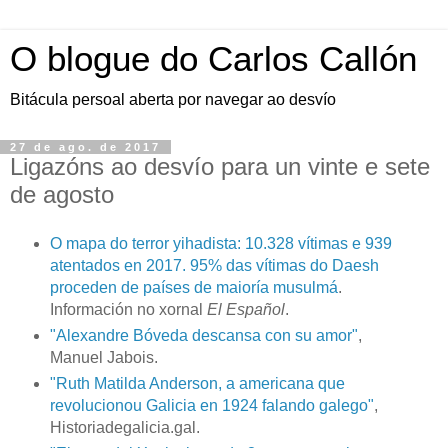
O blogue do Carlos Callón
Bitácula persoal aberta por navegar ao desvío
27 de ago. de 2017
Ligazóns ao desvío para un vinte e sete
de agosto
O mapa do terror yihadista: 10.328 vítimas e 939
atentados en 2017. 95% das vítimas do Daesh
proceden de países de maioría musulmá
.
Información no xornal
El Español
.
"Alexandre Bóveda descansa con su amor"
,
Manuel Jabois.
"Ruth Matilda Anderson, a americana que
revolucionou Galicia en 1924 falando galego"
,
Historiadegalicia.gal.