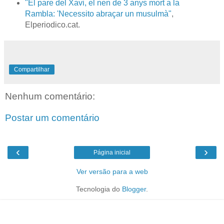
"El pare del Xavi, el nen de 3 anys mort a la
Rambla: 'Necessito abraçar un musulmà"
,
Elperiodico.cat.
Compartilhar
Nenhum comentário:
Postar um comentário
‹
›
Página inicial
Ver versão para a web
Tecnologia do
Blogger
.