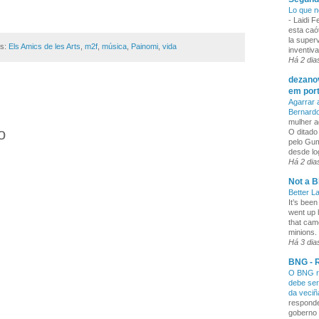
Lo que n
-
Laidi 
esta caó
la superv
as:
Els Amics de les Arts
,
m2f
,
música
,
Painomi
,
vida
inventiva
Há 2 dia
dezanov
em por
Agarrar 
Bernard
mulher a
o
O ditado
pelo Gum
desde lo
Há 2 dia
Not a B
Better L
It’s been
went up 
that cam
minions. 
Há 3 dia
BNG - R
O BNG re
debe ser
da veci
responde
goberno 