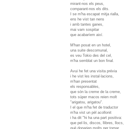
mirant-nos els peus,
comparant-nos els dits.
I se m'ha escapat mitja rialla,
ens he vist tan nens
i amb tantes ganes,
mai vam sospitar
que acabaríem així.
M'han posat en un hotel,
una suite descomunal,
es veu Tokio des del cel,
m'ha semblat un bon final.
Avui he fet una visita prévia
i he vist les instal·lacions,
m'han presentat
els responsables,
que són la creme de la creme,
tots súper macos reien molt
"arigatou, arigatou".
I el que m'ha fet de traductor
m'ha vist un pèl acollonit
i ha dit "hi ha una part positiva:
que pel·lis, discos, llibres, llocs,
què donarien molts per tornar