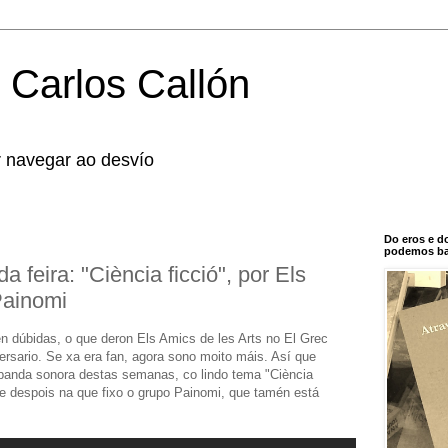
 Carlos Callón
r navegar ao desvío
Do eros e d
podemos bal
 feira: "Ciència ficció", por Els
Painomi
n dúbidas, o que deron Els Amics de les Arts no El Grec
rsario. Se xa era fan, agora sono moito máis. Así que
 banda sonora destas semanas, co lindo tema "Ciència
al e despois na que fixo o grupo Painomi, que tamén está