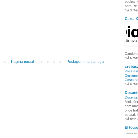
equipame
para Rib.
Há 3 dia
Carta 
Cando su
Há 6 dia
Página inicial
Postagem mais antiga
crebas.
Poesía n
Certame 
Costa d
Há 6 dia
Docente
Docente
Ministér
com uma 
onde tra
estatais
Há uma
El toup