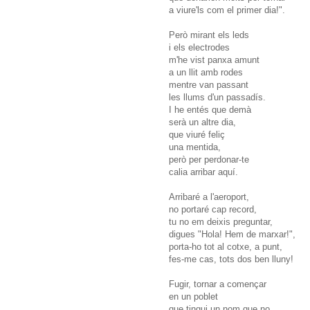
a viure'ls com el primer dia!".
Però mirant els leds
i els electrodes
m'he vist panxa amunt
a un llit amb rodes
mentre van passant
les llums d'un passadís.
I he entés que demà
serà un altre dia,
que viuré feliç
una mentida,
però per perdonar-te
calia arribar aquí.
Arribaré a l'aeroport,
no portaré cap record,
tu no em deixis preguntar,
digues "Hola! Hem de marxar!",
porta-ho tot al cotxe, a punt,
fes-me cas, tots dos ben lluny!
Fugir, tornar a començar
en un poblet
que tingui un nom que no