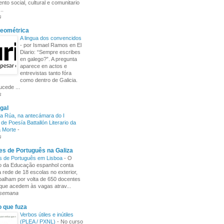
nto social, cultural e comunitario
..
s
Xeométrica
A lingua dos convencidos
-
por Ismael Ramos en El
Diario: “Sempre escribes
en galego?”. A pregunta
aparece en actos e
entrevistas tanto fóra
como dentro de Galicia.
cede ...
s
gal
a Rúa, na antecámara do I
de Poesía Battallón Literario da
a Morte
-
s
s de Português na Galiza
s de Português em Lisboa
-
O
io da Educação espanhol conta
rede de 18 escolas no exterior,
balham por volta de 650 docentes
 que acedem às vagas atrav...
 semana
o que fuza
Verbos útiles e inútiles
(PLEA / PXNL)
-
No curso