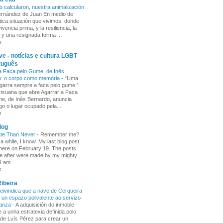
o calcularon, nuestra animalización
Fernández de Juan En medio de
tica situación que vivimos, donde
ivencia prima, y la resiliencia, la
 y una resignada forma ...
s
e - notícias e cultura LGBT
tuguês
a Faca pelo Gume, de Inês
o: o corpo como memória
-
“Uma
garra sempre a faca pelo gume.”
 tsuana que abre Agarrar a Faca
e, de Inês Bernardo, anuncia
go o lugar ocupado pela...
s
log
ate Than Never
-
Remember me?
 a while, I know. My last blog post
here on February 19. The posts
e after were made by my mighty
I am ...
s
ibeira
ivindica que a nave de Cerqueira
 un espazo polivalente ao servizo
ñanza
-
A adquisición do inmoble
 a unha estratexia definida polo
de Luís Pérez para crear un