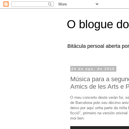
O blogue do
Bitácula persoal aberta po
24 de ago. de 2015
Música para a segunda
Amics de les Arts e 
O meu concerto deste verán foi, se
de Barcelona polo seu décimo anive
deixo por aquí unha parte da miña
ficció", primeiro na versión orixin
moi ben: