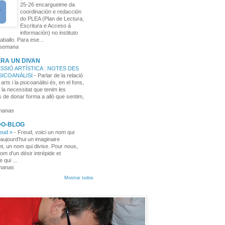
25-26 encargueime da
coordinación e redacción
do PLEA (Plan de Lectura,
Escritura e Acceso á
información) no instituto
aballo. Para ese...
 semana
RA UN DIVAN
SSIÓ ARTÍSTICA : NOTES DES
PSICOANÀLISI
-
Parlar de la relació
 arts i la psicoanàlisi és, en el fons,
 la necessitat que tenim les
 de donar forma a allò que sentim,
manas
DO-BLOG
reud »
-
Freud, voici un nom qui
aujourd’hui un imaginaire
t, un nom qui divise. Pour nous,
nom d’un désir intrépide et
e qui ...
manas
Mostrar todos