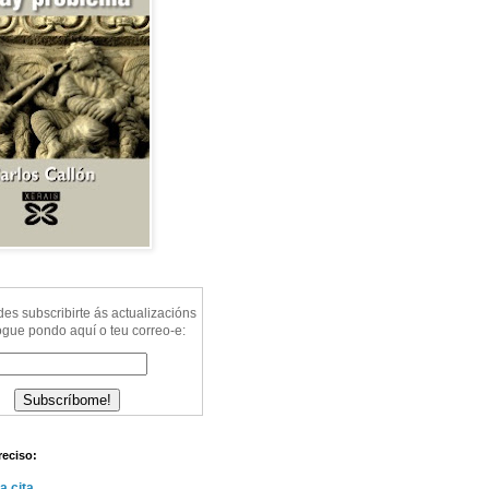
s subscribirte ás actualizacións
ogue pondo aquí o teu correo-e:
reciso:
a cita