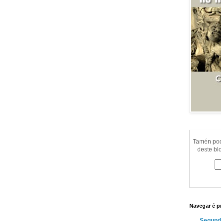
Tamén pode
deste bl
Navegar é p
Segund