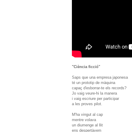
"Ciència ficció"
Saps que una empresa japonesa
té un prototip de màquina
capaç d'esborrar-te els records?
Jo vaig veure-hi la manera
i vaig escriure per participar
a les proves pilot.
M'ha vingut al cap
mentre volava
un diumenge al llit
ens despertàvem