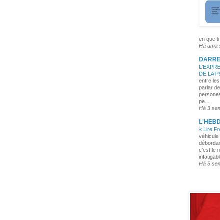
en que tr
Há uma
DARRE
L'EXPRE
DE LA 
entre les
parlar de
persones
pe...
Há 3 se
L'HEB
« Lire F
véhicule 
débordan
c’est le 
infatigabl
Há 5 se