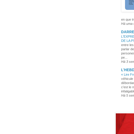
en que tr
Há uma
DARRE
L'EXPRE
DE LA 
entre les
parlar de
persones
pe...
Há 3 se
L'HEB
« Lire F
véhicule 
débordan
c’est le 
infatigabl
Há 5 se