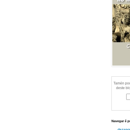
Tamén pode
deste bl
Navegar é p
dezanov