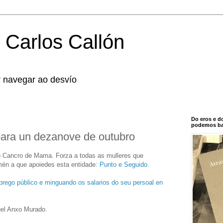
 Carlos Callón
r navegar ao desvío
Do eros e d
podemos bal
para un dezanove de outubro
 o Cancro de Mama. Forza a todas as mulleres que
mén a que apoiedes esta entidade:
Punto e Seguido
.
prego público e minguando os salarios do seu persoal en
uel Anxo Murado.