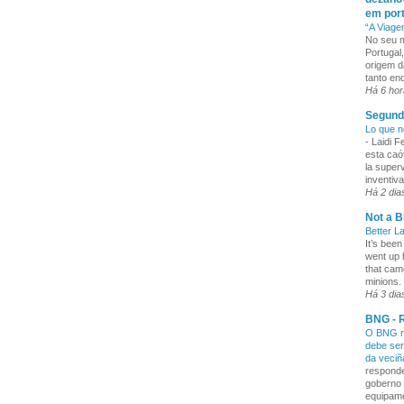
em por
“A Viage
No seu m
Portugal
origem d
tanto enq
Há 6 ho
Segund
Lo que n
-
Laidi 
esta caó
la superv
inventiva
Há 2 dia
Not a B
Better L
It’s been
went up 
that cam
minions. 
Há 3 dia
BNG - R
O BNG re
debe ser
da veci
responde
goberno 
equipame