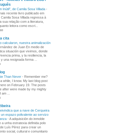
tuguês
m Inútil”, de Camila Sosa Villada
-
ais recente livro publicado em
, Camila Sosa Villada regressa à
a sua relação com a literatura,
uanto leitora como escri...
ras
a cita
o calcularon, nuestra animalización
Fernández de Juan En medio de
tica situación que vivimos, donde
ivencia prima, y la resiliencia, la
 y una resignada forma ...
s
log
ate Than Never
-
Remember me?
 a while, I know. My last blog post
here on February 19. The posts
e after were made by my mighty
I am ...
s
ibeira
ivindica que a nave de Cerqueira
 un espazo polivalente ao servizo
ñanza
-
A adquisición do inmoble
 a unha estratexia definida polo
de Luís Pérez para crear un
nto social, cultural e comunitario