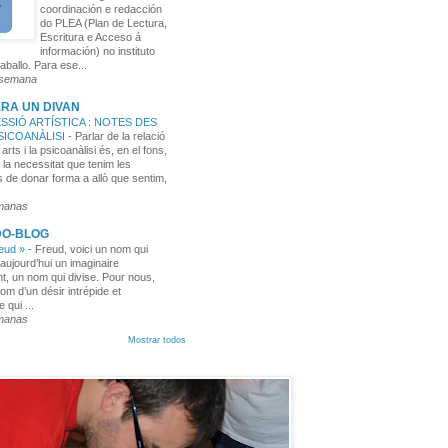
coordinación e redacción
do PLEA (Plan de Lectura,
Escritura e Acceso á
información) no instituto
aballo. Para ese...
 semana
RA UN DIVAN
SSIÓ ARTÍSTICA : NOTES DES
PSICOANÀLISI
-
Parlar de la relació
 arts i la psicoanàlisi és, en el fons,
 la necessitat que tenim les
 de donar forma a allò que sentim,
manas
DO-BLOG
reud »
-
Freud, voici un nom qui
aujourd’hui un imaginaire
t, un nom qui divise. Pour nous,
nom d’un désir intrépide et
e qui ...
manas
Mostrar todos