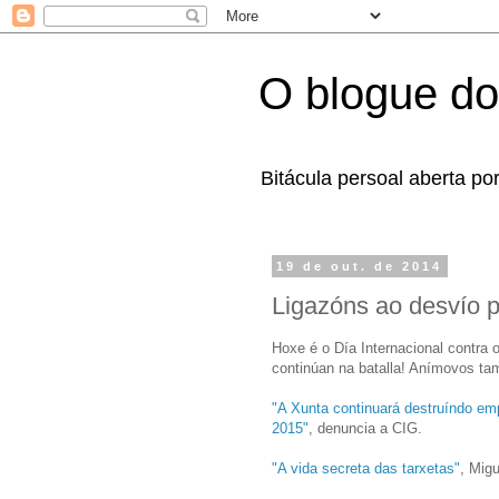
O blogue do
Bitácula persoal aberta po
19 de out. de 2014
Ligazóns ao desvío 
Hoxe é o Día Internacional contra
continúan na batalla! Anímovos ta
"A Xunta continuará destruíndo em
2015"
, denuncia a CIG.
"A vida secreta das tarxetas"
, Mig