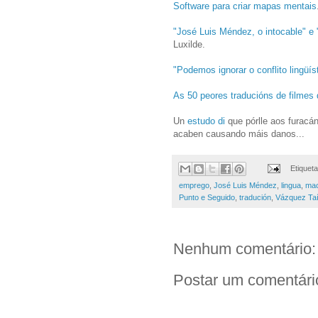
Software para criar mapas mentais
"José Luis Méndez, o intocable"
e 
Luxilde.
"Podemos ignorar o conflito lingüís
As 50 peores traducións de filmes d
Un
estudo
di
que pórlle aos furacá
acaben causando máis danos...
Etiquet
emprego
,
José Luis Méndez
,
lingua
,
ma
Punto e Seguido
,
tradución
,
Vázquez Ta
Nenhum comentário:
Postar um comentári