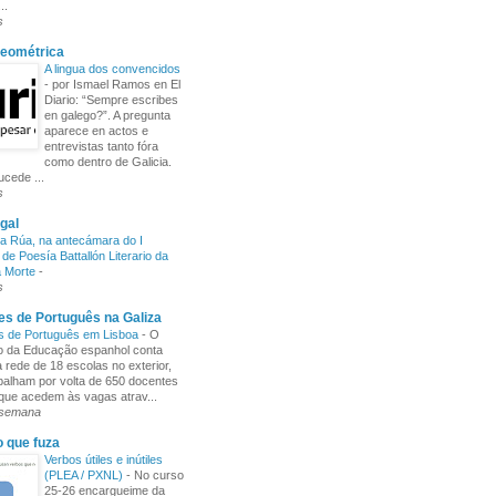
..
s
Xeométrica
A lingua dos convencidos
-
por Ismael Ramos en El
Diario: “Sempre escribes
en galego?”. A pregunta
aparece en actos e
entrevistas tanto fóra
como dentro de Galicia.
cede ...
s
gal
a Rúa, na antecámara do I
de Poesía Battallón Literario da
a Morte
-
s
s de Português na Galiza
s de Português em Lisboa
-
O
io da Educação espanhol conta
rede de 18 escolas no exterior,
balham por volta de 650 docentes
 que acedem às vagas atrav...
 semana
o que fuza
Verbos útiles e inútiles
(PLEA / PXNL)
-
No curso
25-26 encargueime da