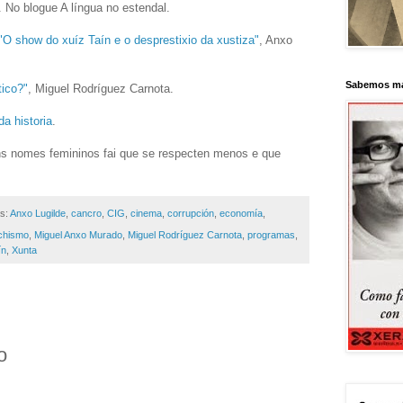
. No blogue A língua no estendal.
"O show do xuíz Taín e o desprestixio da xustiza"
, Anxo
Sabemos má
tico?"
, Miguel Rodríguez Carnota.
a historia
.
ns nomes femininos fai que se respecten menos e que
as:
Anxo Lugilde
,
cancro
,
CIG
,
cinema
,
corrupción
,
economía
,
chismo
,
Miguel Anxo Murado
,
Miguel Rodríguez Carnota
,
programas
,
ín
,
Xunta
o