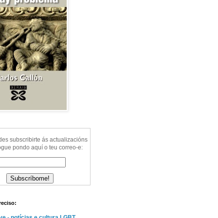
s subscribirte ás actualizacións
ogue pondo aquí o teu correo-e:
reciso:
e - notícias e cultura LGBT