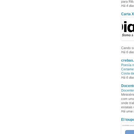
para Rib.
Há 4 dia
Carta 
Cando su
Há 6 dia
crebas.
Poesía n
Certame 
Costa d
Há 6 dia
Docente
Docente
Ministér
com uma 
onde tra
estatais
Há uma
El toup