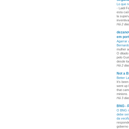
Lo que n
-
Laidi 
esta caó
la superv
inventiva
Há 2 dia
dezanov
em por
Agarrar 
Bernard
mulher a
O ditado
pelo Gum
desde lo
Há 2 dia
Not a B
Better L
It’s been
went up 
that cam
minions. 
Há 3 dia
BNG - R
O BNG re
debe ser
da veci
responde
goberno 