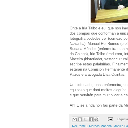
Onte a Iria Taibo e eu, que non im
dos compas que conforman a única
fotografía podedes ver (comezo por
Navantia), Manuel Rei Romeu (profe
Susana Méndez (enfermeira e antrop
do Galego), Iria Taibo (tradutora, 
Maceira (historiador, xestor cultura
escribe estas palabriñas. Finalment
estarán na Comisión Permanente da
Pazos e a avogada Elsa Quintas.
Un historiador, unha enfermeira, u
equipazo que dará moitas alegrías 
e que servirán para multiplicar a c
Ah! E se aínda non fas parte da 
Etiquet
Rei Romeu
,
Marcos Maceira
,
Mónica P