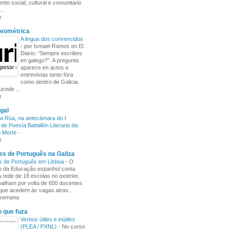
nto social, cultural e comunitario
..
s
Xeométrica
A lingua dos convencidos
-
por Ismael Ramos en El
Diario: “Sempre escribes
en galego?”. A pregunta
aparece en actos e
entrevistas tanto fóra
como dentro de Galicia.
cede ...
s
gal
a Rúa, na antecámara do I
de Poesía Battallón Literario da
a Morte
-
s
s de Português na Galiza
s de Português em Lisboa
-
O
io da Educação espanhol conta
rede de 18 escolas no exterior,
balham por volta de 650 docentes
 que acedem às vagas atrav...
 semana
o que fuza
Verbos útiles e inútiles
(PLEA / PXNL)
-
No curso