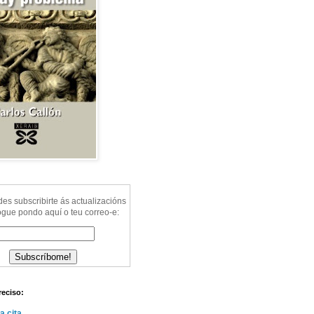
s subscribirte ás actualizacións
ogue pondo aquí o teu correo-e:
reciso:
a cita