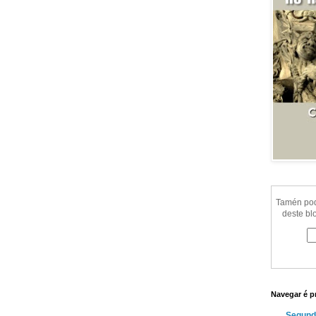
Tamén pode
deste bl
Navegar é p
Segund