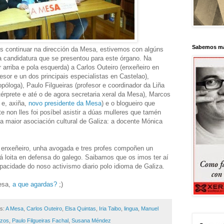
Sabemos má
os continuar na dirección da Mesa, estivemos con algúns
 candidatura que se presentou para este órgano. Na
 arriba e pola esquerda) a Carlos Outeiro (enxeñeiro en
sor e un dos principais especialistas en Castelao),
óloga), Paulo Filgueiras (profesor e coordinador da Liña
intérprete e até o de agora secretaria xeral da Mesa), Marcos
l e, axiña,
novo presidente da Mesa
) e o blogueiro que
e non lles foi posíbel asistir a dúas mulleres que tamén
 maior asociación cultural de Galiza: a docente Mónica
n enxeñeiro, unha avogada e tres profes compoñen un
á loita en defensa do galego. Saibamos que os imos ter aí
apacidade do noso activismo diario polo idioma de Galiza.
Mesa,
a que agardas?
;)
as:
A Mesa
,
Carlos Outeiro
,
Elsa Quintas
,
Iria Taibo
,
lingua
,
Manuel
azos
,
Paulo Filgueiras Fachal
,
Susana Méndez