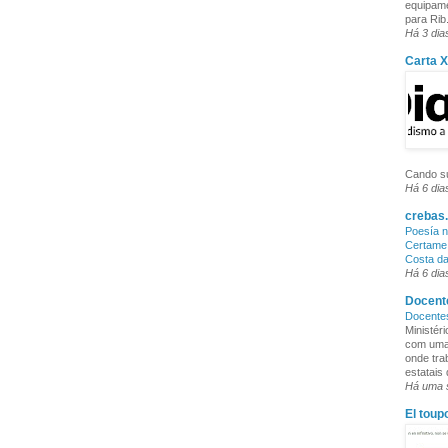
equipame
para Rib.
Há 3 dia
Carta 
Cando su
Há 6 dia
crebas.
Poesía n
Certame 
Costa d
Há 6 dia
Docente
Docente
Ministér
com uma 
onde tra
estatais
Há uma
El toup