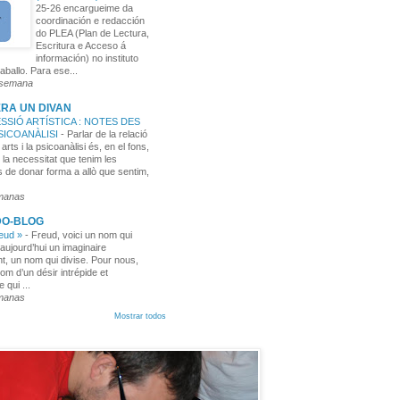
25-26 encargueime da
coordinación e redacción
do PLEA (Plan de Lectura,
Escritura e Acceso á
información) no instituto
aballo. Para ese...
 semana
RA UN DIVAN
SSIÓ ARTÍSTICA : NOTES DES
PSICOANÀLISI
-
Parlar de la relació
 arts i la psicoanàlisi és, en el fons,
 la necessitat que tenim les
 de donar forma a allò que sentim,
manas
DO-BLOG
reud »
-
Freud, voici un nom qui
aujourd’hui un imaginaire
t, un nom qui divise. Pour nous,
nom d’un désir intrépide et
e qui ...
manas
Mostrar todos