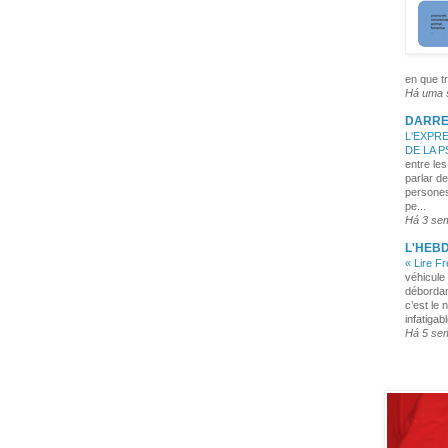
en que tr
Há uma
DARRE
L'EXPRE
DE LA 
entre les
parlar de
persones
pe...
Há 3 se
L'HEB
« Lire F
véhicule 
débordan
c’est le 
infatigabl
Há 5 se