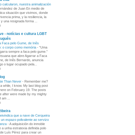
o calcularon, nuestra animalización
Fernández de Juan En medio de
tica situación que vivimos, donde
ivencia prima, y la resiliencia, la
 y una resignada forma ...
s
e - notícias e cultura LGBT
tuguês
a Faca pelo Gume, de Inês
o: o corpo como memória
-
“Uma
garra sempre a faca pelo gume.”
 tsuana que abre Agarrar a Faca
e, de Inês Bernardo, anuncia
go o lugar ocupado pela...
s
log
ate Than Never
-
Remember me?
 a while, I know. My last blog post
here on February 19. The posts
e after were made by my mighty
I am ...
s
ibeira
ivindica que a nave de Cerqueira
 un espazo polivalente ao servizo
ñanza
-
A adquisición do inmoble
 a unha estratexia definida polo
de Luís Pérez para crear un