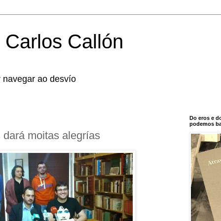
 Carlos Callón
r navegar ao desvío
Do eros e d
podemos bal
dará moitas alegrías