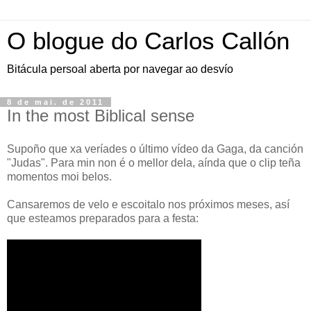
O blogue do Carlos Callón
Bitácula persoal aberta por navegar ao desvío
8 de mai. de 2011
In the most Biblical sense
Supoño que xa veríades o último vídeo da Gaga, da canción
"Judas". Para min non é o mellor dela, aínda que o clip teña
momentos moi belos.
Cansaremos de velo e escoitalo nos próximos meses, así
que esteamos preparados para a festa: