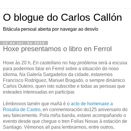
O blogue do Carlos Callón
Bitácula persoal aberta por navegar ao desvío
14 de jul. de 2010
Hoxe presentamos o libro en Ferrol
Hoxe ás 20 h,
En castellano no hay problema
será a escusa
para podermos falar en Ferrol sobre a situación do noso
idioma. Na Galería Sargadelos da cidade, estaremos
Francisco Rodríguez, Manuel Bragado, o sempre dinámico
Carlos Outeiro, quen isto subscribe e todas as persoas que
esteades interesadas en participar.
Lémbrovos tamén que mañá é o
acto de homenaxe a
Rosalía de Castro
, en conmemoración do125 aniversario do
seu falecemento. Pola miña banda, estarei acompañando o
evento desde que chegue o tren Follas Novas á estación de
Santiago. Vémonos alí para lembrarmos, entre outros,