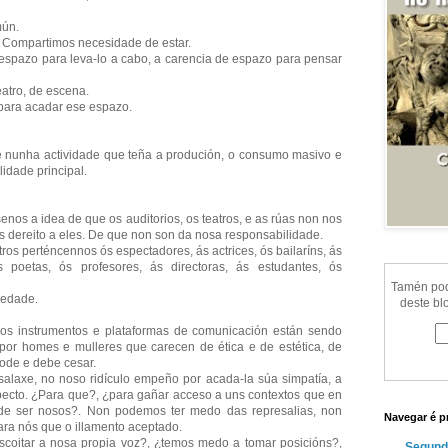
mún.
 Compartimos necesidade de estar.
espazo para leva-lo a cabo, a carencia de espazo para pensar
eatro, de escena.
ara acadar ese espazo.
e nunha actividade que teña a produción, o consumo masivo e
idade principal.
os a idea de que os auditorios, os teatros, e as rúas non nos
 dereito a eles. De que non son da nosa responsabilidade.
tros perténcennos ós espectadores, ás actrices, ós bailaríns, ás
 ás poetas, ós profesores, ás directoras, ás estudantes, ós
Tamén pode
iedade.
deste bl
sos instrumentos e plataformas de comunicación están sendo
por homes e mulleres que carecen de ética e de estética, de
pode e debe cesar.
laxe, no noso ridículo empeño por acada-la súa simpatía, a
pecto. ¿Para que?, ¿para gañar acceso a uns contextos que en
 de ser nosos?. Non podemos ter medo das represalias, non
Navegar é p
ara nós que o illamento aceptado.
oitar a nosa propia voz?, ¿temos medo a tomar posicións?,
Segund