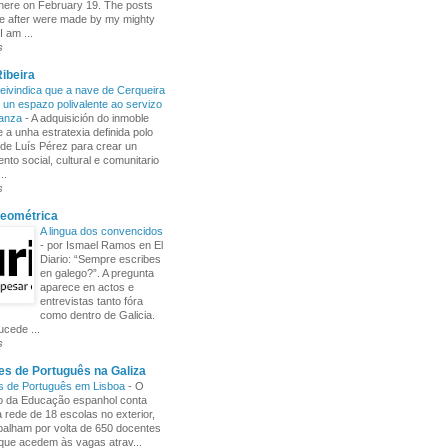
here on February 19. The posts
e after were made by my mighty
I am ...
s
ibeira
ivindica que a nave de Cerqueira
 un espazo polivalente ao servizo
ñanza
-
A adquisición do inmoble
 a unha estratexia definida polo
de Luís Pérez para crear un
nto social, cultural e comunitario
..
s
Xeométrica
A lingua dos convencidos
-
por Ismael Ramos en El
Diario: “Sempre escribes
en galego?”. A pregunta
aparece en actos e
entrevistas tanto fóra
como dentro de Galicia.
cede ...
s
s de Português na Galiza
s de Português em Lisboa
-
O
io da Educação espanhol conta
rede de 18 escolas no exterior,
balham por volta de 650 docentes
 que acedem às vagas atrav...