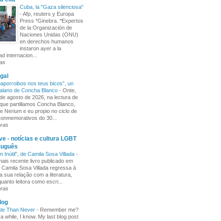
Cuba, la "Gaza silenciosa"
-
Afp, reuters y Europa
Press *Ginebra. *Expertos
de la Organización de
Naciones Unidas (ONU)
en derechos humanos
instaron ayer a la
d internacion...
ras
gal
aporroibos nos teus bicos”, un
alano de Concha Blanco
-
Onte,
de agosto de 2026, na lectura de
ue partillamos Concha Blanco,
e Nerium e eu propio no ciclo de
 conmemorativos do 30...
oras
e - notícias e cultura LGBT
tuguês
m Inútil”, de Camila Sosa Villada
-
ais recente livro publicado em
, Camila Sosa Villada regressa à
a sua relação com a literatura,
uanto leitora como escri...
oras
log
ate Than Never
-
Remember me?
 a while, I know. My last blog post