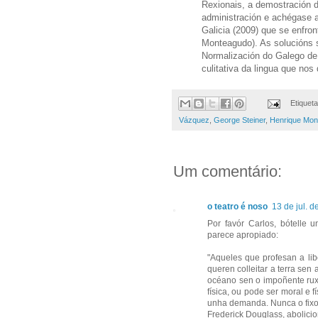
Rexionais, a demostración d
administración e achégase a
Galicia (2009) que se enfront
Monteagudo). As solucións s
Normalización do Galego de 
culitativa da lingua que nos
Etiquet
Vázquez
,
George Steiner
,
Henrique Mon
Um comentário:
o teatro é noso
13 de jul. 
Por favór Carlos, bótelle u
parece apropiado:
"Aqueles que profesan a lib
queren colleitar a terra sen
océano sen o impoñente ruxi
física, ou pode ser moral e 
unha demanda. Nunca o fixo 
Frederick Douglass, abolici