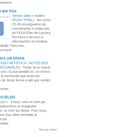
 semana
o que fuza
Verbos útiles e inútiles
(PLEA / PXNL)
-
No curso
25-26 encargueime da
coordinación e redacción
do PLEA (Plan de Lectura,
Escritura e Acceso á
información) no instituto
aballo. Para ese...
 semana
RA UN DIVAN
SSIÓ ARTÍSTICA : NOTES DES
PSICOANÀLISI
-
Parlar de la relació
 arts i la psicoanàlisi és, en el fons,
 la necessitat que tenim les
 de donar forma a allò que sentim,
manas
DO-BLOG
reud »
-
Freud, voici un nom qui
aujourd’hui un imaginaire
t, un nom qui divise. Pour nous,
nom d’un désir intrépide et
e qui ...
manas
Mostrar todos