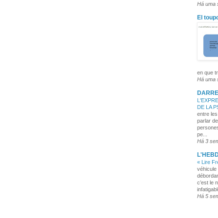
Há uma
El toup
en que tr
Há uma
DARRE
L'EXPRE
DE LA 
entre les
parlar de
persones
pe...
Há 3 se
L'HEB
« Lire F
véhicule 
débordan
c’est le 
infatigabl
Há 5 se