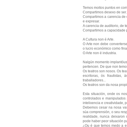
Temos moitos puntos en co
Compartimos desexo de ser.
Compartimos a carencia de 
e expresar.
A carencia de auditorio, de t
Compartimos a capacidade p
A Cultura non é Arte.
O Arte non debe converters
o lucro económico como final
O Arte non é industria.
Nalgún momento implantóusen
pertencen. De que non temos
Os teatros son nosos. Os tea
escritoras, ós frautistas,
traballadores...
Os teatros son da nosa prop
Esta situación, onde os no
controlados e manipulados 
intelixencia e creatividade, 
Debemos cesar na nosa vasa
súa comprensión, o seu res
realidade, nunca deixaron
pode haber peor situación p
¿Ou é que temos medo a esc