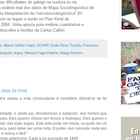
as dificultades do galego na xustiza ou na
 análise real dos datos do Mapa Sociolingüístico de
a interpretación da “narcosociolingüística” (H.
on as legais e están no Plan Xeral de
2004. Unha aposta pola mellora cuantitativa e
 descobre a lúcidez de Carlos Callón.
as:
Alberto Núñez Feijóo
,
ECNHP
,
Emilio Pérez Touriño
,
Francisco
teagudo
,
lingua
,
Manuel Fraga Iribarne
,
Marga Romero
de 2010, 02:25:00
nha ollada a esta convocatoria e considere difundi-la se lle
erdade, e aínda así, desvalorizan a axitación, son homes que
 arala. Eles queren choiva sen tronos e lóstregos. Eles queren o
do das súas augas. Esta loita pode ser moral, ou pode ser un
física, pero debe ser unha loita. O poder non concede nada sen
e nunca o fará"
onista americano, Carta a un asociado de 1849