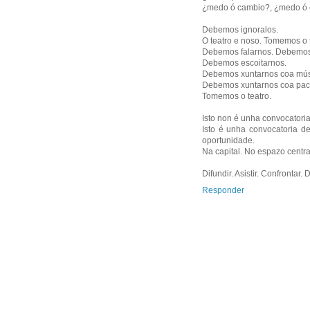
¿medo ó cambio?, ¿medo ó é
Debemos ignoralos.
O teatro e noso. Tomemos o t
Debemos falarnos. Debemos 
Debemos escoitarnos.
Debemos xuntarnos coa músi
Debemos xuntarnos coa paci
Tomemos o teatro.
Isto non é unha convocatoria
Isto é unha convocatoria d
oportunidade.
Na capital. No espazo centra
Difundir. Asistir. Confrontar.
Responder