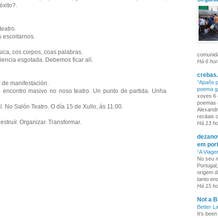
xito?.
eatro.
escoitarnos.
ca, cos corpos, coas palabras.
comunida
encia esgotada. Debemos ficar alí.
Há 6 ho
crebas.
“Apaño p
 de manifestación.
poema g
e encontro masivo no noso teatro. Un punto de partida. Unha
xoves 6 
poemas q
l. No Salón Teatro. O día 15 de Xullo, ás 11:00.
Alexandr
recitais
 Destruír. Organizar. Transformar.
Há 13 h
dezanov
em por
“A Viage
No seu m
Portugal
origem d
tanto enq
Há 15 h
Not a B
Better L
It’s been