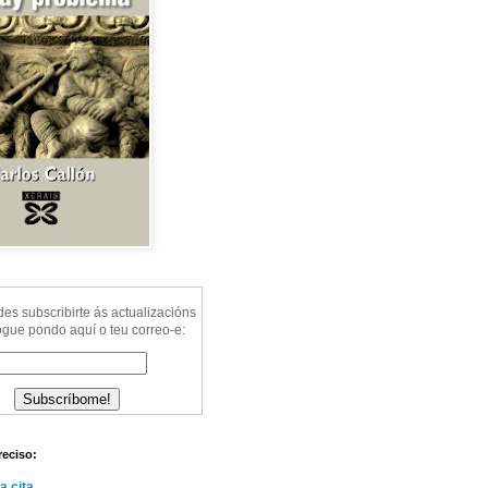
s subscribirte ás actualizacións
ogue pondo aquí o teu correo-e:
reciso:
a cita