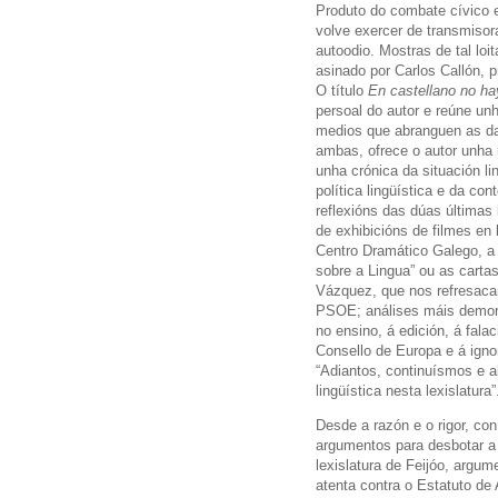
Produto do combate cívico e
volve exercer de transmiso
autoodio. Mostras de tal lo
asinado por Carlos Callón, 
O título
En castellano no h
persoal do autor e reúne unh
medios que abranguen as da
ambas, ofrece o autor unha 
unha crónica da situación li
política lingüística e da co
reflexións das dúas últimas
de exhibicións de filmes en
Centro Dramático Galego, a
sobre a Lingua” ou as carta
Vázquez, que nos refresacan
PSOE; análises máis demora
no ensino, á edición, á fala
Consello de Europa e á igno
“Adiantos, continuísmos e a
lingüística nesta lexislatura”
Desde a razón e o rigor, con
argumentos para desbotar a 
lexislatura de Feijóo, argum
atenta contra o Estatuto d