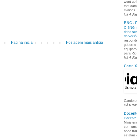
went up 
that cam
minions. 
Há 4 dia
BNG - R
O BNG re
debe ser
da veci
responde
Página inicial
Postagem mais antiga
goberno 
equipame
para Rib.
Há 4 dia
Carta 
Cando su
Há 6 dia
Docente
Docente
Ministér
com uma 
onde tra
estatais