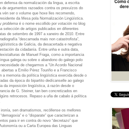
n defensa da normalización da lingua, a escrita
ra de argumentos razoados contra os prexuízos do
ita vén ser o volume que hoxe lles recomendo,
presidente da Mesa pola Normalización Lingüística.
ay problema
é o nome escollido por votación no blog
a selección de artigos publicados en diferentes
tas de setembro de 1997 a xaneiro de 2010. Entre
radiografía “descarnada mais non catastrofista”,
ngüístistica de Galicia, da desacertada e negativa
ntestación da cidadanía. Entre unha e outra data,
 lexistalturas de Manuel Fraga, como a importancia
 lingua galega ou sobre o abandono do galego polo
 necesidade de chegarmos a “Un Acordo Nacional
s abertas a Emilio Pérez Touriño e a Francisco
 a memoria da política lingüística exercida desde o
das da época do bipartito dedícanselle ao galego
cia da imposición lingüística, á razón desde o
rancia de G. Steiner, tan ben concretizados en
lgúns retrocesos. Repaso a uña de cabalo á política
.
 ironía, sen dramatismos, recóllense os mellores
“demagoxia” e o “disparate” que caracterizan a
entos para ir en contra do novo “decretazo” que
e Autonomía ou a Carta Europea das Linguas