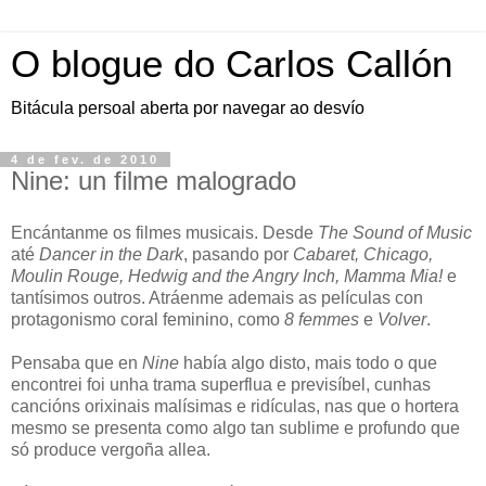
O blogue do Carlos Callón
Bitácula persoal aberta por navegar ao desvío
4 de fev. de 2010
Nine: un filme malogrado
Encántanme os filmes musicais. Desde
The Sound of Music
até
Dancer in the Dark
, pasando por
Cabaret, Chicago,
Moulin Rouge, Hedwig and the Angry Inch, Mamma Mia!
e
tantísimos outros. Atráenme ademais as películas con
protagonismo coral feminino, como
8 femmes
e
Volver
.
Pensaba que en
Nine
había algo disto, mais todo o que
encontrei foi unha trama superflua e previsíbel, cunhas
cancións orixinais malísimas e ridículas, nas que o hortera
mesmo se presenta como algo tan sublime e profundo que
só produce vergoña allea.