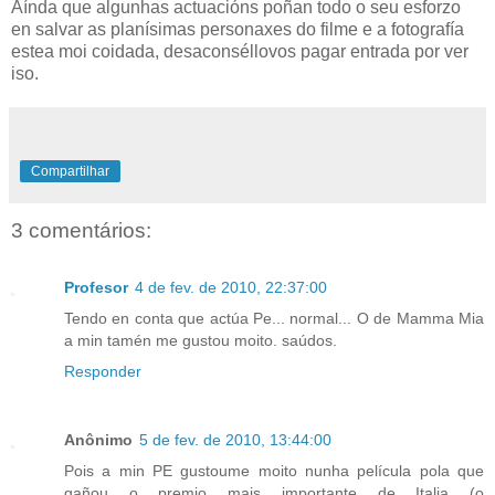
Aínda que algunhas actuacións poñan todo o seu esforzo
en salvar as planísimas personaxes do filme e a fotografía
estea moi coidada, desaconséllovos pagar entrada por ver
iso.
Compartilhar
3 comentários:
Profesor
4 de fev. de 2010, 22:37:00
Tendo en conta que actúa Pe... normal... O de Mamma Mia
a min tamén me gustou moito. saúdos.
Responder
Anônimo
5 de fev. de 2010, 13:44:00
Pois a min PE gustoume moito nunha película pola que
gañou o premio mais importante de Italia (o