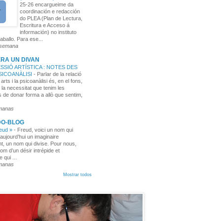
25-26 encargueime da
coordinación e redacción
do PLEA (Plan de Lectura,
Escritura e Acceso á
información) no instituto
aballo. Para ese...
 semana
RA UN DIVAN
SSIÓ ARTÍSTICA : NOTES DES
PSICOANÀLISI
-
Parlar de la relació
 arts i la psicoanàlisi és, en el fons,
 la necessitat que tenim les
 de donar forma a allò que sentim,
manas
DO-BLOG
reud »
-
Freud, voici un nom qui
aujourd’hui un imaginaire
t, un nom qui divise. Pour nous,
nom d’un désir intrépide et
e qui ...
manas
Mostrar todos