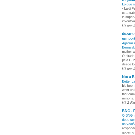
Lo que n
-
Laidi 
esta caó
la superv
inventiva
Há um d
dezanov
em por
Agarrar 
Bernard
mulher a
O ditado
pelo Gum
desde lo
Há um d
Not a B
Better L
It’s been
went up 
that cam
minions. 
Há 2 dia
BNG - R
O BNG re
debe ser
da veci
responde
goberno 