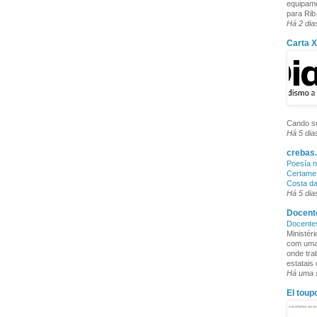
equipame
para Rib.
Há 2 dia
Carta 
Cando su
Há 5 dia
crebas.
Poesía n
Certame 
Costa d
Há 5 dia
Docente
Docente
Ministér
com uma 
onde tra
estatais
Há uma
El toup