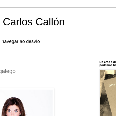
 Carlos Callón
r navegar ao desvío
Do eros e d
podemos bal
 galego