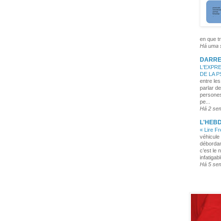
en que tr
Há uma
DARRE
L'EXPRE
DE LA 
entre les
parlar de
persones
pe...
Há 2 se
L'HEB
« Lire F
véhicule 
débordan
c’est le 
infatigabl
Há 5 se