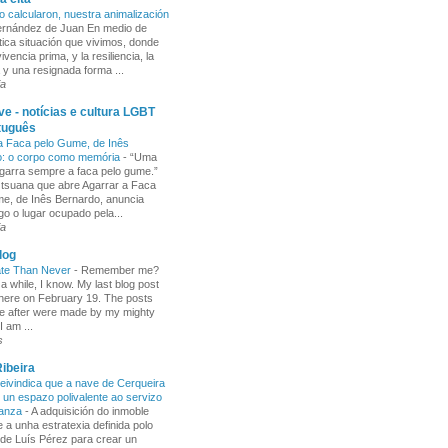
o calcularon, nuestra animalización
Fernández de Juan En medio de
tica situación que vivimos, donde
ivencia prima, y la resiliencia, la
 y una resignada forma ...
ia
e - notícias e cultura LGBT
tuguês
a Faca pelo Gume, de Inês
o: o corpo como memória
-
“Uma
garra sempre a faca pelo gume.”
 tsuana que abre Agarrar a Faca
e, de Inês Bernardo, anuncia
go o lugar ocupado pela...
ia
log
ate Than Never
-
Remember me?
 a while, I know. My last blog post
here on February 19. The posts
e after were made by my mighty
I am ...
s
ibeira
ivindica que a nave de Cerqueira
 un espazo polivalente ao servizo
ñanza
-
A adquisición do inmoble
 a unha estratexia definida polo
de Luís Pérez para crear un