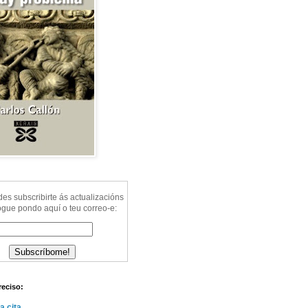
s subscribirte ás actualizacións
ogue pondo aquí o teu correo-e:
reciso:
a cita