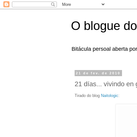
O blogue do
Bitácula persoal aberta po
21 de fev. de 2010
21 días... vivindo en
Tirado do blog
Naitologic
: