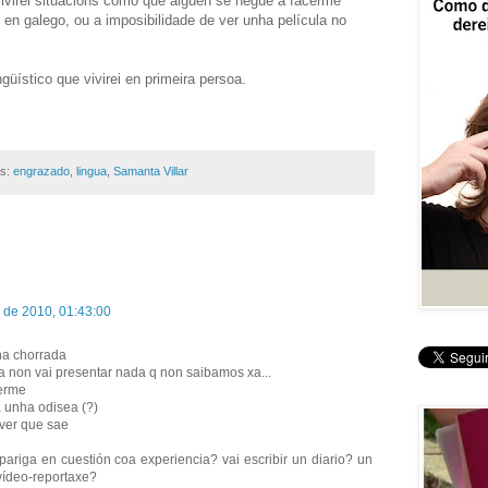
vivirei situacións como que alguén se negue a facerme
ar en galego, ou a imposibilidade de ver unha película no
üístico que vivirei en primeira persoa.
as:
engrazado
,
lingua
,
Samanta Villar
. de 2010, 01:43:00
nha chorrada
a non vai presentar nada q non saibamos xa...
erme
a unha odisea (?)
 ver que sae
pariga en cuestión coa experiencia? vai escribir un diario? un
vídeo-reportaxe?