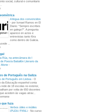
nto social, cultural e comunitario
..
s
Xeométrica
A lingua dos convencidos
-
por Ismael Ramos en El
Diario: “Sempre escribes
en galego?”. A pregunta
aparece en actos e
entrevistas tanto fóra
como dentro de Galicia.
cede ...
s
gal
a Rúa, na antecámara do I
de Poesía Battallón Literario da
a Morte
-
s
s de Português na Galiza
s de Português em Lisboa
-
O
io da Educação espanhol conta
rede de 18 escolas no exterior,
balham por volta de 650 docentes
 que acedem às vagas atrav...
 semana
o que fuza
Verbos útiles e inútiles
(PLEA / PXNL)
-
No curso