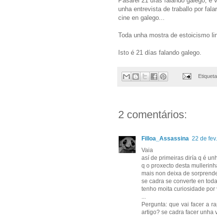
Pasarei 21 días falando galego, e 
unha entrevista de traballo por fal
cine en galego...
Toda unha mostra de estoicismo ling
Isto é 21 días falando galego.
Etiquet
2 comentários:
Filloa_Assassina
22 de fev
Vaia
así de primeiras diría q é u
q o proxecto desta mullerinh
mais non deixa de sorprend
se cadra se converte en tod
tenho moita curiosidade por
...
Pergunta: que vai facer a ra
artigo? se cadra facer unha 