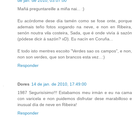
de jan. de 2010, 03:07:00
Mañá preguntareille a miña nai... :)
Eu acórdome dese día tamén como se fose onte, porque
ademais teño fotos xogando na neve, e non en Ribeira,
senón noutra vila costeira, Sada, que é onde vivía á sazón
(pódese dicir á sazón? xD). Eu nacín en Coruña...
E todo isto mentres escoito "Verdes sao os campos", e non,
non son verdes, que son brancos esta vez...:)
Responder
Dores
14 de jan. de 2010, 17:49:00
1987 Segurisísimo!!! Estabamos meu irmán e eu na cama
con varicela e non puidemos disfrutar dese marabilloso e
inusual día de neve en Ribeira!
Responder