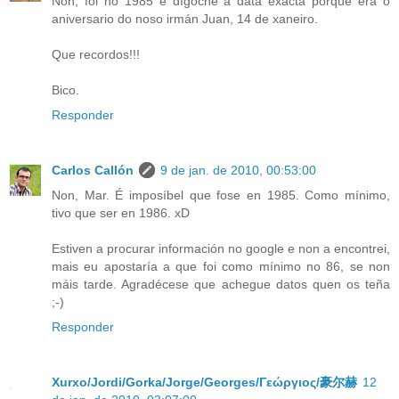
Non, foi no 1985 e dígoche a data exacta porque era o
aniversario do noso irmán Juan, 14 de xaneiro.
Que recordos!!!
Bico.
Responder
Carlos Callón
9 de jan. de 2010, 00:53:00
Non, Mar. É imposíbel que fose en 1985. Como mínimo,
tivo que ser en 1986. xD
Estiven a procurar información no google e non a encontrei,
mais eu apostaría a que foi como mínimo no 86, se non
máis tarde. Agradécese que achegue datos quen os teña
;-)
Responder
Xurxo/Jordi/Gorka/Jorge/Georges/Γεώργιος/豪尔赫
12