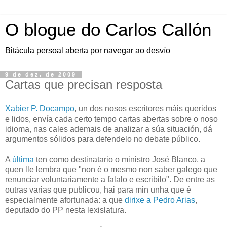
O blogue do Carlos Callón
Bitácula persoal aberta por navegar ao desvío
9 de dez. de 2009
Cartas que precisan resposta
Xabier P. Docampo
, un dos nosos escritores máis queridos
e lidos, envía cada certo tempo cartas abertas sobre o noso
idioma, nas cales ademais de analizar a súa situación, dá
argumentos sólidos para defendelo no debate público.
A
últim
a
ten como destinatario o ministro José Blanco, a
quen lle lembra que "non é o mesmo non saber galego que
renunciar voluntariamente a falalo e escribilo". De entre as
outras varias que publicou, hai para min unha que é
especialmente afortunada: a que
dirixe a Pedro Arias
,
deputado do PP nesta lexislatura.