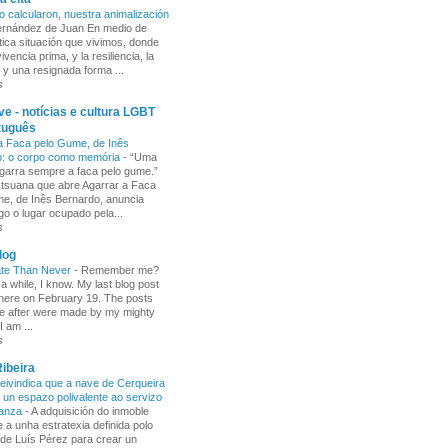
o calcularon, nuestra animalización
Fernández de Juan En medio de
tica situación que vivimos, donde
ivencia prima, y la resiliencia, la
 y una resignada forma ...
s
e - notícias e cultura LGBT
tuguês
a Faca pelo Gume, de Inês
o: o corpo como memória
-
“Uma
garra sempre a faca pelo gume.”
 tsuana que abre Agarrar a Faca
e, de Inês Bernardo, anuncia
go o lugar ocupado pela...
s
log
ate Than Never
-
Remember me?
 a while, I know. My last blog post
here on February 19. The posts
e after were made by my mighty
I am ...
s
ibeira
ivindica que a nave de Cerqueira
 un espazo polivalente ao servizo
ñanza
-
A adquisición do inmoble
 a unha estratexia definida polo
de Luís Pérez para crear un