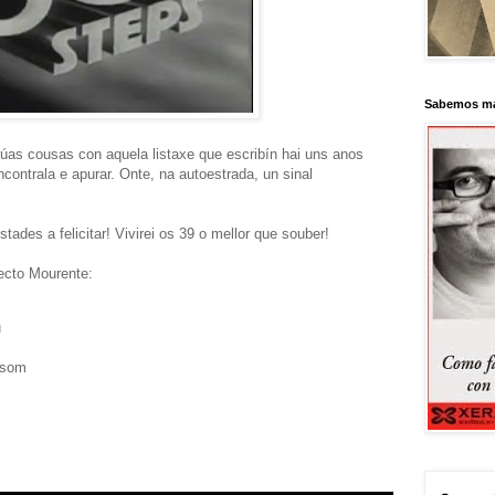
Sabemos má
úas cousas con aquela listaxe que escribín hai uns anos
ncontrala e apurar. Onte, na autoestrada, un sinal
ades a felicitar! Vivirei os 39 o mellor que souber!
ecto Mourente:
u
 som