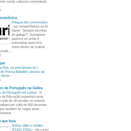
nto social, cultural e comunitario
..
s
Xeométrica
A lingua dos convencidos
-
por Ismael Ramos en El
Diario: “Sempre escribes
en galego?”. A pregunta
aparece en actos e
entrevistas tanto fóra
como dentro de Galicia.
cede ...
s
gal
a Rúa, na antecámara do I
de Poesía Battallón Literario da
a Morte
-
s
s de Português na Galiza
s de Português em Lisboa
-
O
io da Educação espanhol conta
rede de 18 escolas no exterior,
balham por volta de 650 docentes
 que acedem às vagas atrav...
 semana
o que fuza
Verbos útiles e inútiles
(PLEA / PXNL)
-
No curso