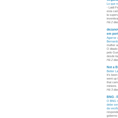
Lo que n
-
Laidi 
esta caó
la superv
inventiva
Há 2 dia
dezanov
em por
Agarrar 
Bernard
mulher a
O ditado
pelo Gum
desde lo
Há 2 dia
Not a B
Better L
It’s been
went up 
that cam
minions. 
Há 3 dia
BNG - R
O BNG re
debe ser
da veci
responde
goberno 