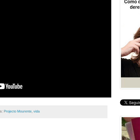
as:
Projecto Mourente
,
vida