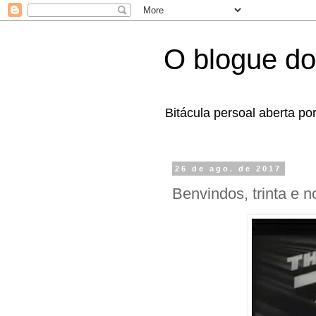
O blogue do
Bitácula persoal aberta po
26 de ago. de 2017
Benvindos, trinta e n