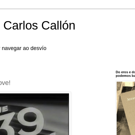
 Carlos Callón
r navegar ao desvío
Do eros e d
podemos bal
ove!