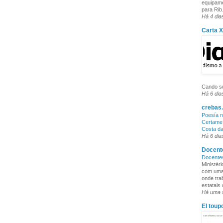
equipame
para Rib.
Há 4 dia
Carta 
Cando su
Há 6 dia
crebas.
Poesía n
Certame 
Costa d
Há 6 dia
Docente
Docente
Ministér
com uma 
onde tra
estatais
Há uma
El toup