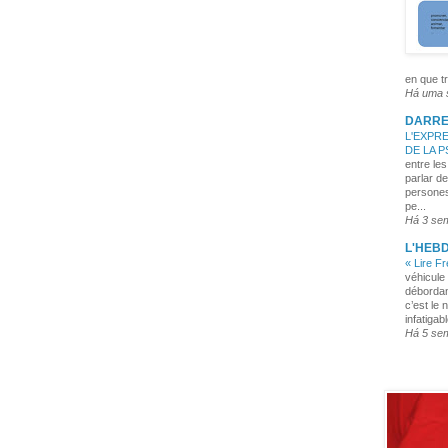
en que tr
Há uma
DARRE
L'EXPRE
DE LA 
entre les
parlar de
persones
pe...
Há 3 se
L'HEB
« Lire F
véhicule 
débordan
c’est le 
infatigabl
Há 5 se