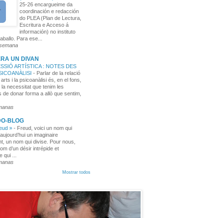
25-26 encargueime da
coordinación e redacción
do PLEA (Plan de Lectura,
Escritura e Acceso á
información) no instituto
aballo. Para ese...
 semana
RA UN DIVAN
SSIÓ ARTÍSTICA : NOTES DES
PSICOANÀLISI
-
Parlar de la relació
 arts i la psicoanàlisi és, en el fons,
 la necessitat que tenim les
 de donar forma a allò que sentim,
manas
DO-BLOG
reud »
-
Freud, voici un nom qui
aujourd’hui un imaginaire
t, un nom qui divise. Pour nous,
nom d’un désir intrépide et
e qui ...
manas
Mostrar todos