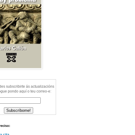
s subscribirte ás actualizacións
ogue pondo aquí o teu correo-e:
reciso:
a cita