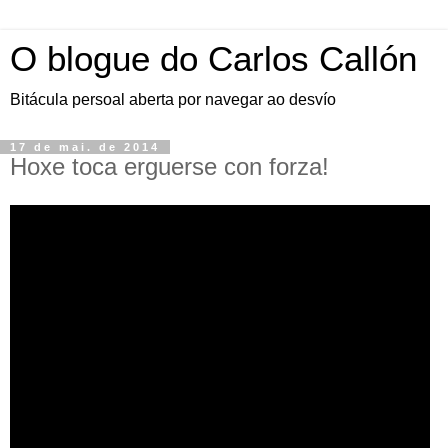
O blogue do Carlos Callón
Bitácula persoal aberta por navegar ao desvío
17 de mai. de 2014
Hoxe toca erguerse con forza!