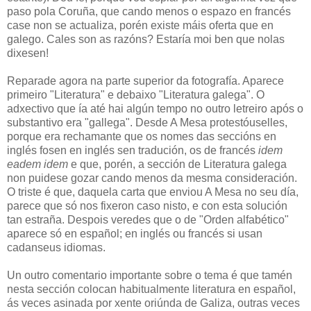
paso pola Coruña, que cando menos o espazo en francés
case non se actualiza, porén existe máis oferta que en
galego. Cales son as razóns? Estaría moi ben que nolas
dixesen!
Reparade agora na parte superior da fotografía. Aparece
primeiro "Literatura" e debaixo "Literatura galega". O
adxectivo que ía até hai algún tempo no outro letreiro após o
substantivo era "gallega". Desde A Mesa protestóuselles,
porque era rechamante que os nomes das seccións en
inglés fosen en inglés sen tradución, os de francés
idem
eadem idem
e que, porén, a sección de Literatura galega
non puidese gozar cando menos da mesma consideración.
O triste é que, daquela carta que enviou A Mesa no seu día,
parece que só nos fixeron caso nisto, e con esta solución
tan estraña. Despois veredes que o de "Orden alfabético"
aparece só en español; en inglés ou francés si usan
cadanseus idiomas.
Un outro comentario importante sobre o tema é que tamén
nesta sección colocan habitualmente literatura en español,
ás veces asinada por xente oriúnda de Galiza, outras veces