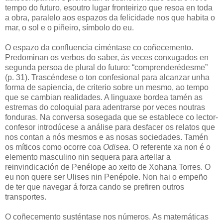
tempo do futuro, esoutro lugar fronteirizo que resoa en toda
a obra, paralelo aos espazos da felicidade nos que habita o
mar, o sol e o piñeiro, símbolo do eu.
O espazo da confluencia ciméntase co coñecemento.
Predominan os verbos do saber, ás veces conxugados en
segunda persoa de plural do futuro: “comprenderédesme”
(p. 31). Trascéndese o ton confesional para alcanzar unha
forma de sapiencia, de criterio sobre un mesmo, ao tempo
que se cambian realidades. A linguaxe bordea tamén as
estremas do coloquial para adentrarse por veces noutras
fonduras. Na conversa sosegada que se establece co lector-
confesor introdúcese a análise para desfacer os relatos que
nos contan a nós mesmos e as nosas sociedades. Tamén
os míticos como ocorre coa
Odisea
. O referente xa non é o
elemento masculino nin sequera para artellar a
reinvindicación de Penélope ao xeito de Xohana Torres. O
eu non quere ser Ulises nin Penépole. Non hai o empeño
de ter que navegar á forza cando se prefiren outros
transportes.
O coñecemento susténtase nos números. As matemáticas