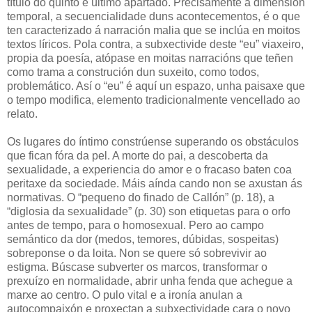
título do quinto e último apartado. Precisamente a dimensión
temporal, a secuencialidade duns acontecementos, é o que
ten caracterizado á narración malia que se inclúa en moitos
textos líricos. Pola contra, a subxectivide deste “eu” viaxeiro,
propia da poesía, atópase en moitas narracións que teñen
como trama a construción dun suxeito, como todos,
problemático. Así o “eu” é aquí un espazo, unha paisaxe que
o tempo modifica, elemento tradicionalmente vencellado ao
relato.
Os lugares do íntimo constrúense superando os obstáculos
que fican fóra da pel. A morte do pai, a descoberta da
sexualidade, a experiencia do amor e o fracaso baten coa
peritaxe da sociedade. Máis aínda cando non se axustan ás
normativas. O “pequeno do finado de Callón” (p. 18), a
“diglosia da sexualidade” (p. 30) son etiquetas para o orfo
antes de tempo, para o homosexual. Pero ao campo
semántico da dor (medos, temores, dúbidas, sospeitas)
sobreponse o da loita. Non se quere só sobrevivir ao
estigma. Búscase subverter os marcos, transformar o
prexuízo en normalidade, abrir unha fenda que achegue a
marxe ao centro. O pulo vital e a ironía anulan a
autocompaixón e proxectan a subxectividade cara o novo