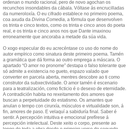
ordenan o mundo racional, pero de novo agochan os
recunchos insondables da cábala. Vóltase ás encrucilladas
da numeroloxía. O eu cifrado establece no primeiro poema,
coa axuda da
Divina Comedia
, a fórmula que desenvolven
os trinta e cinco textos, como os trinta e cinco anos do poeta
real, e os trinta e cinco anos nos que Dante imaxinou
erroneamente que ancoraba a metade da súa vida.
O xogo especular do eu acrecéntase co uso do nome do
autor empírico como sinatura deste primeiro poema. Tamén
a gramática que dá forma ao outro emprega a máscara. O
apartado “O amor no pronome” destapa o falso tolerante que
só admite a existencia no gueto, espazo valado que
converter en parcela aberta, mentres descobre ao ti como
construtor da subxectividade. O amor tamén é escenario
para a teatralización, como ficticio é o desexo de eternidade.
A contradición habita no rexeitamento dos amores que
buscan a perpetuidade do estatismo. Os amantes que
anulan o tempo con cirurxía, músculos e virtualidade son, á
fin, amores de paso. E velaquí a sabiduría final. Saber é
sentir. A percepción intuitiva e emocional prefírese á
percepción intelectual. Deste xeito o corpo, presente ao
longo de toda a obra desde o primeiro verso do segundo