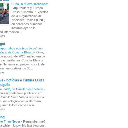
Cuba, la "Gaza silenciosa"
-
Afp, reuters y Europa
Press *Ginebra. *Expertos
de la Organización de
Naciones Unidas (ONU)
en derechos humanos
instaron ayer a la
d internacion...
oras
gal
aporroibos nos teus bicos”, un
alano de Concha Blanco
-
Onte,
de agosto de 2026, na lectura de
ue partillamos Concha Blanco,
e Nerium e eu propio no ciclo de
 conmemorativos do 30...
oras
e - notícias e cultura LGBT
tuguês
m Inútil”, de Camila Sosa Villada
-
ais recente livro publicado em
, Camila Sosa Villada regressa à
a sua relação com a literatura,
uanto leitora como escri...
oras
log
ate Than Never
-
Remember me?
 a while, I know. My last blog post