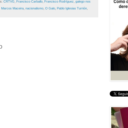
as:
CRTVG
,
Francisco Carballo
,
Francisco Rodríguez
,
galego nos
,
Marcos Maceira
,
nacionalismo
,
O Galo
,
Pablo Iglesias Turrión
,
o