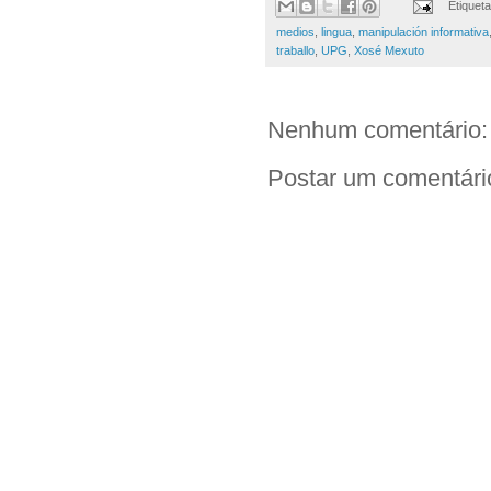
Etiquet
medios
,
lingua
,
manipulación informativa
traballo
,
UPG
,
Xosé Mexuto
Nenhum comentário:
Postar um comentári