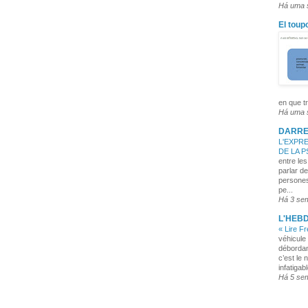
Há uma
El toup
en que tr
Há uma
DARRE
L'EXPRE
DE LA 
entre les
parlar de
persones
pe...
Há 3 se
L'HEB
« Lire F
véhicule 
débordan
c’est le 
infatigabl
Há 5 se