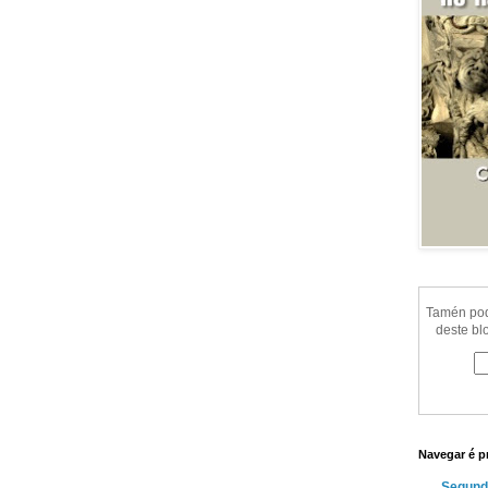
Tamén pode
deste bl
Navegar é p
Segund