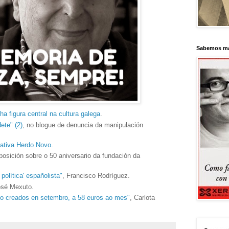
Sabemos má
ha figura central na cultura galega
.
ete" (2)
, no blogue de denuncia da manipulación
iativa Herdo Novo
.
posición sobre o 50 aniversario da fundación da
política' españolista"
, Francisco Rodríguez.
osé Mexuto.
lo creados en setembro, a 58 euros ao mes"
, Carlota