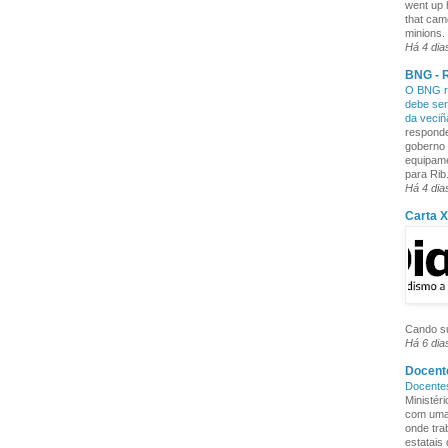
went up 
that cam
minions. 
Há 4 dia
BNG - R
O BNG re
debe ser
da veci
responde
goberno 
equipame
para Rib.
Há 4 dia
Carta 
Cando su
Há 6 dia
Docente
Docente
Ministér
com uma 
onde tra
estatais