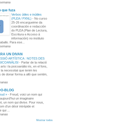
 semana
o que fuza
Verbos útiles e inútiles
(PLEA / PXNL)
-
No curso
25-26 encargueime da
coordinación e redacción
do PLEA (Plan de Lectura,
Escritura e Acceso á
información) no instituto
aballo. Para ese...
 semana
RA UN DIVAN
SSIÓ ARTÍSTICA : NOTES DES
PSICOANÀLISI
-
Parlar de la relació
 arts i la psicoanàlisi és, en el fons,
 la necessitat que tenim les
 de donar forma a allò que sentim,
manas
DO-BLOG
reud »
-
Freud, voici un nom qui
aujourd’hui un imaginaire
t, un nom qui divise. Pour nous,
nom d’un désir intrépide et
e qui ...
manas
Mostrar todos