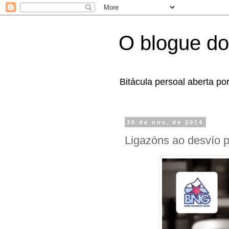
O blogue do
Bitácula persoal aberta po
30 de nov. de 2014
Ligazóns ao desvío p