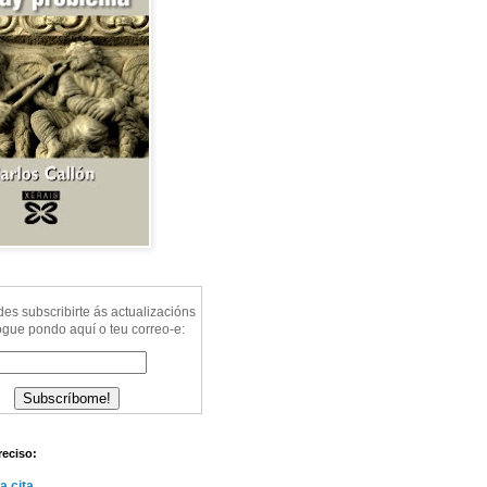
s subscribirte ás actualizacións
ogue pondo aquí o teu correo-e:
reciso:
a cita