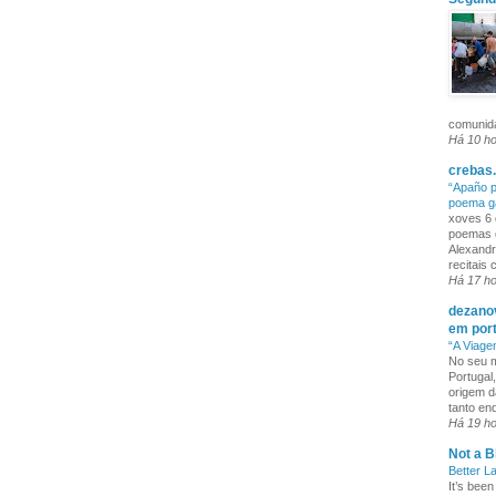
comunida
Há 10 h
crebas.
“Apaño p
poema g
xoves 6 
poemas q
Alexandr
recitais
Há 17 h
dezanov
em por
“A Viage
No seu m
Portugal
origem d
tanto enq
Há 19 h
Not a B
Better L
It’s been