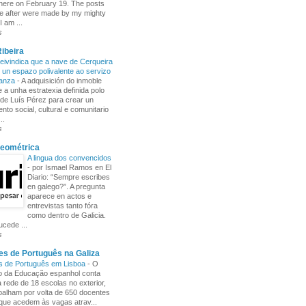
here on February 19. The posts
e after were made by my mighty
I am ...
s
ibeira
ivindica que a nave de Cerqueira
 un espazo polivalente ao servizo
ñanza
-
A adquisición do inmoble
 a unha estratexia definida polo
de Luís Pérez para crear un
nto social, cultural e comunitario
..
s
Xeométrica
A lingua dos convencidos
-
por Ismael Ramos en El
Diario: “Sempre escribes
en galego?”. A pregunta
aparece en actos e
entrevistas tanto fóra
como dentro de Galicia.
cede ...
s
s de Português na Galiza
s de Português em Lisboa
-
O
io da Educação espanhol conta
rede de 18 escolas no exterior,
balham por volta de 650 docentes
 que acedem às vagas atrav...