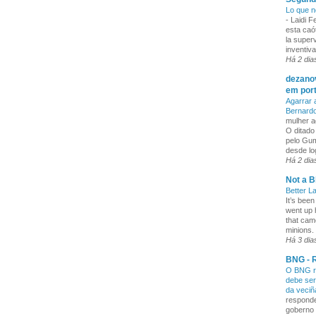
Lo que n
-
Laidi 
esta caó
la superv
inventiva
Há 2 dia
dezanov
em por
Agarrar 
Bernard
mulher a
O ditado
pelo Gum
desde lo
Há 2 dia
Not a B
Better L
It’s been
went up 
that cam
minions. 
Há 3 dia
BNG - R
O BNG re
debe ser
da veci
responde
goberno 