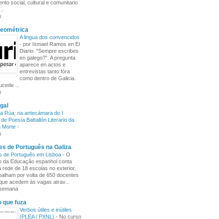
nto social, cultural e comunitario
..
s
Xeométrica
A lingua dos convencidos
-
por Ismael Ramos en El
Diario: “Sempre escribes
en galego?”. A pregunta
aparece en actos e
entrevistas tanto fóra
como dentro de Galicia.
cede ...
s
gal
a Rúa, na antecámara do I
de Poesía Battallón Literario da
a Morte
-
s
s de Português na Galiza
s de Português em Lisboa
-
O
io da Educação espanhol conta
rede de 18 escolas no exterior,
balham por volta de 650 docentes
 que acedem às vagas atrav...
 semana
o que fuza
Verbos útiles e inútiles
(PLEA / PXNL)
-
No curso