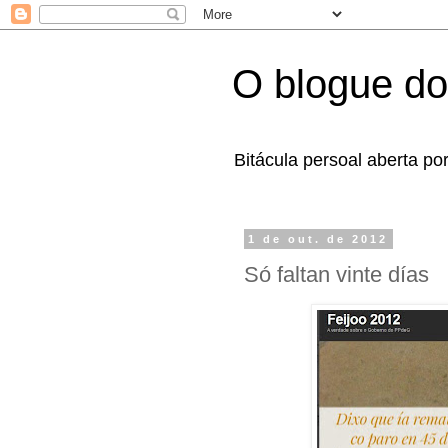
O blogue do
Bitácula persoal aberta po
1 de out. de 2012
Só faltan vinte días