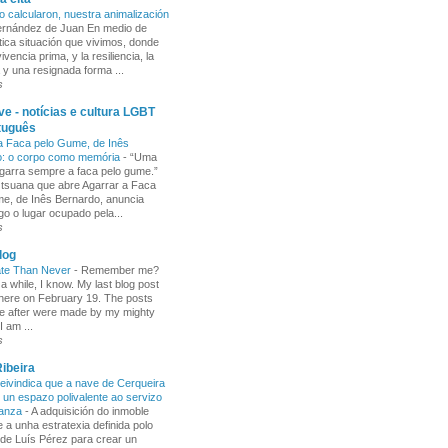
o calcularon, nuestra animalización
Fernández de Juan En medio de
tica situación que vivimos, donde
ivencia prima, y la resiliencia, la
 y una resignada forma ...
s
e - notícias e cultura LGBT
tuguês
a Faca pelo Gume, de Inês
o: o corpo como memória
-
“Uma
garra sempre a faca pelo gume.”
 tsuana que abre Agarrar a Faca
e, de Inês Bernardo, anuncia
go o lugar ocupado pela...
s
log
ate Than Never
-
Remember me?
 a while, I know. My last blog post
here on February 19. The posts
e after were made by my mighty
I am ...
s
ibeira
ivindica que a nave de Cerqueira
 un espazo polivalente ao servizo
ñanza
-
A adquisición do inmoble
 a unha estratexia definida polo
de Luís Pérez para crear un