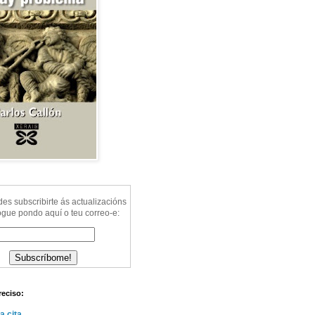
s subscribirte ás actualizacións
ogue pondo aquí o teu correo-e:
reciso:
a cita