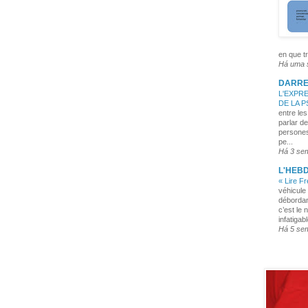
en que tr
Há uma
DARRE
L'EXPRE
DE LA 
entre les
parlar de
persones
pe...
Há 3 se
L'HEB
« Lire F
véhicule 
débordan
c’est le 
infatigabl
Há 5 se