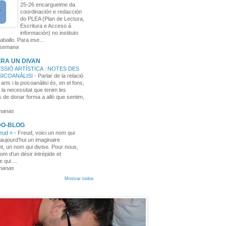
25-26 encargueime da
coordinación e redacción
do PLEA (Plan de Lectura,
Escritura e Acceso á
información) no instituto
aballo. Para ese...
 semana
RA UN DIVAN
SSIÓ ARTÍSTICA : NOTES DES
PSICOANÀLISI
-
Parlar de la relació
 arts i la psicoanàlisi és, en el fons,
 la necessitat que tenim les
 de donar forma a allò que sentim,
manas
DO-BLOG
reud »
-
Freud, voici un nom qui
aujourd’hui un imaginaire
t, un nom qui divise. Pour nous,
nom d’un désir intrépide et
e qui ...
manas
Mostrar todos