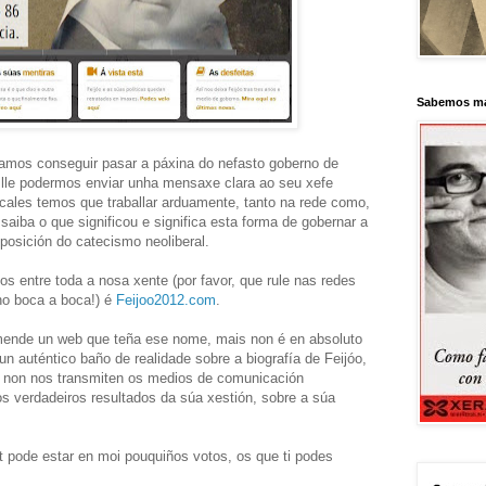
Sabemos má
damos conseguir pasar a páxina do nefasto goberno de
 lle podermos enviar unha mensaxe clara ao seu xefe
cales temos que traballar arduamente, tanto na rede como,
saiba o que significou e significa esta forma de gobernar a
posición do catecismo neoliberal.
 entre toda a nosa xente (por favor, que rule nas redes
 no boca a boca!) é
Feijoo2012.com
.
mende un web que teña ese nome, mais non é en absoluto
n auténtico baño de realidade sobre a biografía de Feijóo,
e non nos transmiten os medios de comunicación
s verdadeiros resultados da súa xestión, sobre a súa
nt pode estar en moi pouquiños votos, os que ti podes