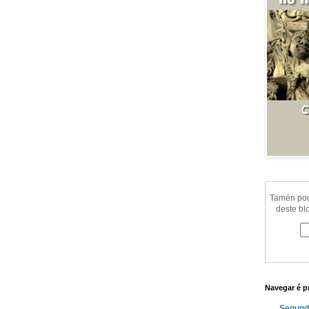
Tamén pode
deste bl
Navegar é p
Segund