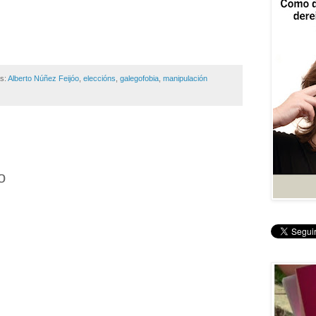
as:
Alberto Núñez Feijóo
,
eleccións
,
galegofobia
,
manipulación
o