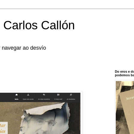
 Carlos Callón
r navegar ao desvío
Do eros e d
podemos bal