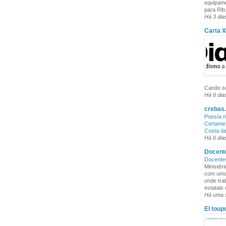
equipame
para Rib.
Há 3 dia
Carta 
Cando su
Há 6 dia
crebas.
Poesía n
Certame 
Costa d
Há 6 dia
Docente
Docente
Ministér
com uma 
onde tra
estatais
Há uma
El toup