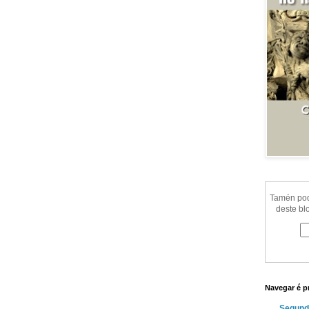
Tamén pode
deste bl
Navegar é p
Segund