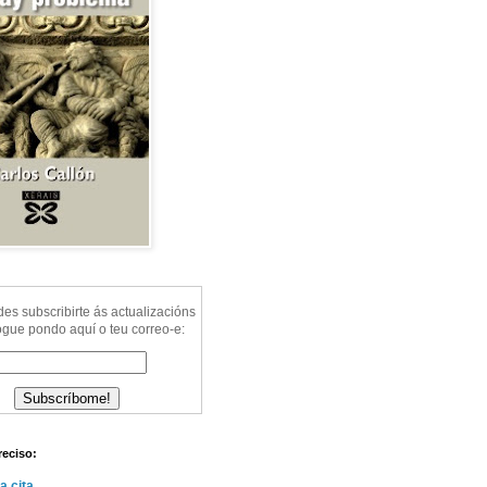
s subscribirte ás actualizacións
ogue pondo aquí o teu correo-e:
reciso:
a cita