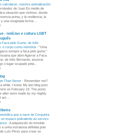
o calcularon, nuestra animalización
Fernández de Juan En medio de
tica situación que vivimos, donde
ivencia prima, y la resiliencia, la
 y una resignada forma ...
s
e - notícias e cultura LGBT
tuguês
a Faca pelo Gume, de Inês
o: o corpo como memória
-
“Uma
garra sempre a faca pelo gume.”
 tsuana que abre Agarrar a Faca
e, de Inês Bernardo, anuncia
go o lugar ocupado pela...
s
log
ate Than Never
-
Remember me?
 a while, I know. My last blog post
here on February 19. The posts
e after were made by my mighty
I am ...
s
ibeira
ivindica que a nave de Cerqueira
 un espazo polivalente ao servizo
ñanza
-
A adquisición do inmoble
 a unha estratexia definida polo
de Luís Pérez para crear un