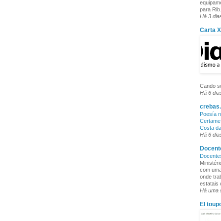
equipame
para Rib.
Há 3 dia
Carta 
Cando su
Há 6 dia
crebas.
Poesía n
Certame 
Costa d
Há 6 dia
Docente
Docente
Ministér
com uma 
onde tra
estatais
Há uma
El toup