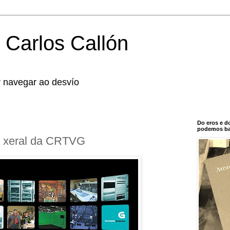
 Carlos Callón
r navegar ao desvío
Do eros e d
podemos bal
or xeral da CRTVG