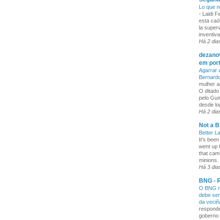
Lo que n
-
Laidi 
esta caó
la superv
inventiva
Há 2 dia
dezanov
em por
Agarrar 
Bernard
mulher a
O ditado
pelo Gum
desde lo
Há 2 dia
Not a B
Better L
It’s been
went up 
that cam
minions. 
Há 3 dia
BNG - R
O BNG re
debe ser
da veci
responde
goberno 