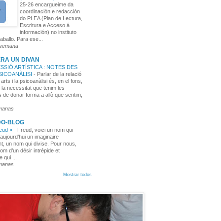
25-26 encargueime da
coordinación e redacción
do PLEA (Plan de Lectura,
Escritura e Acceso á
información) no instituto
aballo. Para ese...
 semana
RA UN DIVAN
SSIÓ ARTÍSTICA : NOTES DES
PSICOANÀLISI
-
Parlar de la relació
 arts i la psicoanàlisi és, en el fons,
 la necessitat que tenim les
 de donar forma a allò que sentim,
manas
DO-BLOG
reud »
-
Freud, voici un nom qui
aujourd’hui un imaginaire
t, un nom qui divise. Pour nous,
nom d’un désir intrépide et
e qui ...
manas
Mostrar todos