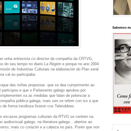
Sabemos má
ei unha entrevista co director da compañía da CRTVG,
oo do seu tempo no diario
La Región
e porque no ano 2004
isión de Industrias Culturais na elaboración do Plan xeral
na cal eu participaba.
bloque das miñas propostas: que se dea cumprimento ao
el participou e que o Parlamento galego aprobou por
implementen xa as medidas que falan de potenciar a
compañía pública galega, mais sen se referir con iso a que
o de forma insidiosa fixeron cos Teletubbies.
 os escasos programas culturais da RTVG se centren na
o audiovisual galego, na literatura galega... abertos ao
iverso, mais co corazón e a cabeza no país. Porén que non