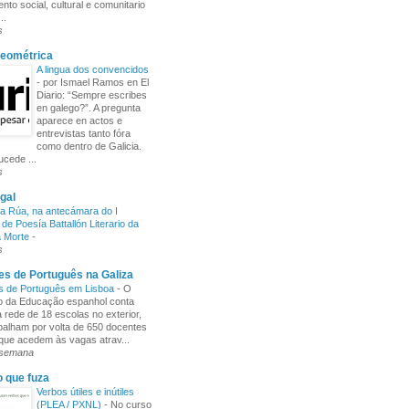
nto social, cultural e comunitario
..
s
Xeométrica
A lingua dos convencidos
-
por Ismael Ramos en El
Diario: “Sempre escribes
en galego?”. A pregunta
aparece en actos e
entrevistas tanto fóra
como dentro de Galicia.
cede ...
s
gal
a Rúa, na antecámara do I
de Poesía Battallón Literario da
a Morte
-
s
s de Português na Galiza
s de Português em Lisboa
-
O
io da Educação espanhol conta
rede de 18 escolas no exterior,
balham por volta de 650 docentes
 que acedem às vagas atrav...
 semana
o que fuza
Verbos útiles e inútiles
(PLEA / PXNL)
-
No curso