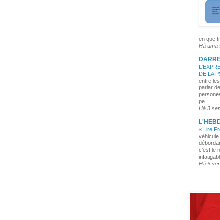
en que tr
Há uma
DARRE
L'EXPRE
DE LA 
entre les
parlar de
persones
pe...
Há 3 se
L'HEB
« Lire F
véhicule 
débordan
c’est le 
infatigabl
Há 5 se