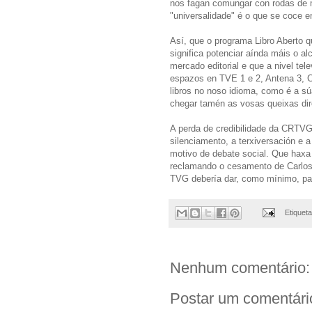
nos fagan comungar con rodas de m
"universalidade" é o que se coce en
Así, que o programa Libro Aberto q
significa potenciar aínda máis o a
mercado editorial e que a nivel tel
espazos en TVE 1 e 2, Antena 3, C
libros no noso idioma, como é a sú
chegar tamén as vosas queixas di
A perda de credibilidade da CRTVG
silenciamento, a terxiversación e 
motivo de debate social. Que hax
reclamando o cesamento de Carlos 
TVG debería dar, como mínimo, par
Etiquet
Nenhum comentário:
Postar um comentári