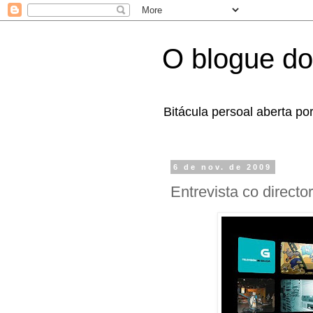
O blogue do
Bitácula persoal aberta po
6 de nov. de 2009
Entrevista co direct