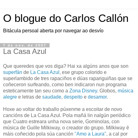
O blogue do Carlos Callón
Bitácula persoal aberta por navegar ao desvío
7 de nov. de 2007
La Casa Azul
Que queredes que vos diga? Hai xa algúns anos que son
superfán
de
La Casa Azul
, ese grupo colorido e
superlambido de tres rapaciños e dúas rapariguiñas que se
coñeceron surfeando, como ben indicaron nun programa
esteticamente tan seu como a
Zona Disney
. Globos,
música
alegre
e letras de
saudade
,
despeito
e
desamor
.
Hoxe ao voltar do traballo púxenme a escoitar de novo
cancións de La Casa Azul. Pola mañá lin nalgún periódico
que Cuatro estreara unha nova serie, Gominolas, con
música de Guille Milkiway, o creador do grupo. Milkiway é
máis coñecido pola súa canción
"Amo a Laura"
, a cal por