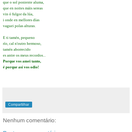
que o sol poniente aluma,
que en noites máis sereas
vin ó fulgor da lúa,
i onde en mellores días
vaguei polas alturas.
E ti tamén, pequeno
río, cal n'outro hermoso,
tamén aborrecido
es antre os meus recordos...
Porque vos amei tanto,
é porque así vos odio!
Compartilhar
Nenhum comentário: