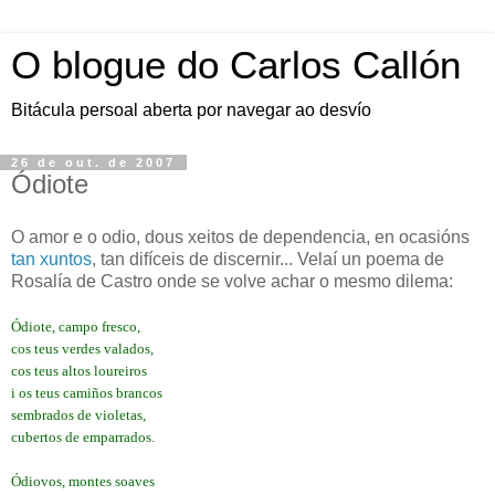
O blogue do Carlos Callón
Bitácula persoal aberta por navegar ao desvío
26 de out. de 2007
Ódiote
O amor e o odio, dous xeitos de dependencia, en ocasións
tan xuntos
, tan difíceis de discernir... Velaí un poema de
Rosalía de Castro onde se volve achar o mesmo dilema:
Ódiote, campo fresco,
cos teus verdes valados,
cos teus altos loureiros
i os teus camiños brancos
sembrados de violetas,
cubertos de emparrados.
Ódiovos, montes soaves