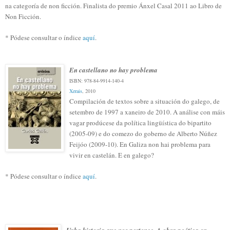
na categoría de non ficción. Finalista do premio Ánxel Casal 2011 ao Libro de
Non Ficción.
* Pódese consultar o índice
aquí
.
En castellano no hay problema
ISBN:
978-84-9914-140-4
Xerais
, 2010
Compilación de textos sobre a situación do galego, de
setembro de 1997 a xaneiro de 2010. A análise con máis
vagar prodúcese da política lingüística do bipartito
(2005-09) e do comezo do goberno de Alberto Núñez
Feijóo (2009-10). En Galiza non hai problema para
vivir en castelán. E en galego?
* Pódese consultar o índice
aquí
.
Unha historia que nos pertence. A obra poética en