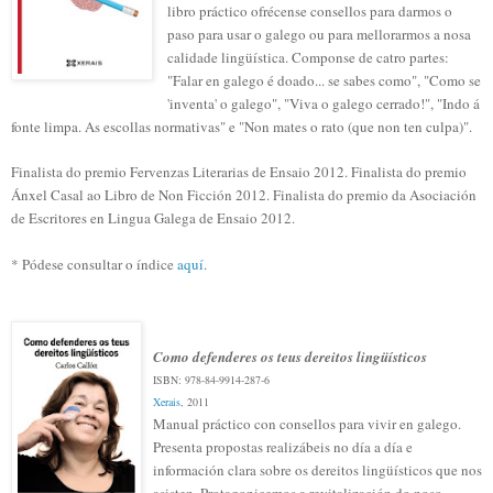
libro práctico ofrécense consellos para darmos o
paso para usar o galego ou para mellorarmos a nosa
calidade lingüística. Componse de catro partes:
"Falar en galego é doado... se sabes como", "Como se
'inventa' o galego", "Viva o galego cerrado!", "Indo á
fonte limpa. As escollas normativas" e "Non mates o rato (que non ten culpa)".
Finalista do premio Fervenzas Literarias de Ensaio 2012. Finalista do premio
Ánxel Casal ao Libro de Non Ficción 2012. Finalista do premio da Asociación
de Escritores en Lingua Galega de Ensaio 2012.
* Pódese consultar o índice
aquí
.
Como defenderes os teus dereitos lingüísticos
ISBN: 978-84-9914-287-6
Xerais
, 2011
Manual práctico con consellos para vivir en galego.
Presenta propostas realizábeis no día a día e
información clara sobre os dereitos lingüísticos que nos
asisten. Protagonicemos a revitalización do noso