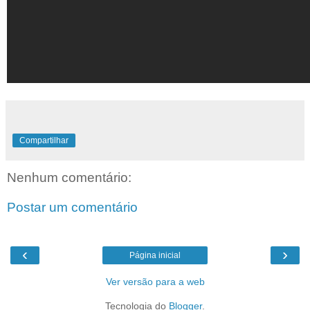
Compartilhar
Nenhum comentário:
Postar um comentário
‹
›
Página inicial
Ver versão para a web
Tecnologia do
Blogger
.