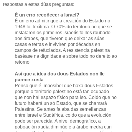
respostas a estas dúas preguntas:
É un erro recoñecer a Israel?
É un erro admitir que a creación do Estado no
1948 foi lexítima. O 70% do territorio no que se
instalaron os primeiros israelís foilles roubado
aos árabes, que tiveron que deixar as súas
casas e terras e ir viviren por décadas en
campos de refuxiados. A resistencia palestina
baséase na dignidade e sobre todo no dereito ao
retorno.
Así que a idea dos dous Estados non lle
parece xusta.
Penso que é imposíbel que haxa dous Estados
porque o territorio palestino está tan ocupado
que non hai espazo físico para iso. Coido que no
futuro haberá un só Estado, que se chamará
Palestina. Se antes falaba das semellanzas
entre Israel e Sudáfrica, coido que a evolución
pode ser parecida. A nivel demográfico, a
poboación xudía diminúe e a árabe medra cun