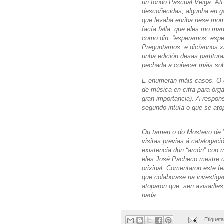
un fondo Pascual Veiga. Al
descoñecidas, algunha en gal
que levaba enriba nese mom
facía falla, que eles mo man
como din, “esperamos, esp
Preguntamos, e dicíannos xa
unha edición desas partitura
pechada a coñecer máis sobr
E enumeran máis casos. O d
de música en cifra para órg
gran importancia). A respons
segundo intuía o que se ato
Ou tamen o do Mosteiro de V
visitas previas á catalogac
existencia dun “arcón” con
eles José Pacheco mestre 
orixinal. Comentaron este fe
que colaborase na investigac
atoparon que, sen avisarlles,
nada.
Etiquet