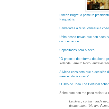
Dinesh Bugra: o primeiro presiden
Psiquiatría
.
Candidatas a Miss Venezuela cosen
Unha desas novas que non saen na
comunicación
.
Capacitados para o sexo
.
"O proceso de reforma do aborto p
Yolanda Ferreiro Novo, entrevistad
A Mesa considera que a decisión d
mesquindade infinita"
.
O libro de João I de Portugal achad
Sobre este non me podo resistir a e
Lembran, cunha mirada de pa
destes anos. “No ano Pascu