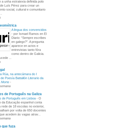
 a unha estratexia definida polo
de Luís Pérez para crear un
nto social, cultural e comunitario
..
s
Xeométrica
A lingua dos convencidos
-
por Ismael Ramos en El
Diario: “Sempre escribes
en galego?”. A pregunta
aparece en actos e
entrevistas tanto fóra
como dentro de Galicia.
cede ...
s
gal
a Rúa, na antecámara do I
de Poesía Battallón Literario da
a Morte
-
 semana
s de Português na Galiza
s de Português em Lisboa
-
O
io da Educação espanhol conta
rede de 18 escolas no exterior,
balham por volta de 650 docentes
 que acedem às vagas atrav...
 semana
o que fuza