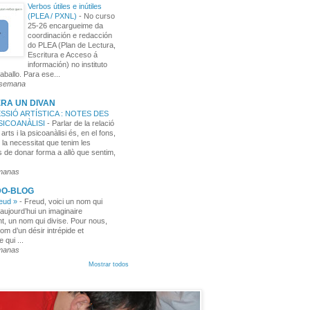
Verbos útiles e inútiles
(PLEA / PXNL)
-
No curso
25-26 encargueime da
coordinación e redacción
do PLEA (Plan de Lectura,
Escritura e Acceso á
información) no instituto
aballo. Para ese...
 semana
RA UN DIVAN
SSIÓ ARTÍSTICA : NOTES DES
PSICOANÀLISI
-
Parlar de la relació
 arts i la psicoanàlisi és, en el fons,
 la necessitat que tenim les
 de donar forma a allò que sentim,
manas
DO-BLOG
reud »
-
Freud, voici un nom qui
aujourd’hui un imaginaire
t, un nom qui divise. Pour nous,
nom d’un désir intrépide et
e qui ...
manas
Mostrar todos