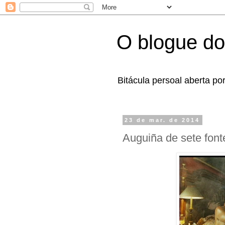
O blogue do
Bitácula persoal aberta po
23 de mar. de 2014
Auguiña de sete font