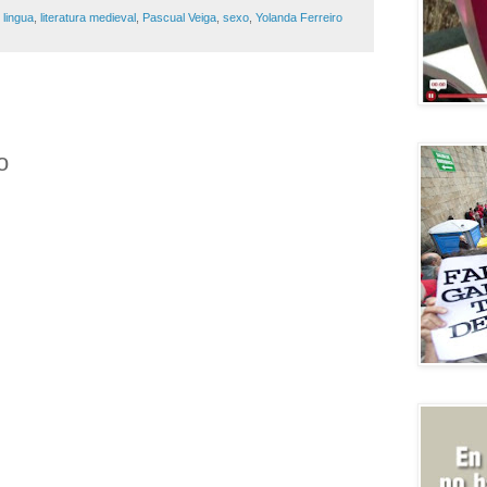
,
lingua
,
literatura medieval
,
Pascual Veiga
,
sexo
,
Yolanda Ferreiro
o