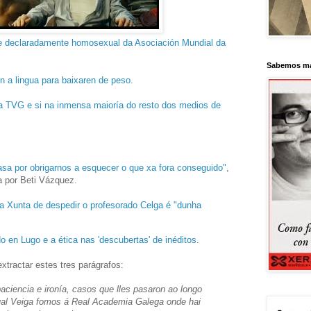
te declaradamente homosexual da Asociación Mundial da
Sabemos má
 a lingua para baixaren de peso
.
 TVG e si na inmensa maioría do resto dos medios de
asa por obrigarnos a esquecer o que xa fora conseguido"
,
a por Beti Vázquez.
a Xunta de despedir o profesorado Celga é "dunha
o en Lugo e a ética nas 'descubertas' de inéditos
.
xtractar estes tres parágrafos:
ciencia e ironía, casos que lles pasaron ao longo
al Veiga fomos á Real Academia Galega onde hai