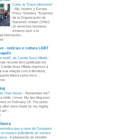
Cuba, la "Gaza silenciosa"
-
Afp, reuters y Europa
Press *Ginebra. *Expertos
de la Organización de
Naciones Unidas (ONU)
en derechos humanos
instaron ayer a la
d internacion...
ras
e - notícias e cultura LGBT
tuguês
m Inútil”, de Camila Sosa Villada
-
ais recente livro publicado em
, Camila Sosa Villada regressa à
a sua relação com a literatura,
uanto leitora como escri...
ras
log
ate Than Never
-
Remember me?
 a while, I know. My last blog post
here on February 19. The posts
e after were made by my mighty
I am ...
s
ibeira
ivindica que a nave de Cerqueira
 un espazo polivalente ao servizo
ñanza
-
A adquisición do inmoble