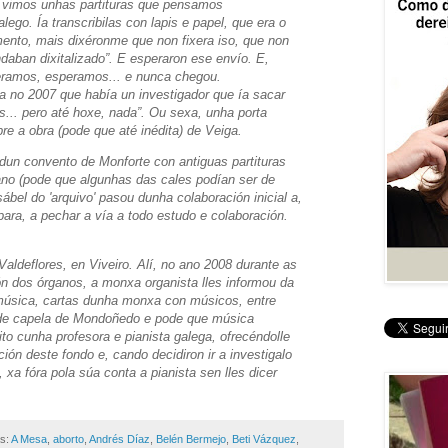
í vimos unhas partituras que pensamos
ego. Ía transcribilas con lapis e papel, que era o
ento, mais dixéronme que non fixera iso, que non
daban dixitalizado”. E esperaron ese envío. E,
eramos, esperamos... e nunca chegou.
 no 2007 que había un investigador que ía sacar
s... pero até hoxe, nada”. Ou sexa, unha porta
e a obra (pode que até inédita) de Veiga.
un convento de Monforte con antiguas partituras
ano (pode que algunhas das cales podían ser de
ábel do 'arquivo' pasou dunha colaboración inicial a,
para, a pechar a vía a todo estudo e colaboración.
aldeflores, en Viveiro. Alí, no ano 2008 durante as
ión dos órganos, a monxa organista lles informou da
 música, cartas dunha monxa con músicos, entre
de capela de Mondoñedo e pode que música
ito cunha profesora e pianista galega, ofrecéndolle
ión deste fondo e, cando decidiron ir a investigalo
 xa fóra pola súa conta a pianista sen lles dicer
as:
A Mesa
,
aborto
,
Andrés Díaz
,
Belén Bermejo
,
Beti Vázquez
,