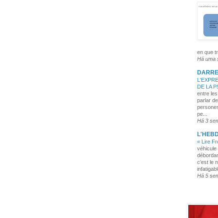
en que tr
Há uma
DARRE
L'EXPRE
DE LA 
entre les
parlar de
persones
pe...
Há 3 se
L'HEB
« Lire F
véhicule 
débordan
c’est le 
infatigabl
Há 5 se