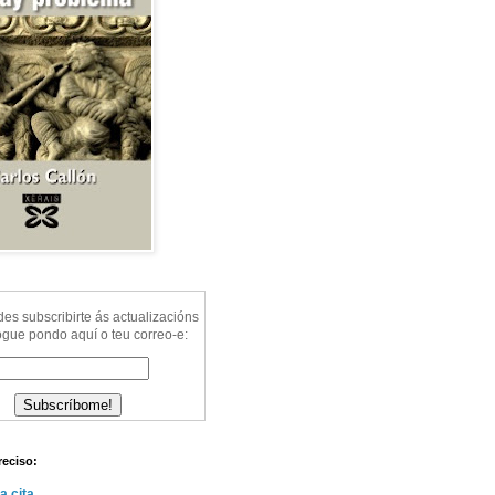
s subscribirte ás actualizacións
ogue pondo aquí o teu correo-e:
reciso:
a cita