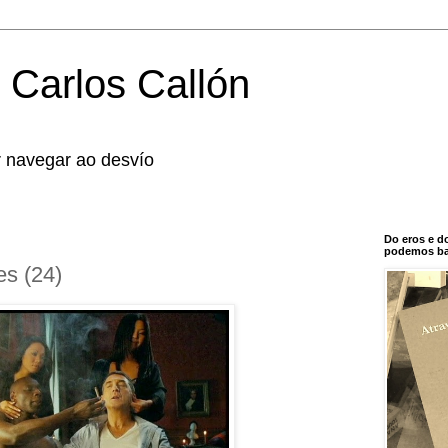
 Carlos Callón
r navegar ao desvío
Do eros e d
podemos bal
es (24)