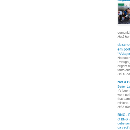
comunida
Há 2 ho
dezanov
em por
“A Viage
No seu m
Portugal
origem d
tanto enq
Há 11 ho
Not a B
Better L
It’s been
went up 
that cam
minions. 
Há 3 dia
BNG - R
O BNG re
debe ser
da veci