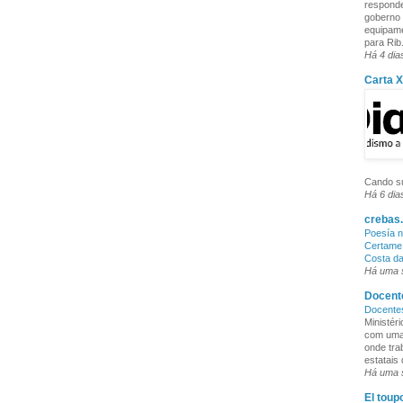
responde
goberno 
equipame
para Rib.
Há 4 dia
Carta 
Cando su
Há 6 dia
crebas.
Poesía n
Certame 
Costa d
Há uma
Docente
Docente
Ministér
com uma 
onde tra
estatais
Há uma
El toup