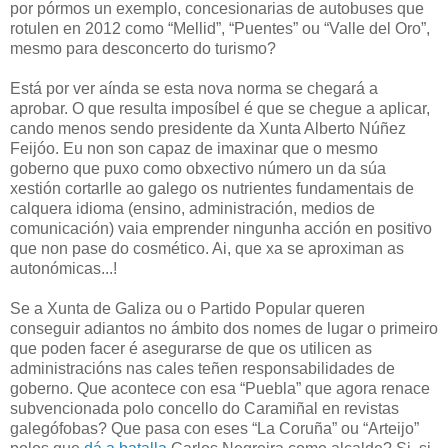
por pórmos un exemplo, concesionarias de autobuses que
rotulen en 2012 como “Mellid”, “Puentes” ou “Valle del Oro”,
mesmo para desconcerto do turismo?
Está por ver aínda se esta nova norma se chegará a
aprobar. O que resulta imposíbel é que se chegue a aplicar,
cando menos sendo presidente da Xunta Alberto Núñez
Feijóo. Eu non son capaz de imaxinar que o mesmo
goberno que puxo como obxectivo número un da súa
xestión cortarlle ao galego os nutrientes fundamentais de
calquera idioma (ensino, administración, medios de
comunicación) vaia emprender ningunha acción en positivo
que non pase do cosmético. Ai, que xa se aproximan as
autonómicas...!
Se a Xunta de Galiza ou o Partido Popular queren
conseguir adiantos no ámbito dos nomes de lugar o primeiro
que poden facer é asegurarse de que os utilicen as
administracións nas cales teñen responsabilidades de
goberno. Que acontece con esa “Puebla” que agora renace
subvencionada polo concello do Caramiñal en revistas
galegófobas? Que pasa con eses “La Coruña” ou “Arteijo”