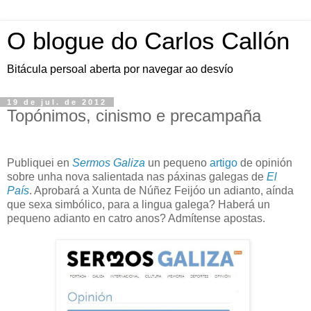
O blogue do Carlos Callón
Bitácula persoal aberta por navegar ao desvío
19 de jul. de 2012
Topónimos, cinismo e precampaña
Publiquei en
Sermos Galiza
un pequeno
artigo
de opinión
sobre unha nova salientada nas páxinas galegas de
El
País
. Aprobará a Xunta de Núñez Feijóo un adianto, aínda
que sexa simbólico, para a lingua galega? Haberá un
pequeno adianto en catro anos? Admítense apostas.