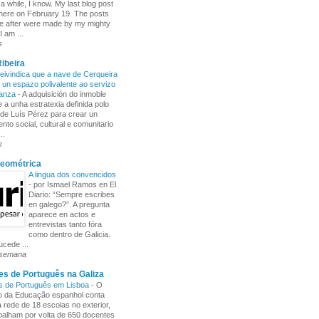
 a while, I know. My last blog post
here on February 19. The posts
e after were made by my mighty
I am ...
s
ibeira
ivindica que a nave de Cerqueira
 un espazo polivalente ao servizo
ñanza
-
A adquisición do inmoble
 a unha estratexia definida polo
de Luís Pérez para crear un
nto social, cultural e comunitario
..
s
Xeométrica
A lingua dos convencidos
-
por Ismael Ramos en El
Diario: “Sempre escribes
en galego?”. A pregunta
aparece en actos e
entrevistas tanto fóra
como dentro de Galicia.
cede ...
 semana
s de Português na Galiza
s de Português em Lisboa
-
O
io da Educação espanhol conta
rede de 18 escolas no exterior,
balham por volta de 650 docentes