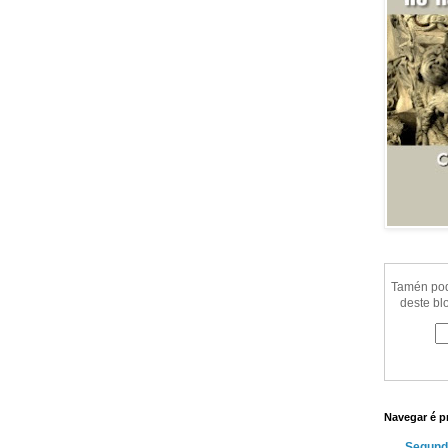
Tamén pode
deste bl
Navegar é p
Segund