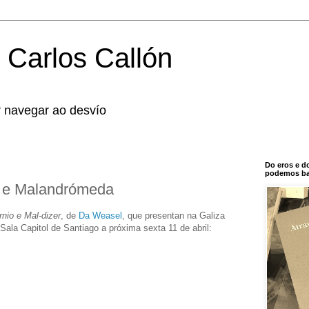
 Carlos Callón
r navegar ao desvío
Do eros e d
podemos bal
 e Malandrómeda
nio e Mal-dizer
, de
Da Weasel
, que presentan na Galiza
ala Capitol de Santiago a próxima sexta 11 de abril: