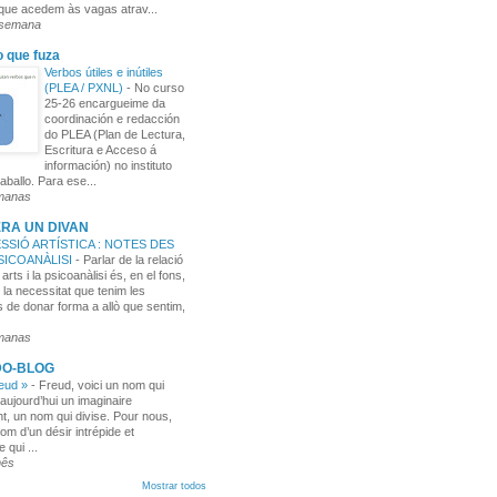
 que acedem às vagas atrav...
 semana
o que fuza
Verbos útiles e inútiles
(PLEA / PXNL)
-
No curso
25-26 encargueime da
coordinación e redacción
do PLEA (Plan de Lectura,
Escritura e Acceso á
información) no instituto
aballo. Para ese...
manas
RA UN DIVAN
SSIÓ ARTÍSTICA : NOTES DES
PSICOANÀLISI
-
Parlar de la relació
 arts i la psicoanàlisi és, en el fons,
 la necessitat que tenim les
 de donar forma a allò que sentim,
manas
DO-BLOG
reud »
-
Freud, voici un nom qui
aujourd’hui un imaginaire
t, un nom qui divise. Pour nous,
nom d’un désir intrépide et
e qui ...
mês
Mostrar todos