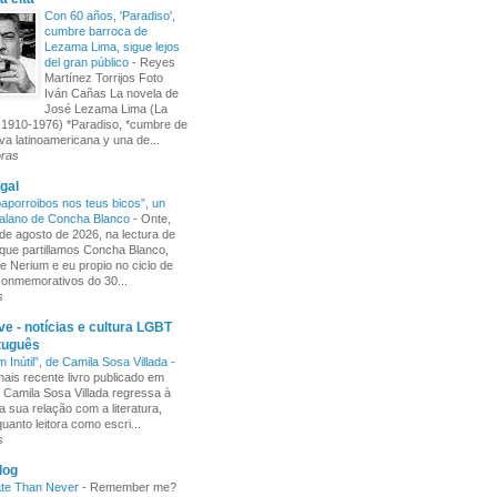
Con 60 años, 'Paradiso',
cumbre barroca de
Lezama Lima, sigue lejos
del gran público
-
Reyes
Martínez Torrijos Foto
Iván Cañas La novela de
José Lezama Lima (La
1910-1976) *Paradiso, *cumbre de
iva latinoamericana y una de...
oras
gal
aporroibos nos teus bicos”, un
alano de Concha Blanco
-
Onte,
de agosto de 2026, na lectura de
ue partillamos Concha Blanco,
e Nerium e eu propio no ciclo de
 conmemorativos do 30...
s
e - notícias e cultura LGBT
tuguês
m Inútil”, de Camila Sosa Villada
-
ais recente livro publicado em
, Camila Sosa Villada regressa à
a sua relação com a literatura,
uanto leitora como escri...
s
log
ate Than Never
-
Remember me?