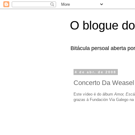
O blogue do
Bitácula persoal aberta po
4 de abr. de 2008
Concerto Da Weasel
Este vídeo é do álbum
Amor, Escár
grazas á Fundación Via Galego na S