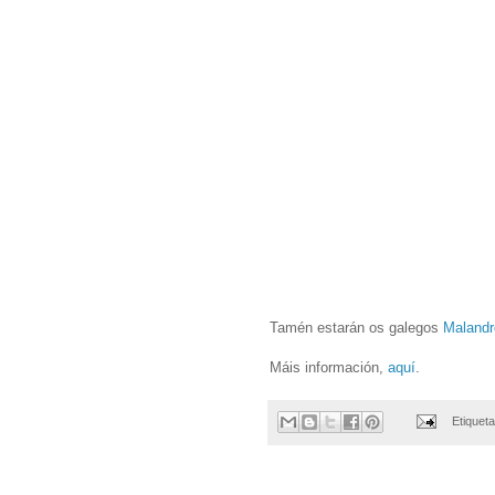
Tamén estarán os galegos
Maland
Máis información,
aquí
.
Etiquet