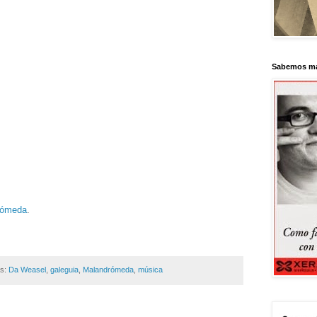
Sabemos má
rómeda
.
as:
Da Weasel
,
galeguia
,
Malandrómeda
,
música