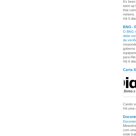
It’s been
went up 
that cam
minions. 
Há 5 dia
BNG - R
O BNG re
debe ser
da veci
responde
goberno 
equipame
para Rib.
Há 6 dia
Carta 
Cando su
Há uma
Docente
Docente
Ministér
com uma 
onde tra