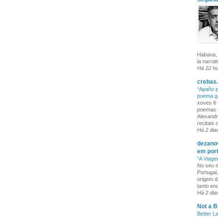
Habana, 
la narrat
Há 22 h
crebas.
“Apaño p
poema g
xoves 6 
poemas q
Alexandr
recitais
Há 2 dia
dezanov
em por
“A Viage
No seu m
Portugal
origem d
tanto enq
Há 2 dia
Not a B
Better L