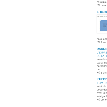
estatais
Há uma
El toup
en que tr
Há 2 se
DARRE
L'EXPRE
DE LA 
entre les
parlar de
persones
pe...
Há 3 se
L'HEB
« Lire F
véhicule 
débordan
c’est le 
infatigabl
Há um 