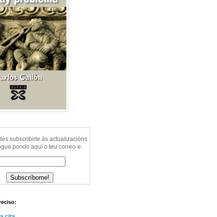
s subscribirte ás actualizacións
ogue pondo aquí o teu correo-e:
reciso:
a cita