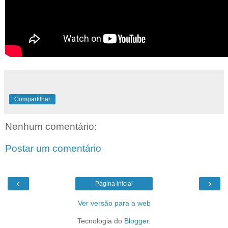
Compartilhar
Nenhum comentário:
Postar um comentário
‹
›
Página inicial
Ver versão para a web
Tecnologia do
Blogger
.