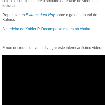
coloco o seu libro sobre a soidade na listaxe de vindeiras
lecturas.
Reportaxe en
Extremadura Hoy
sobre o galego do Val de
Xálima.
A cerdeira de Xabier P. Docampo xa medra na chaira
.
E non deixedes de ver e divulgar este interesantísimo vídeo: