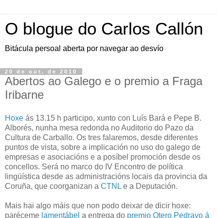
O blogue do Carlos Callón
Bitácula persoal aberta por navegar ao desvío
20 de out. de 2010
Abertos ao Galego e o premio a Fraga
Iribarne
Hoxe
ás 13.15 h participo, xunto con Luís Bará e Pepe B.
Alborés, nunha mesa redonda no Auditorio do Pazo da
Cultura de Carballo. Os tres falaremos, desde diferentes
puntos de vista, sobre a implicación no uso do galego de
empresas e asociacións e a posíbel promoción desde os
concellos. Será no marco do IV Encontro de política
lingüística desde as administracións locais da provincia da
Coruña, que coorganizan a
CTNL
e a Deputación.
Mais hai algo máis que non podo deixar de dicir hoxe:
paréceme
lamentábel
a entrega do
premio Otero Pedrayo á