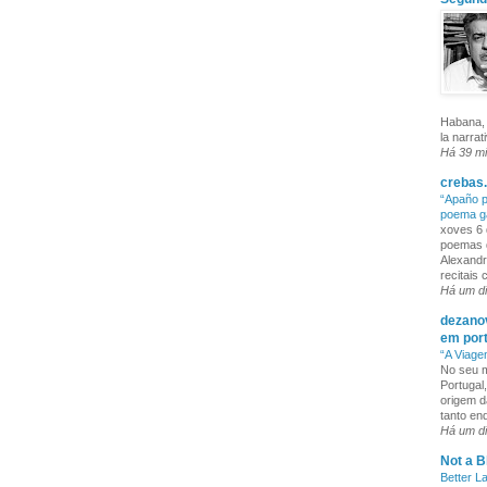
Habana, 
la narrat
Há 39 m
crebas.
“Apaño p
poema g
xoves 6 
poemas q
Alexandr
recitais
Há um d
dezanov
em por
“A Viage
No seu m
Portugal
origem d
tanto enq
Há um d
Not a B
Better L