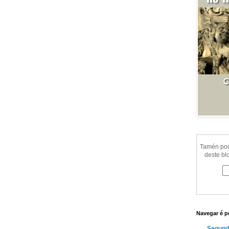
Tamén pode
deste bl
Navegar é p
Segund