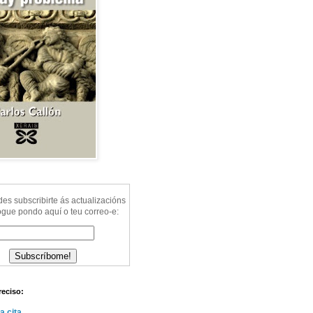
s subscribirte ás actualizacións
ogue pondo aquí o teu correo-e:
reciso:
a cita