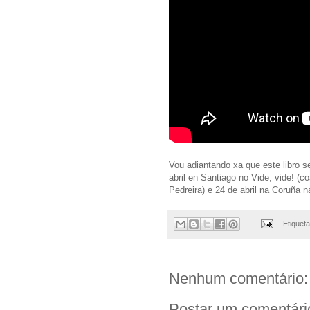
Vou adiantando xa que este libro se
abril en Santiago no Vide, vide! (c
Pedreira) e 24 de abril na Coruña na
Etiquet
Nenhum comentário:
Postar um comentári