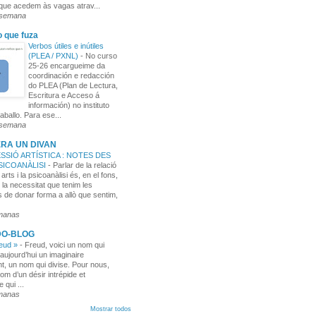
 que acedem às vagas atrav...
 semana
o que fuza
Verbos útiles e inútiles
(PLEA / PXNL)
-
No curso
25-26 encargueime da
coordinación e redacción
do PLEA (Plan de Lectura,
Escritura e Acceso á
información) no instituto
aballo. Para ese...
 semana
RA UN DIVAN
SSIÓ ARTÍSTICA : NOTES DES
PSICOANÀLISI
-
Parlar de la relació
 arts i la psicoanàlisi és, en el fons,
 la necessitat que tenim les
 de donar forma a allò que sentim,
manas
DO-BLOG
reud »
-
Freud, voici un nom qui
aujourd’hui un imaginaire
t, un nom qui divise. Pour nous,
nom d’un désir intrépide et
e qui ...
manas
Mostrar todos