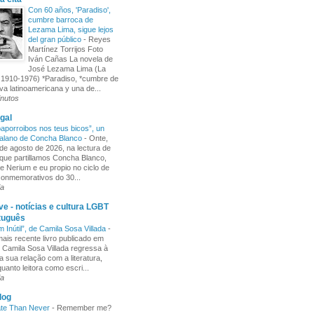
Con 60 años, 'Paradiso',
cumbre barroca de
Lezama Lima, sigue lejos
del gran público
-
Reyes
Martínez Torrijos Foto
Iván Cañas La novela de
José Lezama Lima (La
1910-1976) *Paradiso, *cumbre de
iva latinoamericana y una de...
inutos
gal
aporroibos nos teus bicos”, un
alano de Concha Blanco
-
Onte,
de agosto de 2026, na lectura de
ue partillamos Concha Blanco,
e Nerium e eu propio no ciclo de
 conmemorativos do 30...
ia
e - notícias e cultura LGBT
tuguês
m Inútil”, de Camila Sosa Villada
-
ais recente livro publicado em
, Camila Sosa Villada regressa à
a sua relação com a literatura,
uanto leitora como escri...
ia
log
ate Than Never
-
Remember me?