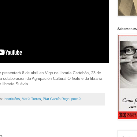
Sabemos má
 presentará 8 de abril en Vigo na libraría Cartabón, 23 de
oa colaboración da Agrupación Cultural O Galo e da libraría
 libraría Suévia.
as:
Inscricións
,
María Torres
,
Pilar García Rego
,
poesía
o