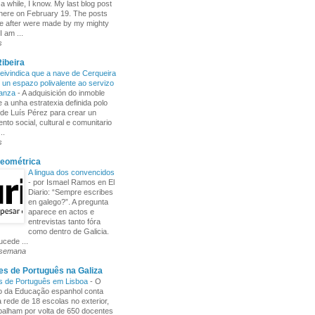
 a while, I know. My last blog post
here on February 19. The posts
e after were made by my mighty
I am ...
s
ibeira
ivindica que a nave de Cerqueira
 un espazo polivalente ao servizo
ñanza
-
A adquisición do inmoble
 a unha estratexia definida polo
de Luís Pérez para crear un
nto social, cultural e comunitario
..
s
Xeométrica
A lingua dos convencidos
-
por Ismael Ramos en El
Diario: “Sempre escribes
en galego?”. A pregunta
aparece en actos e
entrevistas tanto fóra
como dentro de Galicia.
cede ...
 semana
s de Português na Galiza
s de Português em Lisboa
-
O
io da Educação espanhol conta
rede de 18 escolas no exterior,
balham por volta de 650 docentes