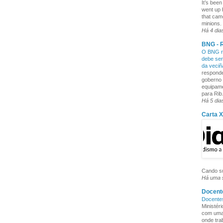
It’s been
went up 
that cam
minions. 
Há 4 dia
BNG - R
O BNG re
debe ser
da veci
responde
goberno 
equipame
para Rib.
Há 5 dia
Carta 
Cando su
Há uma
Docente
Docente
Ministér
com uma 
onde tra