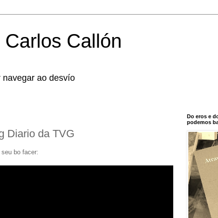
 Carlos Callón
r navegar ao desvío
Do eros e d
podemos bal
g Diario da TVG
 seu bo facer: