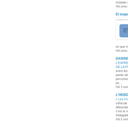
estatais
Há uma
El toup
en que tr
Há uma
DARRE
L'EXPRE
DE LA 
entre les
parlar de
persones
pe...
Há 3 se
L'HEB
« Lire F
véhicule 
débordan
c’est le 
infatigabl
Há 5 se