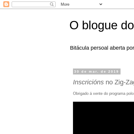
O blogue do
Bitácula persoal aberta po
30 de mar. de 2019
Inscricións
no Zig-Za
Obrigado á xente do programa polo